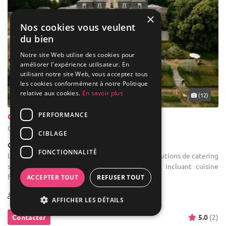
×
Nos cookies vous veulent
du bien
Notre site Web utilise des cookies pour
améliorer l'expérience utilisateur. En
utilisant notre site Web, vous acceptez tous
les cookies conformément à notre Politique
relative aux cookies.
En savoir plus
... 39 km
(12)
PERFORMANCE
Château de Laurensart
Grez-Doiceau - Brabant wallon (WBR)
CIBLAGE
Château
FONCTIONNALITÉ
Location de salle d'anniversaire : Différentes solutions de catering
sont disponibles selon le type d'événement, incluant cuisine
française, cuisine fusion et autres options.
ACCEPTER TOUT
REFUSER TOUT
1-600
AFFICHER LES DÉTAILS
Contacter
5.0
(2)