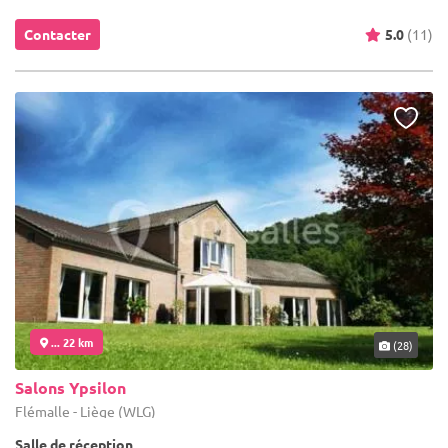
Contacter
5.0
(11)
... 22 km
(28)
Salons Ypsilon
Flémalle - Liège (WLG)
Salle de réception