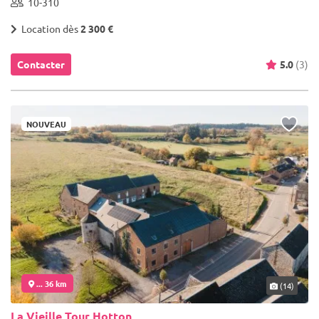
10-310
Location dès
2 300 €
Contacter
5.0
(3)
NOUVEAU
... 36 km
(14)
La Vieille Tour Hotton