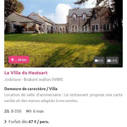
... 28 km
(1)
(31)
La Villa du Hautsart
Jodoigne - Brabant wallon (WBR)
Demeure de caractère / Villa
Location de salle d'anniversaire : Le restaurant propose une carte
variée et des menus adaptés à vos envies.
8-350
6 max
Forfait dès
67 € / pers.