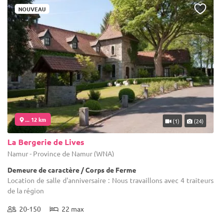
NOUVEAU
... 12 km
(1)
(24)
La Bergerie de Lives
Namur - Province de Namur (WNA)
Demeure de caractère / Corps de Ferme
Location de salle d'anniversaire : Nous travaillons avec 4 traiteurs
de la région
20-150
22 max