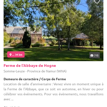
... 34 km
(18)
Ferme de l'Abbaye de Hogne
Somme-Leuze - Province de Namur (WNA)
Demeure de caractère / Corps de Ferme
Location de salle d'anniversaire : Venez vivre un moment unique à
la Ferme de l’Abbaye, que ce soit en automne, en hiver ou pour
célébrer vos événements. Pour vos évènements, nous travaillons
avec ...