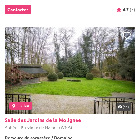
Contacter
4.7
(7)
... 30 km
(11)
Salle des Jardins de la Molignee
Anhée - Province de Namur (WNA)
Demeure de caractère / Domaine