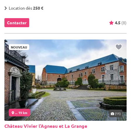
Location dès
250 €
Contacter
4.5
(8)
NOUVEAU
... 19 km
(11)
Château Vivier l’Agneau et La Grange