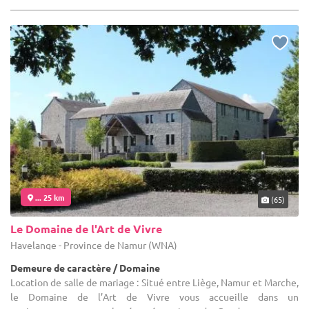
... 25 km
(65)
Le Domaine de l'Art de Vivre
Havelange - Province de Namur (WNA)
Demeure de caractère / Domaine
Location de salle de mariage : Situé entre Liège, Namur et Marche,
le Domaine de l’Art de Vivre vous accueille dans un
environnement naturel préservé, typique du Condroz, avec ses
vallées ...
1-200
20 max
Forfait dès
2 350 €