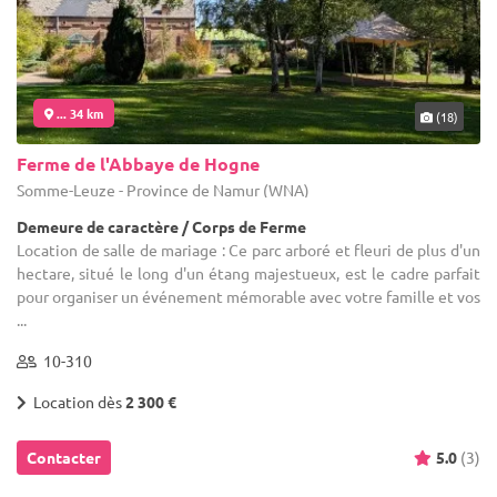
... 36 km
(14)
La Vieille Tour Hotton
Hotton - Luxembourg (WLX)
Demeure de caractère / Domaine
Location de salle de mariage : Situation idéale : proche du centre
de Hotton, entre Durbuy et La Roche-en Ardenne et à seulement
11km de Marche-en-Famenne.
1-149
9 max
Location dès
450 €