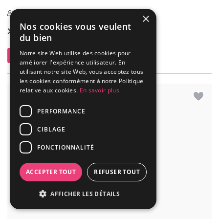
+/-30 km de Bruxelles, à côté de Louvain-La-Neuve, très accessible
de Nivelles (N25), Gembloux (N4) ou Namur (E411).
×
Nos cookies vous veulent
40-350
du bien
Location dès
850 €
Notre site Web utilise des cookies pour
améliorer l'expérience utilisateur. En
utilisant notre site Web, vous acceptez tous
Contacter
5.0
(9)
les cookies conformément à notre Politique
relative aux cookies.
En savoir plus
PERFORMANCE
CIBLAGE
FONCTIONNALITÉ
ACCEPTER TOUT
REFUSER TOUT
AFFICHER LES DÉTAILS