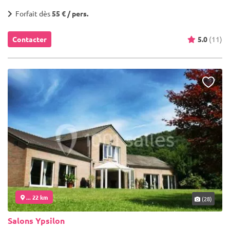
Forfait dès
55 € / pers.
Contacter
5.0
(11)
... 22 km
(28)
Salons Ypsilon