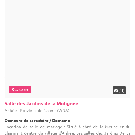
... 30 km
(11)
Salle des Jardins de la Molignee
Anhée - Province de Namur (WNA)
Demeure de caractère / Domaine
Location de salle de mariage : Situé à côté de la Meuse et du
charmant centre du village d'Anhée, Les salles des Jardins De La
Molignée bénéficie d’un emplacement paisible dans un beau
cadre ...
50-400
100 max
Location dès
1 950 €
Contacter