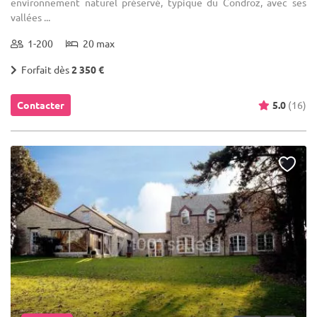
Contacter
5.0
(16)
... 28 km
(1)
(31)
La Villa du Hautsart
Jodoigne - Brabant wallon (WBR)
Demeure de caractère / Villa
Location de salle de mariage : Le calme et la tranquillité sont des