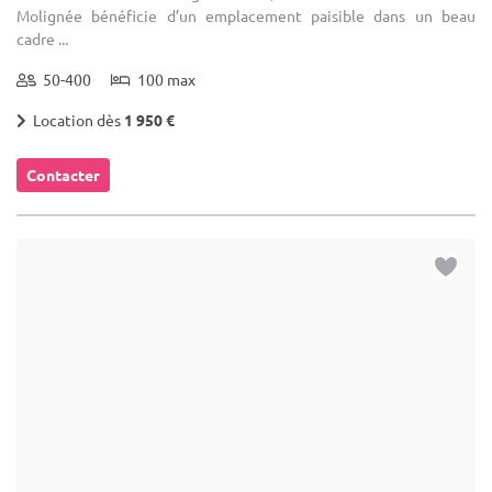
... 30 km
(1)
(23)
Ferme de l'Abbaye de Moulins
Anhée - Province de Namur (WNA)
Demeure de caractère / Abbaye
Location de salle de mariage : Située sur la rive droite de la
Molignée, cette ferme faisait à l'origine partie d'une abbaye
cistercienne (début du XIIIème siècle). Quant à la grange, elle
date du ...
10-600
51 max