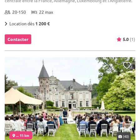
centrale entre la France, Allemagne, Luxembourg et l'Angleterre.
20-150
22 max
Location dès
1 200 €
Contacter
5.0
(1)
... 15 km
(40)