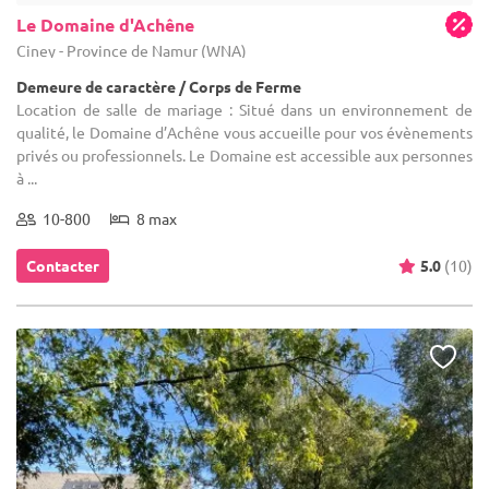
Ferme de l'Abbaye de Hogne
Somme-Leuze - Province de Namur (WNA)
Demeure de caractère / Corps de Ferme
Location de salle de mariage : Ce parc arboré et fleuri de plus d'un
hectare, situé le long d'un étang majestueux, est le cadre parfait
pour organiser un événement mémorable avec votre famille et vos
...
10-310
Location dès
2 300 €
Contacter
5.0
(3)
NOUVEAU