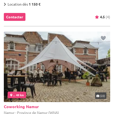
Location dès
1 150 €
Contacter
4.5
(4)
... 48 km
(22)
Coworking Namur
Namur - Province de Namur (WNA)