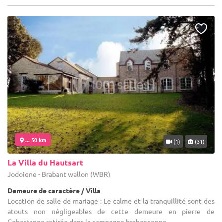
... 50 km
(1)
(31)
La Villa du Hautsart
Jodoigne - Brabant wallon (WBR)
Demeure de caractère / Villa
Location de salle de mariage : Le calme et la tranquillité sont des
atouts non négligeables de cette demeure en pierre de
Gobertange retirée dans la campagne brabançonne.