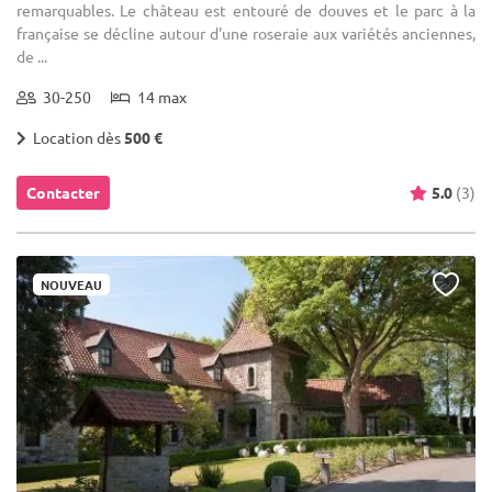
remarquables. Le château est entouré de douves et le parc à la
française se décline autour d'une roseraie aux variétés anciennes,
de ...
30-250
14 max
Location dès
500 €
Contacter
5.0
(3)
NOUVEAU