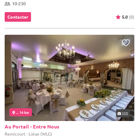
10-230
Contacter
5.0
(8)
... 14 km
(22)
Au Portail - Entre Nous
Remicourt - Liège (WLG)