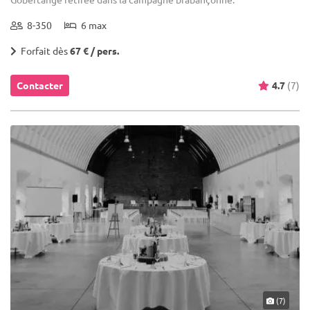
8-350
6 max
Forfait dès
67 € / pers.
Contacter
4.7
(7)
(7)