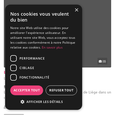
×
Nos cookies vous veulent
du bien
Notre site Web utilise des cookies pour
améliorer l'expérience utilisateur. En
utilisant notre site Web, vous acceptez tous
les cookies conformément à notre Politique
relative aux cookies.
En savoir plus
PERFORMANCE
(0)
CIBLAGE
Les Waides
FONCTIONNALITÉ
Liège - Liège (WLG)
Salle de réception
ACCEPTER TOUT
REFUSER TOUT
Location de salle de mariage : Situé à 2 minutes de Liège dans un
cadre de verdure unique.
AFFICHER LES DÉTAILS
10-450