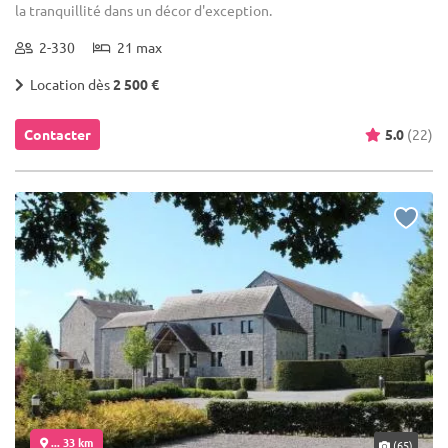
la tranquillité dans un décor d'exception.
2-330
21 max
Location dès
2 500 €
Contacter
5.0
(22)
... 33 km
(65)