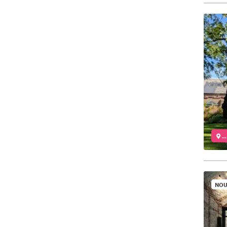
..
NOU