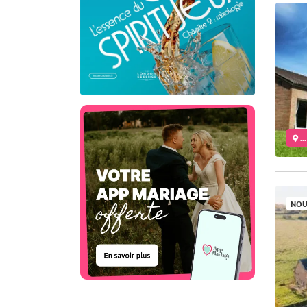
..
NOU