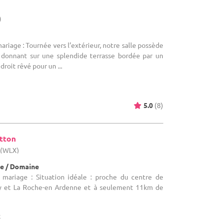
)
ariage : Tournée vers l’extérieur, notre salle possède
 donnant sur une splendide terrasse bordée par un
droit rêvé pour un ...
5.0
(8)
otton
 (WLX)
e / Domaine
 mariage : Situation idéale : proche du centre de
y et La Roche-en Ardenne et à seulement 11km de
x