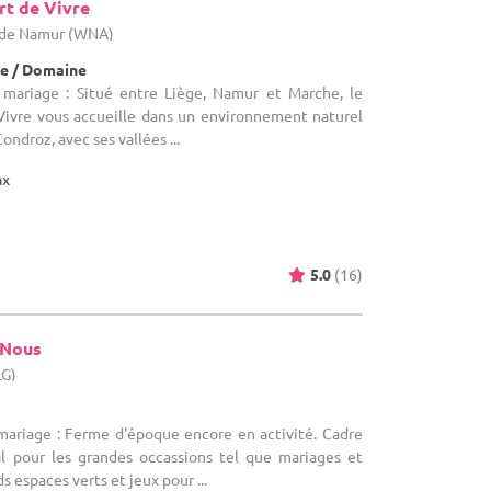
rt de Vivre
e de Namur (WNA)
e / Domaine
 mariage : Situé entre Liège, Namur et Marche, le
Vivre vous accueille dans un environnement naturel
ondroz, avec ses vallées ...
ax
5.0
(16)
 Nous
LG)
 mariage : Ferme d'époque encore en activité. Cadre
al pour les grandes occassions tel que mariages et
s espaces verts et jeux pour ...