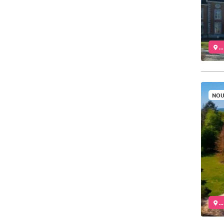
..
NOU
..