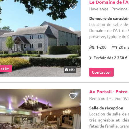
Le Domaine de l'A
Havelange - Provinc
Demeure de caractèr
Location de salle de
Domaine de l’Art de 
préservé, typique du C
1-200
20 m
Forfait dès
2 350 €
. 34 km
(65)
Contacter
Au Portail - Entre
Remicourt - Liège (W
Salle de réception
Location de salle de
très agréable et idé
fêtes de famille. Grand