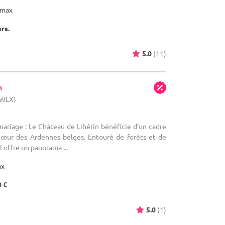
max
ers.
5.0
(11)
n
(WLX)
mariage : Le Château de Lihérin bénéficie d’un cadre
cœur des Ardennes belges. Entouré de forêts et de
l offre un panorama ...
ax
0 €
5.0
(1)