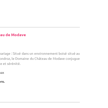
eau de Modave
mariage : Situé dans un environnement boisé situé au
Condroz, le Domaine du Château de Modave conjugue
 et sérénité.
max
ers.