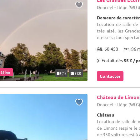
Donceel - Liège (WLG
Demeure de caractère
Location de salle de
très aisé, les Grand
dresse sa tour spectac
60-450
96 
Forfait dès
55 € / p
. 35 km
(1)
(13)
Contacter
Château de Limon
Donceel - Liège (WLG
Château
Location de salle de 
de Limont respire le 
de 350 voitures est à v