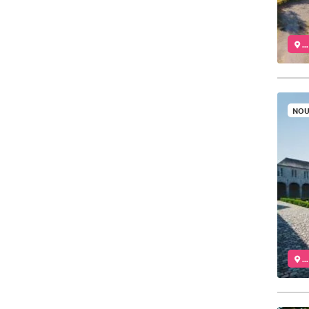
..
NOU
..