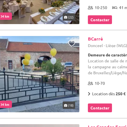
10-250
41 
. 34 km
(22)
Contacter
BCarré
Donceel - Liège (WLG
Demeure de caractèr
Location de salle de m
la campagne au calme 
de Bruxelles/Liège/Na
10-70
Location dès
250 €
. 34 km
(18)
Contacter
Les Grandes Ecuri