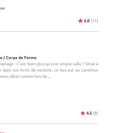
max
5.0
(11)
)
e / Corps de Ferme
ariage : C'est bien plus qu'une simple salle ! Situé à
dans son écrin de verdure, ce lieu est au carrefour
mur, idéal comme lieu de ...
4.5
(8)
es