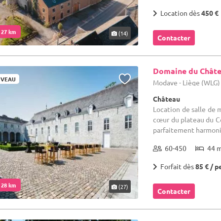
Location dès
450 €
. 27 km
(14)
Contacter
Domaine du Chât
VEAU
Modave - Liège (WLG)
Château
Location de salle de 
cœur du plateau du 
parfaitement harmonie
60-450
44 
Forfait dès
85 € / p
. 28 km
(27)
Contacter