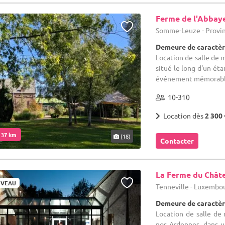
Ferme de l'Abbay
Somme-Leuze - Provi
Demeure de caractèr
Location de salle de m
situé le long d'un éta
événement mémorable a
10-310
Location dès
2 300 
. 37 km
(18)
Contacter
La Ferme du Chât
VEAU
Tenneville - Luxembo
Demeure de caractèr
Location de salle de m
nos Ardennes, dans u