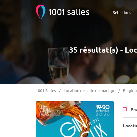
Sélections
35 résultat(s) - L
1001 Salles
Location de salle de mariage
Belgiqu
Pr
Locati