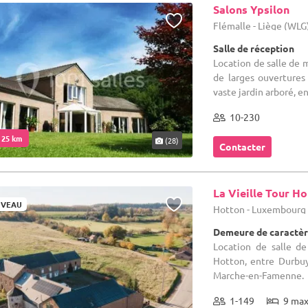
Salons Ypsilon
Flémalle - Liège (WLG
Salle de réception
Location de salle de m
de larges ouvertures
vaste jardin arboré, en
10-230
. 25 km
(28)
Contacter
La Vieille Tour H
VEAU
Hotton - Luxembourg
Demeure de caractèr
Location de salle de
Hotton, entre Durbu
Marche-en-Famenne.
1-149
9 ma