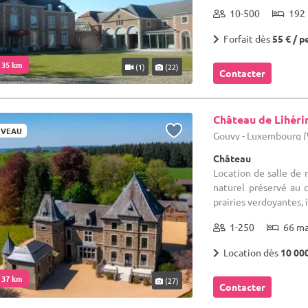
10-500
192 
Forfait dès
55 € / p
. 35 km
(1)
(22)
Contacter
Château de Lihéri
VEAU
Gouvy - Luxembourg 
Château
Location de salle de 
naturel préservé au 
prairies verdoyantes, i
1-250
66 m
Location dès
10 00
. 37 km
(27)
Contacter