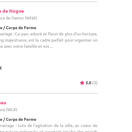
e de Hogne
nce de Namur (WNA)
e / Corps de Ferme
ariage : Ce parc arboré et fleuri de plus d'un hectare,
ng majestueux, est le cadre parfait pour organiser un
vec votre famille et vos ...
€
5.0
(3)
eau
urg (WLX)
e / Corps de Ferme
ariage : Loin de l'agitation de la ville, au coeur de
ne nature préservée et pourtant proche des grands