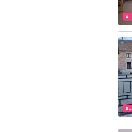
..
..