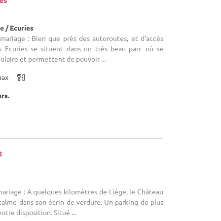
)
 / Ecuries
 mariage : Bien que près des autoroutes, et d'accès
es Ecuries se situent dans un très beau parc où se
ulaire et permettent de pouvoir ...
max
ers.
t
)
mariage : A quelques kilomètres de Liège, le Château
calme dans son écrin de verdure. Un parking de plus
otre disposition. Situé ...