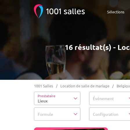
Sélections
16 résultat(s) - L
1001 Salles
Location de salle de mariage
Belgiqu
Prestataire
Événement
Lieux
Formule
Configuration