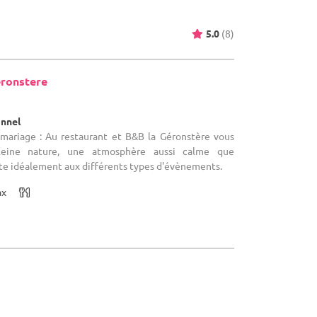
5.0
(8)
éronstere
onnel
 mariage : Au restaurant et B&B la Géronstère vous
leine nature, une atmosphère aussi calme que
te idéalement aux différents types d'évènements.
ax