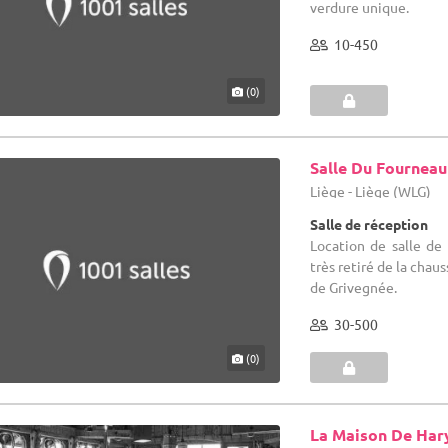
verdure unique.
10-450
(0)
Salle Du Fourneau
Liège - Liège (WLG)
Salle de réception
Location de salle de
très retiré de la cha
de Grivegnée.
30-500
(0)
La Maison De Har