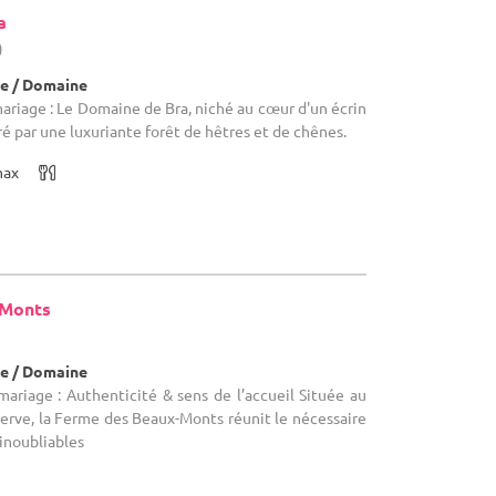
a
)
e / Domaine
mariage : Le Domaine de Bra, niché au cœur d'un écrin
ré par une luxuriante forêt de hêtres et de chênes.
max
 Monts
e / Domaine
mariage : Authenticité & sens de l’accueil Située au
erve, la Ferme des Beaux-Monts réunit le nécessaire
 inoubliables