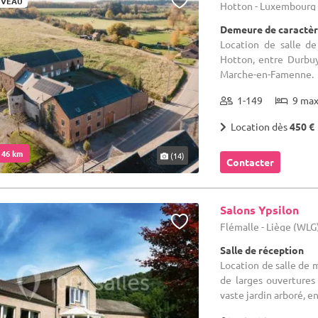
VEAU
Hotton - Luxembourg
Demeure de caractèr
Location de salle de
Hotton, entre Durbu
Marche-en-Famenne.
1-149
9 ma
Location dès
450 €
. 46 km
(14)
Contacter
Salons Ypsilon
Flémalle - Liège (WLG
Salle de réception
Location de salle de m
de larges ouvertures
vaste jardin arboré, en