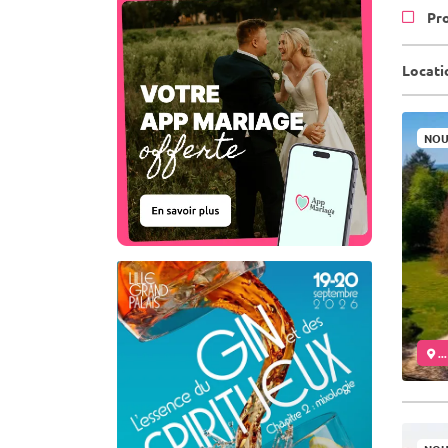
Pr
Locati
NOU
..