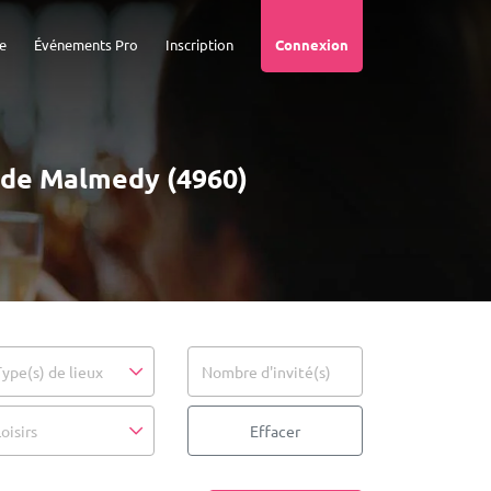
e
Événements Pro
Inscription
Connexion
é de Malmedy (4960)
Type(s) de lieux
Nombre d'invité(s)
oisirs
Effacer