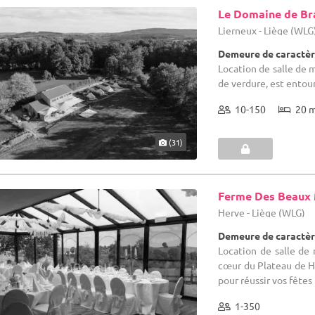
Le Domaine de Br
Lierneux - Liège (WLG
Demeure de caractèr
Location de salle de 
de verdure, est entou
10-150
20 
(31)
Ferme Des Beaux
Herve - Liège (WLG)
Demeure de caractèr
Location de salle de 
cœur du Plateau de H
pour réussir vos fêtes
1-350