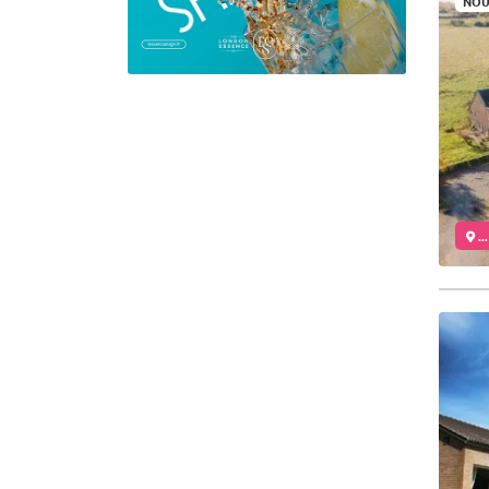
NOU
..