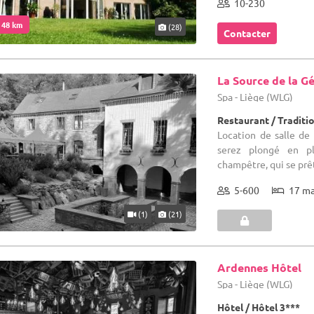
10-230
. 48 km
(28)
Contacter
La Source de la G
Spa - Liège (WLG)
Restaurant / Traditi
Location de salle de
serez plongé en p
champêtre, qui se prê
5-600
17 m
(1)
(21)
Ardennes Hôtel
Spa - Liège (WLG)
Hôtel / Hôtel 3***