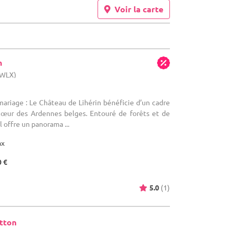
Voir la carte
n
(WLX)
mariage : Le Château de Lihérin bénéficie d’un cadre
cœur des Ardennes belges. Entouré de forêts et de
l offre un panorama ...
ax
0 €
5.0
(1)
otton