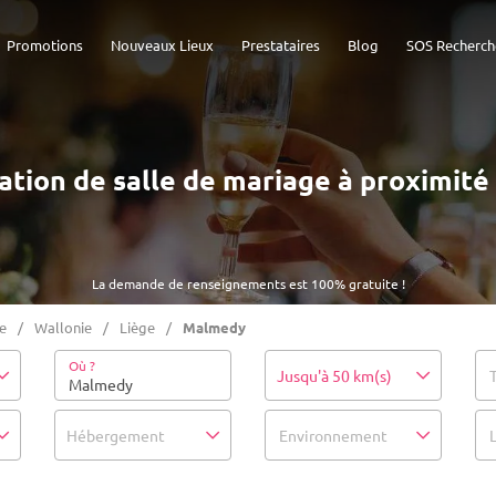
Promotions
Nouveaux Lieux
Prestataires
Blog
SOS Recherch
ocation de salle de mariage à proximit
La demande de renseignements est 100% gratuite !
e
Wallonie
Liège
Malmedy
Où ?
Jusqu'à 50 km(s)
Hébergement
Environnement
L