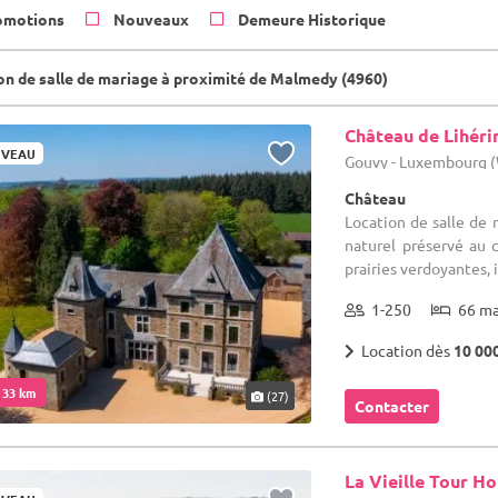
omotions
Nouveaux
Demeure Historique
on de salle de mariage à proximité de Malmedy (4960)
Château de Lihéri
VEAU
Gouvy - Luxembourg 
Château
Location de salle de 
naturel préservé au 
prairies verdoyantes, i
1-250
66 m
Location dès
10 00
. 33 km
(27)
Contacter
La Vieille Tour H