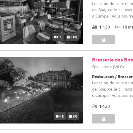
Location de salle de 
de Spa, celle-ci ins
d'Europe ! Vous pourrez
1-120
18 m
(1)
(10)
Brasserie des Bob
Spa - Liège (WLG)
Restaurant / Brasser
Location de salle de 
de Spa, celle-ci ins
d'Europe ! Vous pourrez
1-120
(1)
(9)