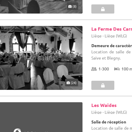
(8)
La Ferme Des Ca
Liège - Liège (WLG)
Demeure de caractèr
Location de salle de
Saive et Blegny.
1-300
100 
(24)
Les Waides
Liège - Liège (WLG)
Salle de réception
Location de salle de 