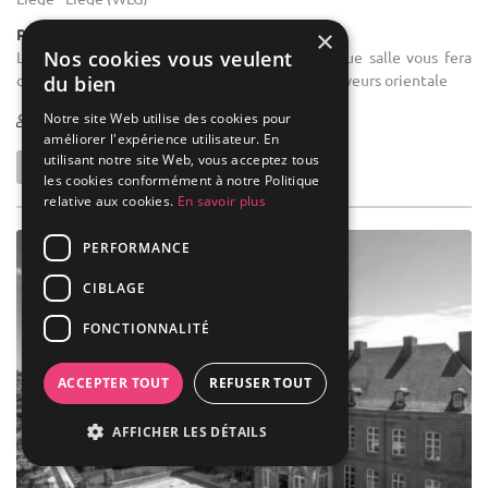
×
Restaurant / Spécialités Orientales
Nos cookies vous veulent
Location de salle de mariage : Notre magnifique salle vous fera
changer de pays avec notre décoration et nos saveurs orientale
du bien
Notre site Web utilise des cookies pour
50-150
améliorer l'expérience utilisateur. En
utilisant notre site Web, vous acceptez tous
les cookies conformément à notre Politique
relative aux cookies.
En savoir plus
PERFORMANCE
CIBLAGE
FONCTIONNALITÉ
ACCEPTER TOUT
REFUSER TOUT
AFFICHER LES DÉTAILS