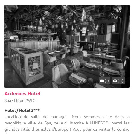
(1)
(10)
Ardennes Hôtel
Spa - Liège (WLG)
Hôtel / Hôtel 3***
Location de salle de mariage : Nous sommes situé dans la
magnifique ville de Spa, celle-ci inscrite à L'UNESCO, parmi les
grandes cités thermales d'Europe ! Vous pourrez visiter le centre