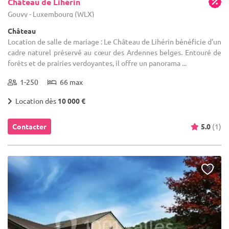
Château de Lihérin
Gouvy - Luxembourg (WLX)
Château
Location de salle de mariage : Le Château de Lihérin bénéficie d’un
cadre naturel préservé au cœur des Ardennes belges. Entouré de
forêts et de prairies verdoyantes, il offre un panorama ...
1-250
66 max
Location dès
10 000 €
Contacter
5.0
(1)