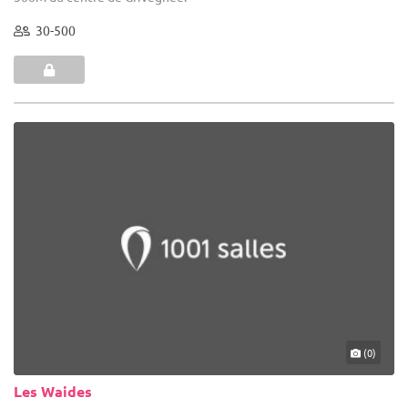
30-500
(0)
Les Waides