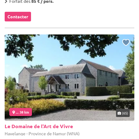
Forfait dès
85 € / pers.
Contacter
... 38 km
(65)
Le Domaine de l'Art de Vivre
Havelange - Province de Namur (WNA)