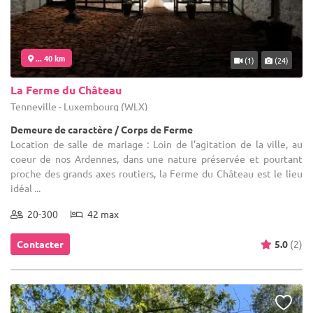
... 40 km
(1)
(24)
La Ferme du Château
Tenneville - Luxembourg (WLX)
Demeure de caractère / Corps de Ferme
Location de salle de mariage : Loin de l'agitation de la ville, au
coeur de nos Ardennes, dans une nature préservée et pourtant
proche des grands axes routiers, la Ferme du Château est le lieu
idéal ...
20-300
42 max
Contacter
5.0
(2)