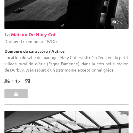
(12)
La Maison De Hary Cot
Durbuy - Luxembourg (WLX)
Demeure de caractère / Autres
Location de salle de mariage : Hary Cot est situé à l'entrée du petit
village rural de Wéris (Fagne-Famenne), dans la très belle région
de Durbuy. Wéris jouit d'un patrimoine exceptionnel grâce ...
1-16