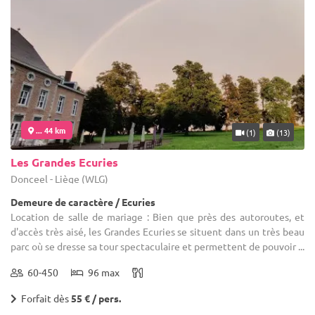
... 44 km
(1)
(13)
Les Grandes Ecuries
Donceel - Liège (WLG)
Demeure de caractère / Ecuries
Location de salle de mariage : Bien que près des autoroutes, et
d'accès très aisé, les Grandes Ecuries se situent dans un très beau
parc où se dresse sa tour spectaculaire et permettent de pouvoir ...
60-450
96 max
Forfait dès
55 € / pers.