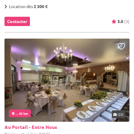
Location dès
2 300 €
Contacter
5.0
(3)
... 42 km
(22)
Au Portail - Entre Nous
Remicourt - Liège (WLG)