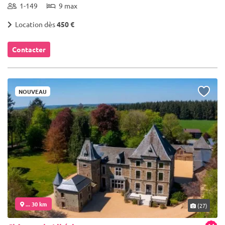
1-149
9 max
Location dès
450 €
Contacter
NOUVEAU
... 30 km
(27)