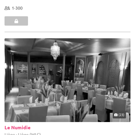
1-300
(23)
Le Numidie
Liège - Liège (WLG)