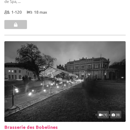
de Spa, ...
1-120
18 max
(1)
(9)
Brasserie des Bobelines