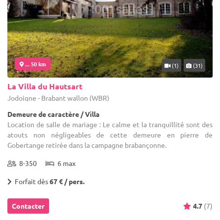
... 50 km
(1)
(31)
La Villa du Hautsart
Jodoigne - Brabant wallon (WBR)
Demeure de caractère / Villa
Location de salle de mariage : Le calme et la tranquillité sont des
atouts non négligeables de cette demeure en pierre de
Gobertange retirée dans la campagne brabançonne.
8-350
6 max
Forfait dès
67 € / pers.
Contacter
4.7
(7)