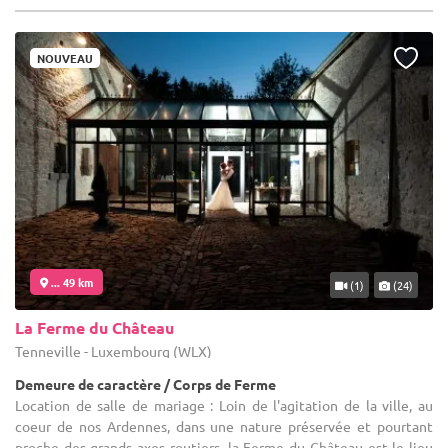
NOUVEAU
... 49 km
(1)
(24)
La Ferme du Château
Tenneville - Luxembourg (WLX)
Demeure de caractère / Corps de Ferme
Location de salle de mariage : Loin de l'agitation de la ville, au
coeur de nos Ardennes, dans une nature préservée et pourtant
proche des grands axes routiers, la Ferme du Château est le lieu