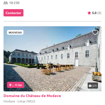
10-230
Contacter
5.0
(8)
NOUVEAU
... 15 km
(27)
Domaine du Château de Modave
Modave - Liège (WLG)