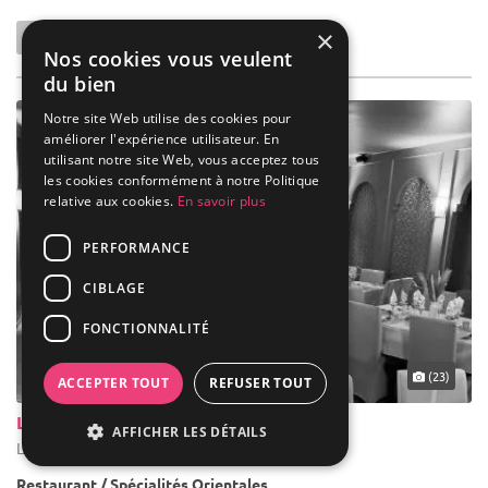
×
Nos cookies vous veulent
du bien
Notre site Web utilise des cookies pour
améliorer l'expérience utilisateur. En
utilisant notre site Web, vous acceptez tous
les cookies conformément à notre Politique
relative aux cookies.
En savoir plus
PERFORMANCE
CIBLAGE
FONCTIONNALITÉ
(23)
ACCEPTER TOUT
REFUSER TOUT
Le Numidie
AFFICHER LES DÉTAILS
Liège - Liège (WLG)
Restaurant / Spécialités Orientales