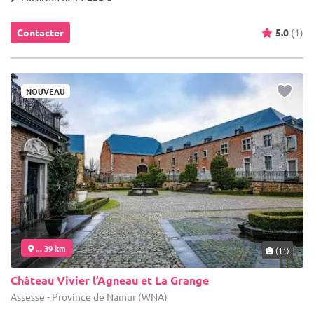
Contacter
5.0
(1)
NOUVEAU
... 39 km
(11)
Château Vivier l’Agneau et La Grange
Assesse - Province de Namur (WNA)