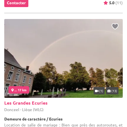
Contacter
5.0
(11)
... 17 km
(1)
(13)
Les Grandes Ecuries
Donceel - Liège (WLG)
Demeure de caractère / Ecuries
Location de salle de mariage : Bien que près des autoroutes, et