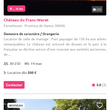
... 36 km
(23)
Château du Franc-Waret
Fernelmont - Province de Namur (WNA)
Demeure de caractère / Orangerie
Location de salle de mariage : Parc paysager de 150 ha aux arbres
remarquables. Le château est entouré de douves et le parc à la
française se décline autour d'une roseraie aux variétés anciennes,
de ...
30-250
14 max
Location dès
500 €
Contacter
5.0
(3)
NOUVEAU