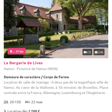
... 37 km
(1)
(24)
La Bergerie de Lives
Namur - Province de Namur (WNA)
Demeure de caractère / Corps de Ferme
Location de salle de mariage : A deux pas de la magnifique ville de
Namur. Au cœur de la Wallonie, à 50 minutes de Bruxelles. Place
centrale entre la France, Allemagne, Luxembourg et l'Angleterre.
20-150
22 max
Location dès
1 200 €