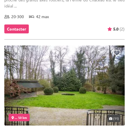
idéal ...
20-300
42 max
Contacter
5.0
(2)
... 50 km
(11)