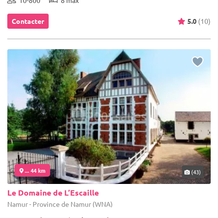
Contacter
5.0
(10)
... 44 km
(43)
Le Domaine de L’Escaille
Namur - Province de Namur (WNA)