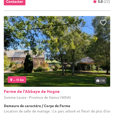
Contacter
5.0
(22)
... 35 km
(18)
Ferme de l'Abbaye de Hogne
Somme-Leuze - Province de Namur (WNA)
Demeure de caractère / Corps de Ferme
Location de salle de mariage : Ce parc arboré et fleuri de plus d'un