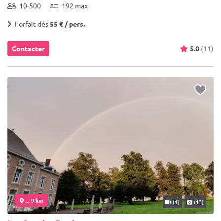
10-500
192 max
Forfait dès
55 € / pers.
Contacter
5.0
(11)
... 9 km
(1)
(13)