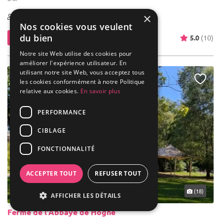
×
10-800
8 max
Nos cookies vous veulent
du bien
Contacter
5.0
(10)
Notre site Web utilise des cookies pour
améliorer l'expérience utilisateur. En
utilisant notre site Web, vous acceptez tous
les cookies conformément à notre Politique
relative aux cookies.
En savoir plus
PERFORMANCE
CIBLAGE
FONCTIONNALITÉ
ACCEPTER TOUT
REFUSER TOUT
... 50 km
(18)
AFFICHER LES DÉTAILS
Ferme de l'Abbaye de Hogne