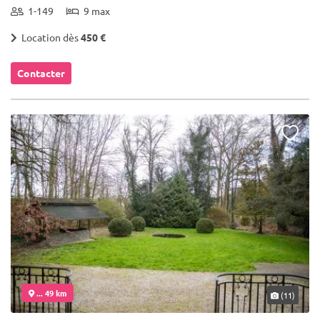
1-149
9 max
Location dès
450 €
Contacter
... 49 km
(11)