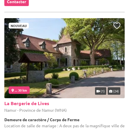
Contacter
NOUVEAU
... 30 km
(1)
(24)
La Bergerie de Lives
Namur - Province de Namur (WNA)
Demeure de caractère / Corps de Ferme
Location de salle de mariage : A deux pas de la magnifique ville de