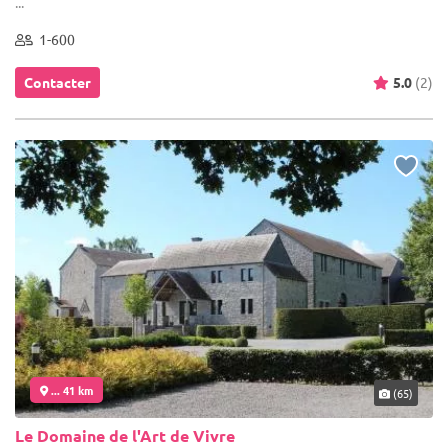
...
1-600
Contacter
5.0
(2)
... 41 km
(65)
Le Domaine de l'Art de Vivre