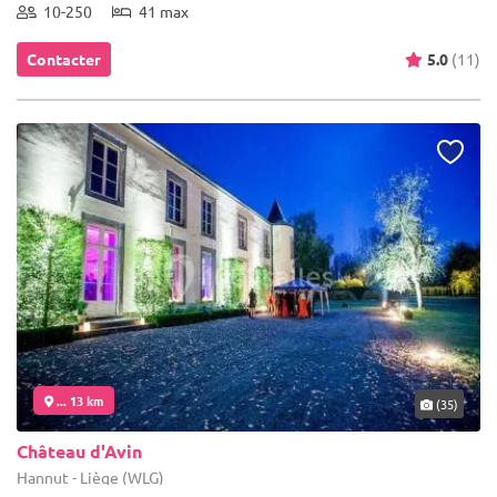
10-250
41 max
Contacter
5.0
(11)
... 13 km
(35)
Château d'Avin
Hannut - Liège (WLG)