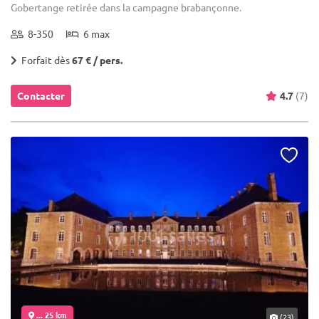
Gobertange retirée dans la campagne brabançonne.
8-350
6 max
Forfait dès
67 € / pers.
Contacter
4.7
(7)
... 25 km
(23)