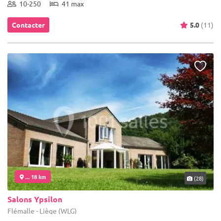
10-250
41 max
Contacter
5.0
(11)
... 18 km
(28)
Salons Ypsilon
Flémalle - Liège (WLG)