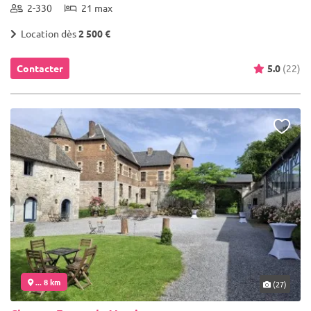
2-330
21 max
Location dès
2 500 €
Contacter
5.0
(22)
... 8 km
(27)