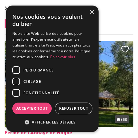
Location dès
450 €
×
Nos cookies vous veulent
du bien
Contacter
Notre site Web utilise des cookies pour
améliorer l'expérience utilisateur. En
utilisant notre site Web, vous acceptez tous
les cookies conformément à notre Politique
relative aux cookies.
En savoir plus
PERFORMANCE
CIBLAGE
FONCTIONNALITÉ
ACCEPTER TOUT
REFUSER TOUT
... 41 km
(18)
AFFICHER LES DÉTAILS
Ferme de l'Abbaye de Hogne