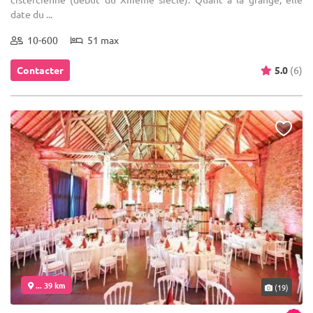
date du ...
10-600
51 max
Contacter
5.0
(6)
... 39 km
(19)