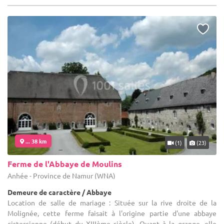
... 38 km
(1)
(23)
Ferme de l'Abbaye de Moulins
Anhée - Province de Namur (WNA)
Demeure de caractère / Abbaye
Location de salle de mariage : Située sur la rive droite de la
Molignée, cette ferme faisait à l'origine partie d'une abbaye
cistercienne (début du XIIIème siècle). Quant à la grange, elle