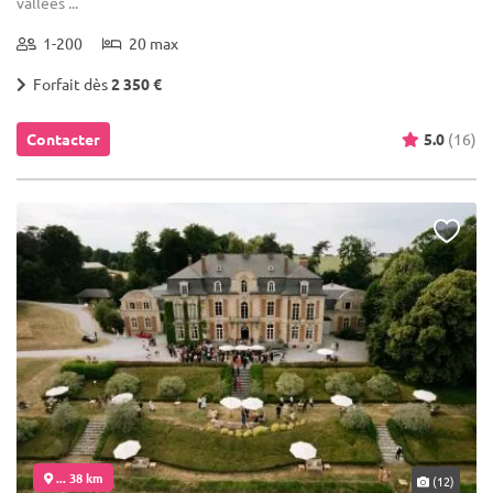
vallées ...
1-200
20 max
Forfait dès
2 350 €
Contacter
5.0
(16)
... 38 km
(12)