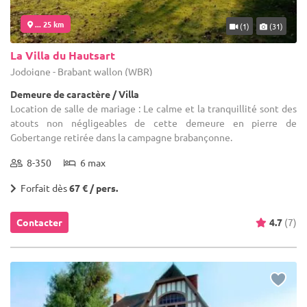
... 25 km
(1)
(31)
La Villa du Hautsart
Jodoigne - Brabant wallon (WBR)
Demeure de caractère / Villa
Location de salle de mariage : Le calme et la tranquillité sont des
atouts non négligeables de cette demeure en pierre de
Gobertange retirée dans la campagne brabançonne.
8-350
6 max
Forfait dès
67 € / pers.
Contacter
4.7
(7)