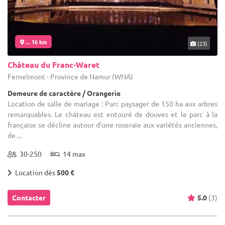
... 16 km
(23)
Château du Franc-Waret
Fernelmont - Province de Namur (WNA)
Demeure de caractère / Orangerie
Location de salle de mariage : Parc paysager de 150 ha aux arbres
remarquables. Le château est entouré de douves et le parc à la
française se décline autour d'une roseraie aux variétés anciennes,
de ...
30-250
14 max
Location dès
500 €
Contacter
5.0
(3)