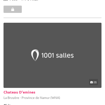
(0)
Chateau D'emines
La Bruyère - Province de Namur (WNA)