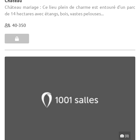
Château
Château mariage : Ce lieu plein de charme est entouré d'un parc
de 14 hectares avec étangs, bois, vastes pelouses...
40-350
(0)