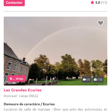
Contacter
5.0
(11)
... 39 km
(1)
(13)
Les Grandes Ecuries
Donceel - Liège (WLG)
Demeure de caractère / Ecuries
Location de salle de mariage : Bien que près des autoroutes, et