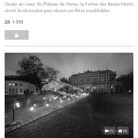
Située au cœur du Plateau de Herve, la Ferme des Beaux-Monts
réunit le nécessaire pour réussir vos fêtes inoubliables
1-350
(1)
(9)