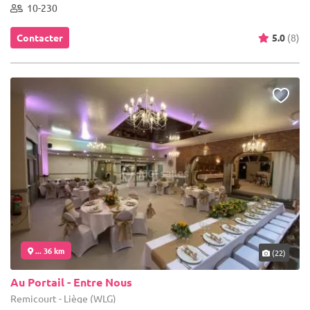
10-230
Contacter
5.0
(8)
... 36 km
(22)
Au Portail - Entre Nous
Remicourt - Liège (WLG)