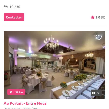
10-230
Contacter
5.0
(8)
... 34 km
(22)
Au Portail - Entre Nous
Remicourt - Liège (WLG)