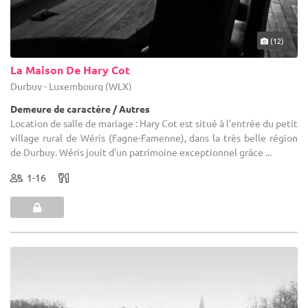
(12)
La Maison De Hary Cot
Durbuy - Luxembourg (WLX)
Demeure de caractère / Autres
Location de salle de mariage : Hary Cot est situé à l'entrée du petit
village rural de Wéris (Fagne-Famenne), dans la très belle région
de Durbuy. Wéris jouit d'un patrimoine exceptionnel grâce ...
1-16