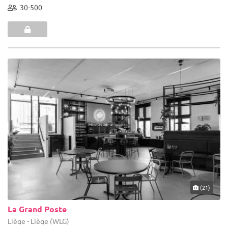
30-500
(21)
La Grand Poste
Liège - Liège (WLG)