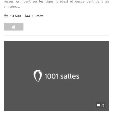
russes, grimpant sur les tiges (crêtes) et descendant dans les
chavées ...
10-600
46 max
(0)