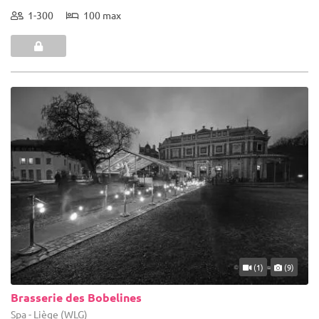
1-300
100 max
(1)
(9)
Brasserie des Bobelines
Spa - Liège (WLG)