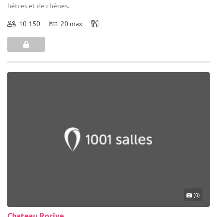
hêtres et de chênes.
10-150
20 max
(0)
Chateau Rorive