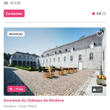
10-230
Contacter
5.0
(8)
NOUVEAU
... 11 km
(27)
Domaine du Château de Modave
Modave - Liège (WLG)