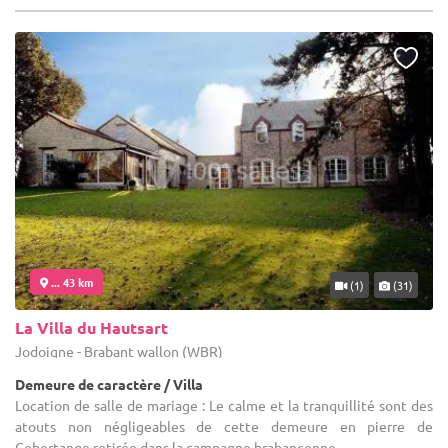
... 43 km
(1)
(31)
La Villa du Hautsart
Jodoigne - Brabant wallon (WBR)
Demeure de caractère / Villa
Location de salle de mariage : Le calme et la tranquillité sont des
atouts non négligeables de cette demeure en pierre de
Gobertange retirée dans la campagne brabançonne.