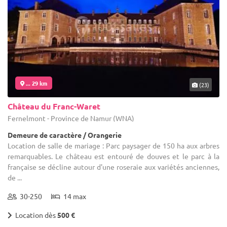
... 29 km
(23)
Château du Franc-Waret
Fernelmont - Province de Namur (WNA)
Demeure de caractère / Orangerie
Location de salle de mariage : Parc paysager de 150 ha aux arbres
remarquables. Le château est entouré de douves et le parc à la
française se décline autour d'une roseraie aux variétés anciennes,
de ...
30-250
14 max
Location dès
500 €