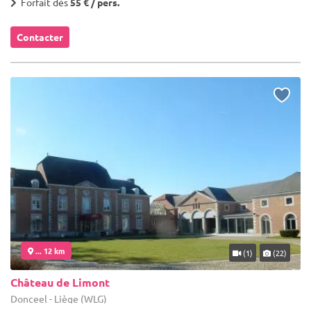
Forfait dès
55 € / pers.
Contacter
... 12 km
(1)
(22)
Château de Limont
Donceel - Liège (WLG)