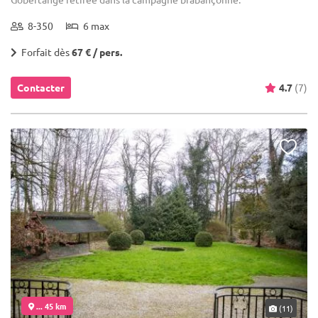
8-350
6 max
Forfait dès
67 € / pers.
Contacter
4.7
(7)
... 45 km
(11)