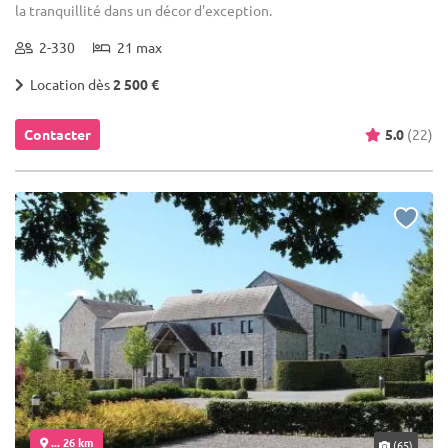
la tranquillité dans un décor d'exception.
2-330
21 max
Location dès
2 500 €
Contacter
5.0
(22)
... 26 km
(65)