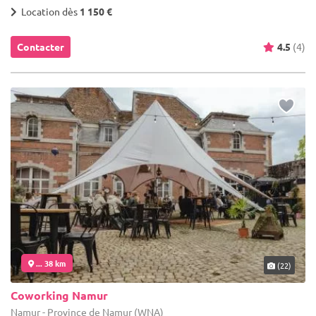
Location dès
1 150 €
Contacter
4.5
(4)
... 38 km
(22)
Coworking Namur
Namur - Province de Namur (WNA)