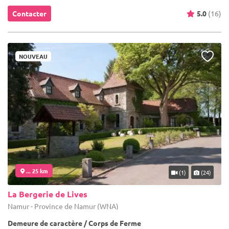
Contacter
5.0
(16)
NOUVEAU
... 25 km
(1)
(24)
La Bergerie de Lives
Namur - Province de Namur (WNA)
Demeure de caractère / Corps de Ferme