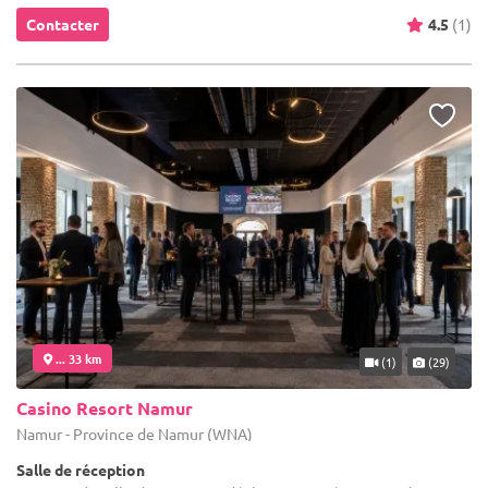
Contacter
4.5
(1)
... 33 km
(1)
(29)
Casino Resort Namur
Namur - Province de Namur (WNA)
Salle de réception