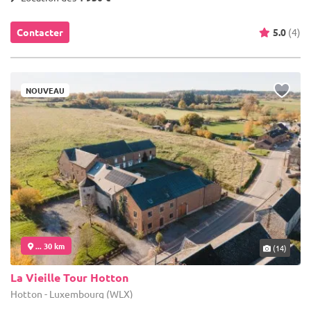
Contacter
5.0
(4)
NOUVEAU
... 30 km
(14)
La Vieille Tour Hotton
Hotton - Luxembourg (WLX)