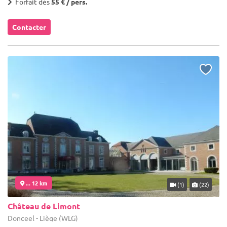
Forfait dès
55 € / pers.
Contacter
... 12 km
(1)
(22)
Château de Limont
Donceel - Liège (WLG)