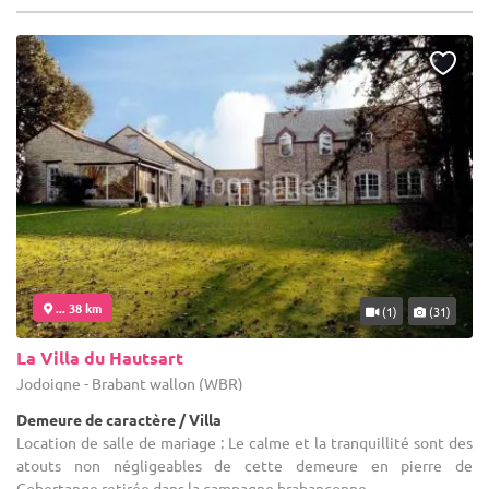
... 38 km
(1)
(31)
La Villa du Hautsart
Jodoigne - Brabant wallon (WBR)
Demeure de caractère / Villa
Location de salle de mariage : Le calme et la tranquillité sont des
atouts non négligeables de cette demeure en pierre de
Gobertange retirée dans la campagne brabançonne.