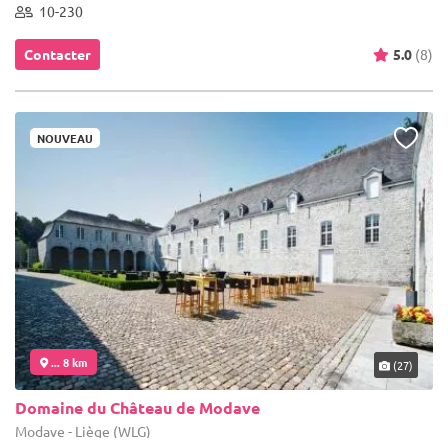
10-230
Contacter
5.0
(8)
NOUVEAU
... 8 km
(27)
Domaine du Château de Modave
Modave - Liège (WLG)