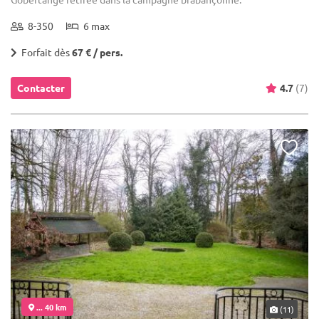
8-350
6 max
Forfait dès
67 € / pers.
Contacter
4.7
(7)
... 40 km
(11)