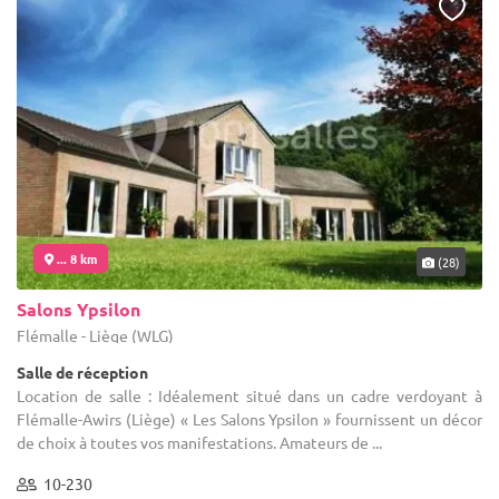
... 8 km
(28)
Salons Ypsilon
Flémalle - Liège (WLG)
Salle de réception
Location de salle : Idéalement situé dans un cadre verdoyant à
Flémalle-Awirs (Liège) « Les Salons Ypsilon » fournissent un décor
de choix à toutes vos manifestations. Amateurs de ...
10-230