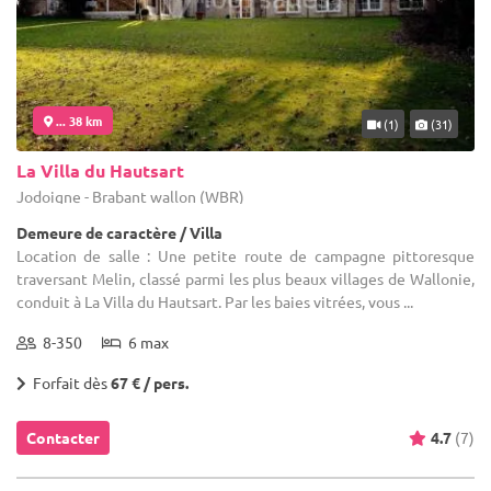
... 38 km
(1)
(31)
La Villa du Hautsart
Jodoigne - Brabant wallon (WBR)
Demeure de caractère / Villa
Location de salle : Une petite route de campagne pittoresque
traversant Melin, classé parmi les plus beaux villages de Wallonie,
conduit à La Villa du Hautsart. Par les baies vitrées, vous ...
8-350
6 max
Forfait dès
67 € / pers.
Contacter
4.7
(7)