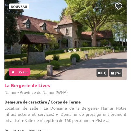
NOUVEAU
... 25 km
(1)
(24)
La Bergerie de Lives
Namur - Province de Namur (WNA)
Demeure de caractère / Corps de Ferme
Location de salle : Le Domaine de la Bergerie- Namur Notre
infrastructure et services: ● Domaine de prestige entièrement
privatisé ● Salle de réception de 150 personnes ● Piste ...
20-150
22 max