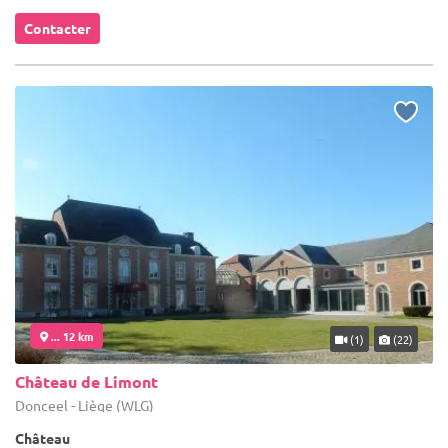
Contacter
... 12 km
(1)
(22)
Château de Limont
Donceel - Liège (WLG)
Château