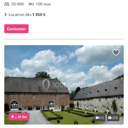
50-400
100 max
Location dès
1 950 €
Contacter
... 41 km
(1)
(23)