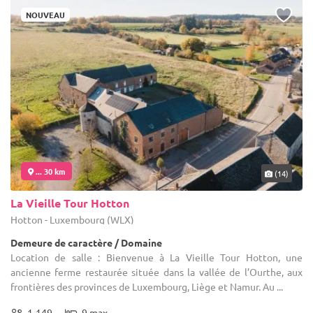
NOUVEAU
... 30 km
(14)
La Vieille Tour Hotton
Hotton - Luxembourg (WLX)
Demeure de caractère / Domaine
Location de salle : Bienvenue à La Vieille Tour Hotton, une
ancienne ferme restaurée située dans la vallée de l’Ourthe, aux
frontières des provinces de Luxembourg, Liège et Namur. Au ...
1-149
9 max