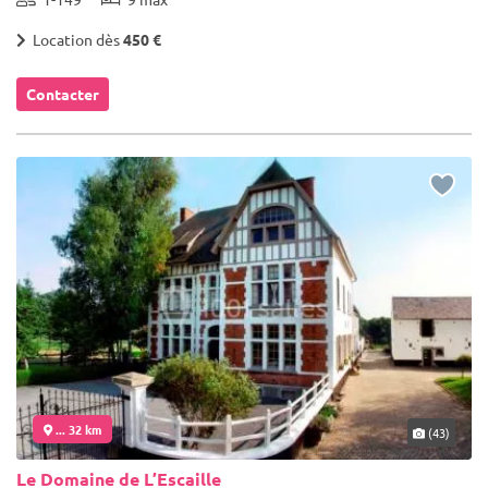
Location dès
450 €
Contacter
... 32 km
(43)
Le Domaine de L’Escaille