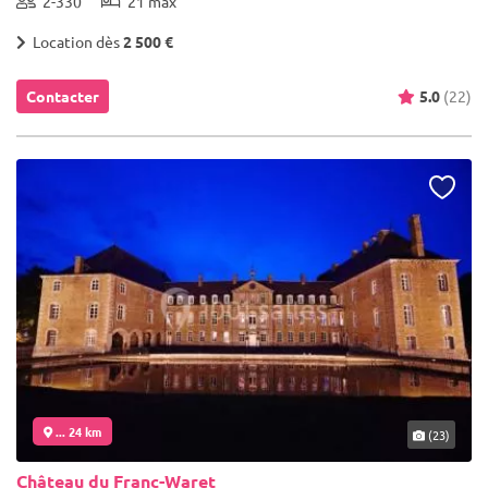
2-330
21 max
Location dès
2 500 €
Contacter
5.0
(22)
... 24 km
(23)
Château du Franc-Waret