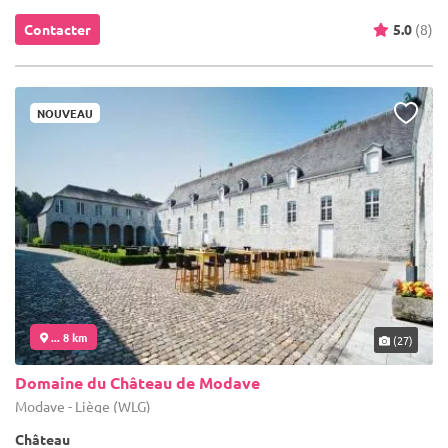
Contacter
5.0
(8)
NOUVEAU
... 8 km
(27)
Domaine du Château de Modave
Modave - Liège (WLG)
Château