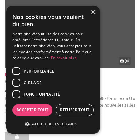
×
Nos cookies vous veulent
du bien
Notre site Web utilise des cookies pour
améliorer l'expérience utilisateur. En
utilisant notre site Web, vous acceptez tous
les cookies conformément à notre Politique
relative aux cookies.
En savoir plus
(0)
PERFORMANCE
La Ferme De Gabelle
Huy - Liège (WLG)
CIBLAGE
Salle de réception
FONCTIONNALITÉ
Location de salle : L'établissement est une très jolie ferme « en U »
en pierre du pays, entièrement rénovée. Les toute nouvelles salles
ACCEPTER TOUT
REFUSER TOUT
à manger sont la vieille grange et l'authentique ...
11-400
AFFICHER LES DÉTAILS