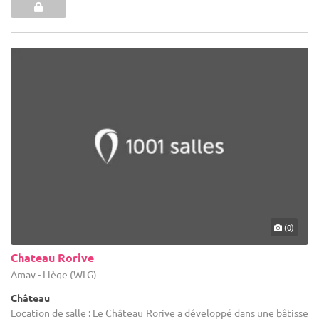
(0)
Chateau Rorive
Amay - Liège (WLG)
Château
Location de salle : Le Château Rorive a développé dans une bâtisse