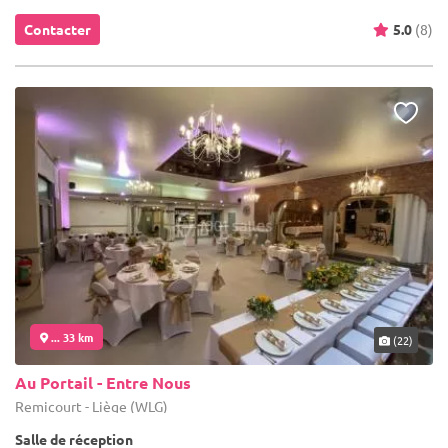
Contacter
5.0
(8)
... 33 km
(22)
Au Portail - Entre Nous
Remicourt - Liège (WLG)
Salle de réception