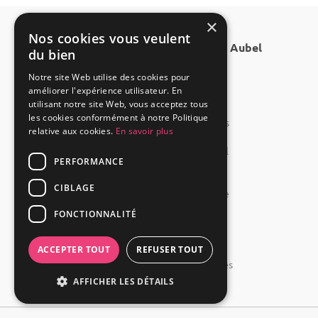
×
Nos cookies vous veulent
Autres villes à proximité de Aubel
du bien
Petite salle à louer à Hannut
Notre site Web utilise des cookies pour
Louer salle à Herve
améliorer l'expérience utilisateur. En
Salle à louer à Modave
utilisant notre site Web, vous acceptez tous
Petite salle à louer à Flémalle
les cookies conformément à notre Politique
Lieux insolite mariage à Braives
relative aux cookies.
En savoir plus
Location salle à Remicourt
Les meilleures salles à Donceel
PERFORMANCE
Petite salle à louer à Lierneux
Lieux insolite mariage à Héron
CIBLAGE
Location salle pas chère à Liège
Les meilleures salles à Seraing
FONCTIONNALITÉ
Petite salle à louer à Amay
Location salle pas chère à Huy
ACCEPTER TOUT
REFUSER TOUT
Les meilleures salles à Spa
Location salle pas chère à Faimes
AFFICHER LES DÉTAILS