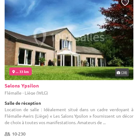
... 33 km
(28)
Salons Ypsilon
Flémalle - Liège (WLG)
Salle de réception
Location de salle : Idéalement situé dans un cadre verdoyant à
Flémalle-Awirs (Liège) « Les Salons Ypsilon » fournissent un décor
de choix à toutes vos manifestations. Amateurs de ...
10-230