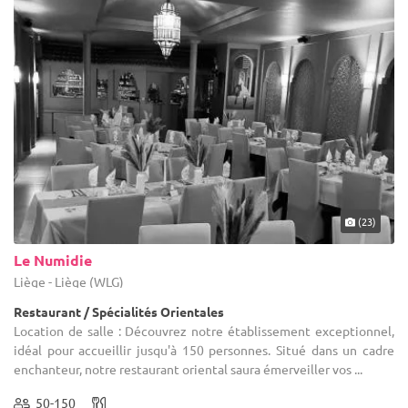
(23)
Le Numidie
Liège - Liège (WLG)
Restaurant / Spécialités Orientales
Location de salle : Découvrez notre établissement exceptionnel,
idéal pour accueillir jusqu'à 150 personnes. Situé dans un cadre
enchanteur, notre restaurant oriental saura émerveiller vos ...
50-150