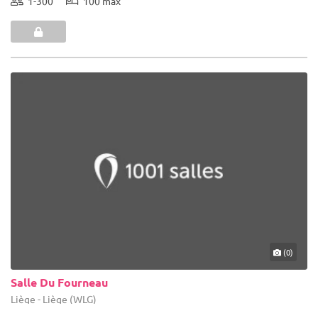
1-300
100 max
(0)
Salle Du Fourneau
Liège - Liège (WLG)