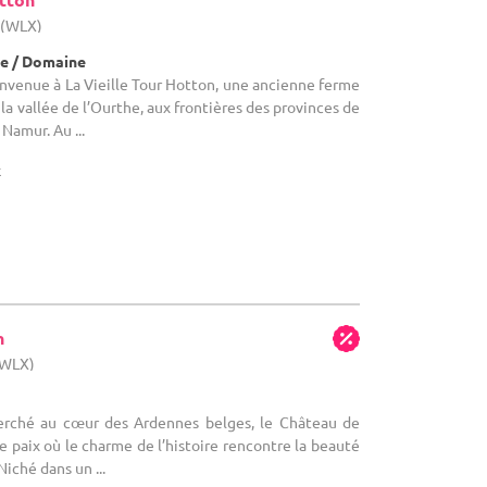
 (WLX)
e / Domaine
ienvenue à La Vieille Tour Hotton, une ancienne ferme
la vallée de l’Ourthe, aux frontières des provinces de
Namur. Au ...
x
n
(WLX)
Perché au cœur des Ardennes belges, le Château de
e paix où le charme de l’histoire rencontre la beauté
Niché dans un ...