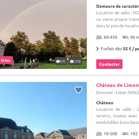
Demeure de caractère
Location de salle : N
ou votre propre trait
dans le prix de locatio
60-450
96 
Forfait dès
55 € / p
. 39 km
(1)
(13)
Contacter
Château de Limon
Donceel - Liège (WLG
Château
Location de salle :
service, toutes avec
modulables à vos besoi
10-500
192 