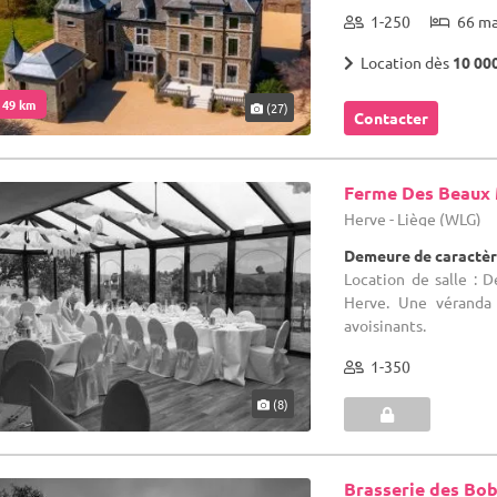
1-250
66 m
Location dès
10 00
. 49 km
(27)
Contacter
Ferme Des Beaux
Herve - Liège (WLG)
Demeure de caractèr
Location de salle : 
Herve. Une véranda 
avoisinants.
1-350
(8)
Brasserie des Bob