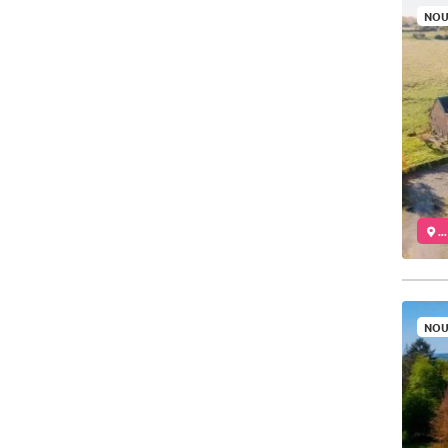
NOU
..
NOU