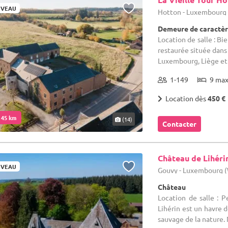
VEAU
Hotton - Luxembourg
Demeure de caractèr
Location de salle : B
restaurée située dans 
Luxembourg, Liège et 
1-149
9 ma
Location dès
450 €
. 45 km
(14)
Contacter
Château de Lihéri
VEAU
Gouvy - Luxembourg 
Château
Location de salle : 
Lihérin est un havre d
sauvage de la nature. 