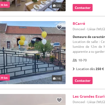
. 36 km
(22)
Contacter
BCarré
Donceel - Liège (WLG
Demeure de caractèr
Location de salle : 
lumière de 12m de h
apparente a su garder 
10-70
Location dès
250 €
. 39 km
(18)
Contacter
Les Grandes Ecuri
Donceel - Liège (WLG