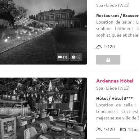
Spa - Liège (WLG)
Restaurant / Brasser
Location de salle : 
sublime bâtiment à
sophistiquée et chaleu
1-120
(1)
(9)
Ardennes Hôtel
Spa - Liège (WLG)
Hôtel / Hôtel 3***
Location de salle :
tendance ! Ceci est
majestueuse ville de S
1-120
18 m