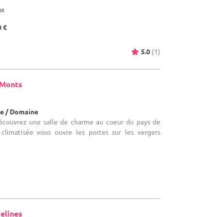
ax
0 €
5.0
(1)
 Monts
e / Domaine
Découvrez une salle de charme au coeur du pays de
climatisée vous ouvre les portes sur les vergers
elines