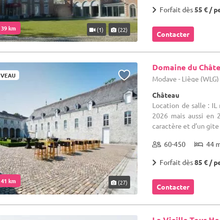
Forfait dès
55 € / p
. 39 km
(1)
(22)
Contacter
Domaine du Chât
VEAU
Modave - Liège (WLG)
Château
Location de salle : I
2026 mais aussi en 
caractère et d’un gite 
60-450
44 
Forfait dès
85 € / p
. 41 km
(27)
Contacter
La Vieille Tour H