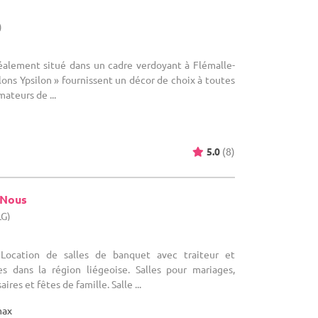
)
déalement situé dans un cadre verdoyant à Flémalle-
lons Ypsilon » fournissent un décor de choix à toutes
ateurs de ...
5.0
(8)
 Nous
LG)
 Location de salles de banquet avec traiteur et
s dans la région liégeoise. Salles pour mariages,
res et fêtes de famille. Salle ...
max