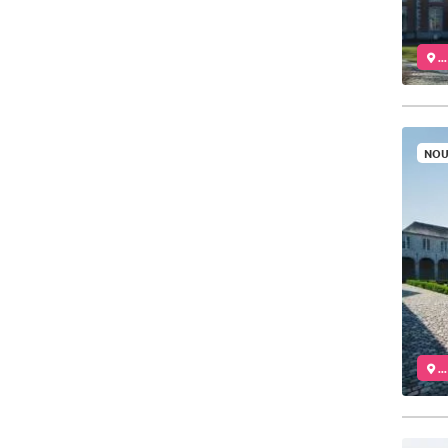
..
NOU
..