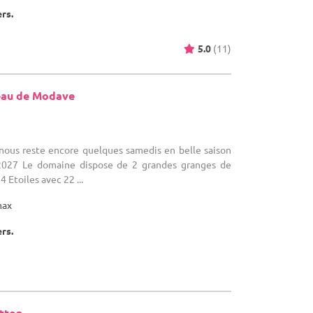
ers.
5.0
(11)
eau de Modave
L nous reste encore quelques samedis en belle saison
2027 Le domaine dispose de 2 grandes granges de
4 Etoiles avec 22 ...
max
ers.
otton