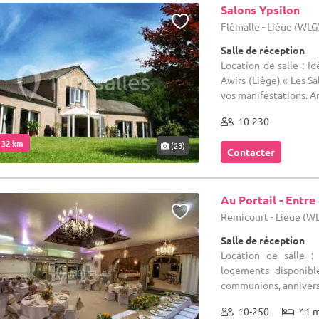
Salons Ypsilon
Flémalle - Liège (WLG
Salle de réception
Location de salle : I
Awirs (Liège) « Les Sa
vos manifestations. Am
10-230
. 32 km
(28)
Contacter
Au Portail - Entre
Remicourt - Liège (W
Salle de réception
Location de salle :
logements disponible
communions, anniversai
10-250
41 