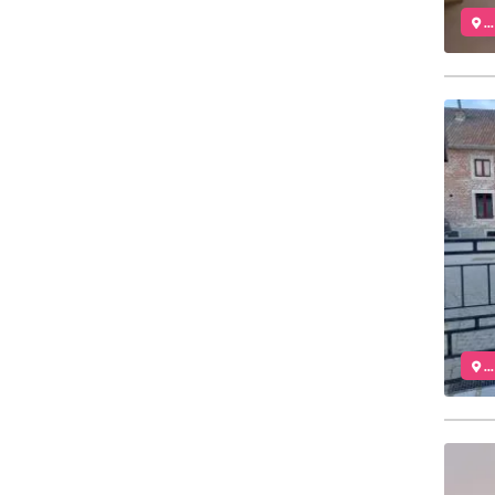
..
..