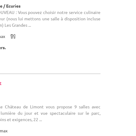
 / Ecuries
OUVEAU : Vous pouvez choisir notre service culinaire
eur (nous lui mettons une salle à disposition incluse
n) Les Grandes ...
max
ers.
t
)
 Le Château de Limont vous propose 9 salles avec
 lumière du jour et vue spectaculaire sur le parc,
ns et exigences, 22 ...
max