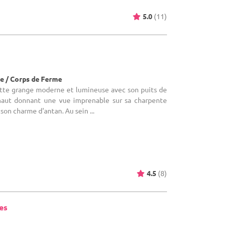
5.0
(11)
)
e / Corps de Ferme
Cette grange moderne et lumineuse avec son puits de
aut donnant une vue imprenable sur sa charpente
son charme d'antan. Au sein ...
4.5
(8)
es
)