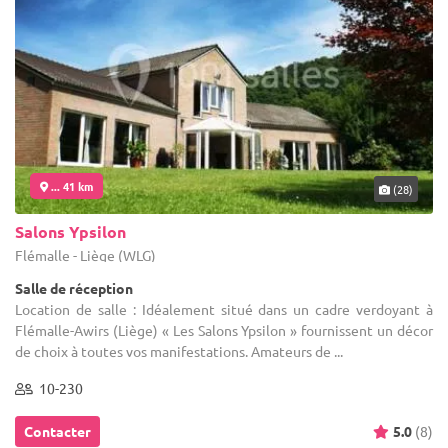
... 41 km
(28)
Salons Ypsilon
Flémalle - Liège (WLG)
Salle de réception
Location de salle : Idéalement situé dans un cadre verdoyant à
Flémalle-Awirs (Liège) « Les Salons Ypsilon » fournissent un décor
de choix à toutes vos manifestations. Amateurs de ...
10-230
Contacter
5.0
(8)