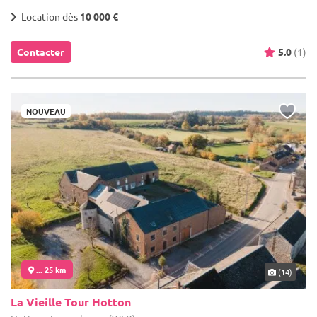
Location dès
10 000 €
Contacter
5.0
(1)
NOUVEAU
... 25 km
(14)
La Vieille Tour Hotton