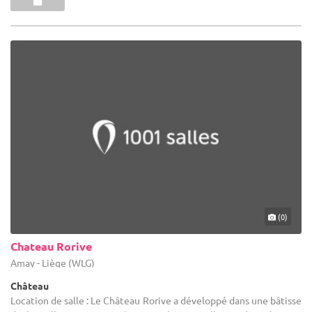
(0)
Chateau Rorive
Amay - Liège (WLG)
Château
Location de salle : Le Château Rorive a développé dans une bâtisse