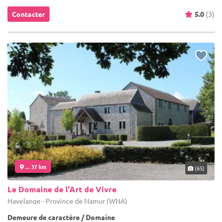
Contacter
5.0
(3)
... 37 km
(65)
Le Domaine de l'Art de Vivre
Havelange - Province de Namur (WNA)
Demeure de caractère / Domaine