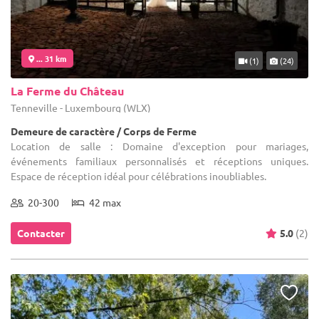
... 31 km
(1)
(24)
La Ferme du Château
Tenneville - Luxembourg (WLX)
Demeure de caractère / Corps de Ferme
Location de salle : Domaine d'exception pour mariages,
événements familiaux personnalisés et réceptions uniques.
Espace de réception idéal pour célébrations inoubliables.
20-300
42 max
Contacter
5.0
(2)