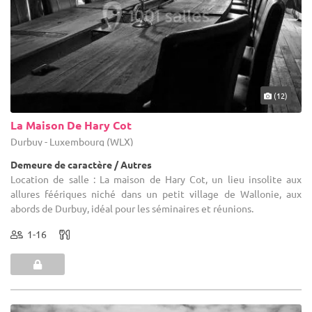
(12)
La Maison De Hary Cot
Durbuy - Luxembourg (WLX)
Demeure de caractère / Autres
Location de salle : La maison de Hary Cot, un lieu insolite aux
allures féériques niché dans un petit village de Wallonie, aux
abords de Durbuy, idéal pour les séminaires et réunions.
1-16