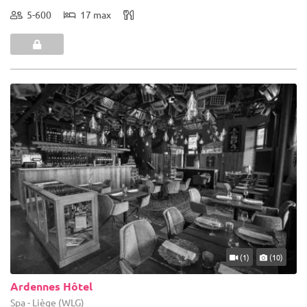
5-600
17 max
(1)
(10)
Ardennes Hôtel
Spa - Liège (WLG)