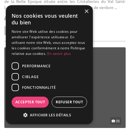
de la Belle Epoque située entre les Cristalleries du Val Saint-
Lambert et Huy, en bord de Meuse, dans un écrin de verdure ...
×
Nos cookies vous veulent
25-600
du bien
Notre site Web utilise des cookies pour
améliorer l'expérience utilisateur. En
utilisant notre site Web, vous acceptez tous
les cookies conformément à notre Politique
relative aux cookies.
En savoir plus
PERFORMANCE
CIBLAGE
FONCTIONNALITÉ
ACCEPTER TOUT
REFUSER TOUT
AFFICHER LES DÉTAILS
(0)