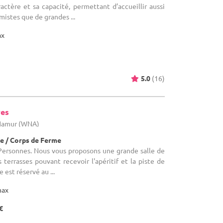
ctère et sa capacité, permettant d’accueillir aussi
mistes que de grandes ...
ax
5.0
(16)
ves
 Namur (WNA)
e / Corps de Ferme
 Personnes. Nous vous proposons une grande salle de
 terrasses pouvant recevoir l'apéritif et la piste de
 est réservé au ...
max
€