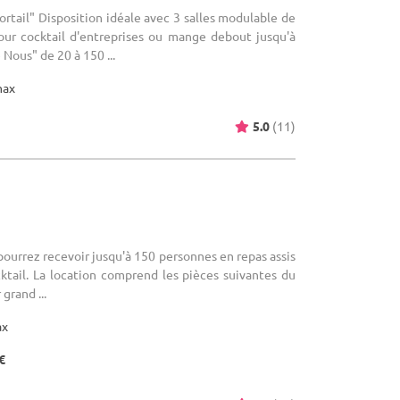
Portail" Disposition idéale avec 3 salles modulable de
our cocktail d'entreprises ou mange debout jusqu'à
Nous" de 20 à 150 ...
max
5.0
(11)
 pourrez recevoir jusqu'à 150 personnes en repas assis
ktail. La location comprend les pièces suivantes du
 grand ...
ax
€