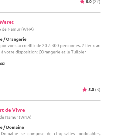
5.0
(22)
-Waret
ce de Namur (WNA)
e / Orangerie
 pouvons accueillir de 20 à 300 personnes. 2 lieux au
 votre disposition: L’Orangerie et le Tulipier
max
5.0
(3)
rt de Vivre
e de Namur (WNA)
e / Domaine
e Domaine se compose de cinq salles modulables,