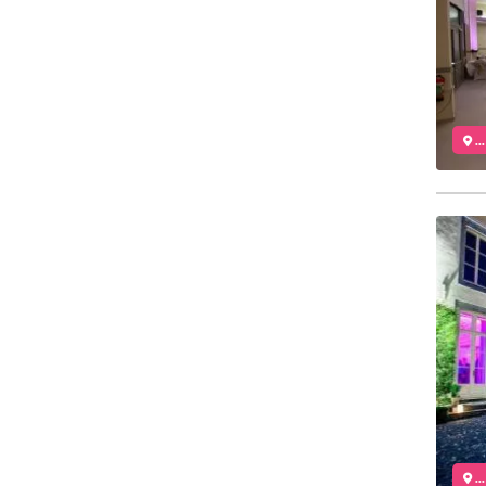
..
..