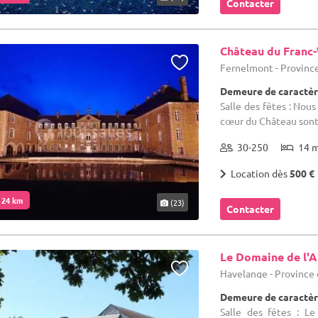
Contacter
Château du Franc
Fernelmont - Provin
Demeure de caractèr
Salle des fêtes : Nous
cœur du Château sont à
30-250
14 
Location dès
500 €
. 24 km
(23)
Contacter
Le Domaine de l'A
Havelange - Provinc
Demeure de caractèr
Salle des fêtes : L