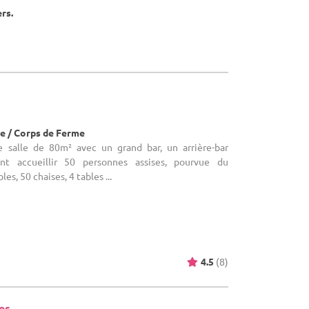
ers.
)
e / Corps de Ferme
e salle de 80m² avec un grand bar, un arrière-bar
ant accueillir 50 personnes assises, pourvue du
les, 50 chaises, 4 tables ...
4.5
(8)
es