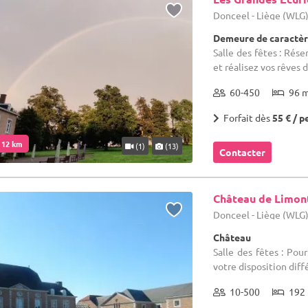
Donceel - Liège (WLG
Demeure de caractère
Salle des fêtes : Rés
et réalisez vos rêves 
60-450
96 
Forfait dès
55 € / p
. 12 km
(1)
(13)
Contacter
Château de Limon
Donceel - Liège (WLG
Château
Salle des fêtes : Po
votre disposition diff
10-500
192 