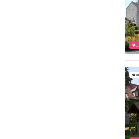
..
NOU