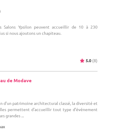
)
es Salons Ypsilon peuvent accueillir de 10 à 230
s si nous ajoutons un chapiteau.
5.0
(8)
eau de Modave
in d'un patrimoine architectural classé, la diversité et
alles permettent d'accueillir tout type d’événement
es grandes ...
max