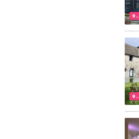
..
..