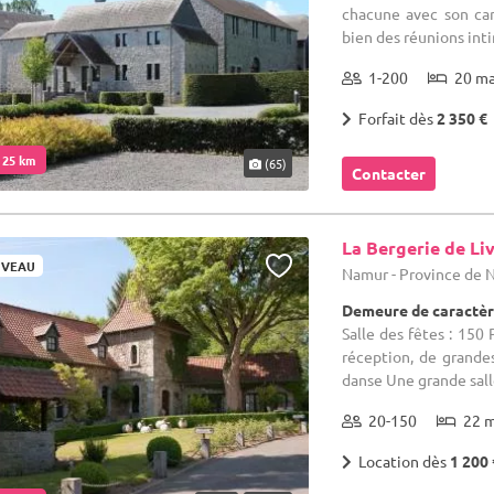
chacune avec son cara
bien des réunions inti
1-200
20 m
Forfait dès
2 350 €
. 25 km
(65)
Contacter
La Bergerie de Li
VEAU
Namur - Province de
Demeure de caractèr
Salle des fêtes : 150
réception, de grandes
danse Une grande salle
20-150
22 
Location dès
1 200 