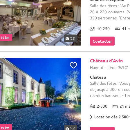
Salle des fêtes : "Au 
20 à 220 couverts. P
320 personnes. "Entre 
10-250
41 
. 15 km
(22)
Contacter
Château d'Avin
Hannut - Liège (WLG)
Château
Salle des fêtes : Vous
et jusqu'à 300 en coc
rez-de-chaussée : - 1er
2-330
21 m
Location dès
2 500 
. 19 km
(35)