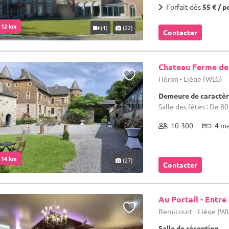
Forfait dès
55 € / p
. 12 km
(1)
(22)
Contacter
Chateau Ferme de
Héron - Liège (WLG)
Demeure de caractèr
Salle des fêtes : De 8
10-300
4 m
. 14 km
(27)
Contacter
Au Portail - Entre
Remicourt - Liège (W
Salle de réception