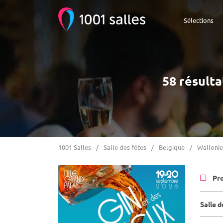
Sélections
58 résulta
1001 Salles
Salle des fêtes
Belgique
Wallonie
Pr
Salle 