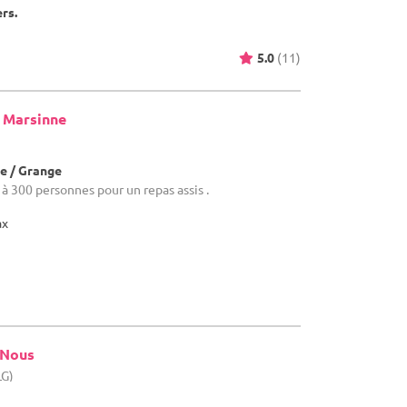
ers.
5.0
(11)
 Marsinne
e / Grange
0 à 300 personnes pour un repas assis .
ax
 Nous
LG)