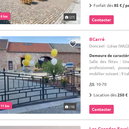
Forfait dès
85 € / p
. 8 km
(27)
Contacter
BCarré
Donceel - Liège (WLG
Demeure de caractèr
Salle des fêtes : Un
professionnel, pouv
mobilier suivant : 9 tab
10-70
Location dès
250 €
. 11 km
(18)
Contacter
Les Grandes Ecuri