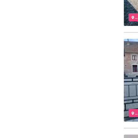
..
..