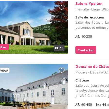
Salons Ypsilon
Flémalle - Liège (WLG
Salle de réception
Salle des fêtes : L
personnes et même plu
10-230
. 8 km
(28)
Contacter
Domaine du Chât
VEAU
Modave - Liège (WLG)
Château
Salle des fêtes : Au se
la polyvalence des s
privé. 2 Grandes Grang
60-450
44 