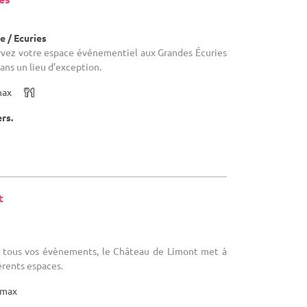
)
 / Ecuries
ervez votre espace événementiel aux Grandes Écuries
dans un lieu d’exception.
max
ers.
t
)
ur tous vos évènements, le Château de Limont met à
érents espaces.
max