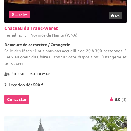
... 47 km
(23)
Château du Franc-Waret
Fernelmont - Province de Namur (WNA)
Demeure de caractère / Orangerie
Salle des fêtes : Nous pouvons accueillir de 20 à 300 personnes. 2
lieux au cœur du Château sont à votre disposition: L’Orangerie et
le Tulipier
30-250
14 max
Location dès
500 €
Contacter
5.0
(3)