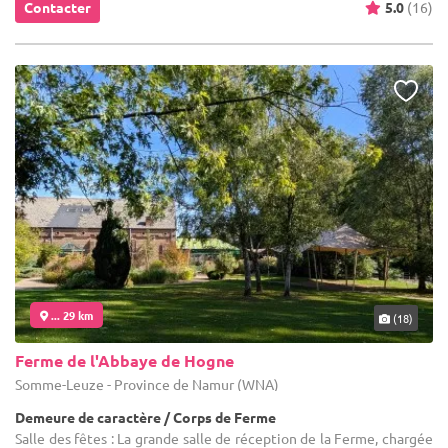
Contacter
5.0
(16)
... 29 km
(18)
Ferme de l'Abbaye de Hogne
Somme-Leuze - Province de Namur (WNA)
Demeure de caractère / Corps de Ferme
Salle des fêtes : La grande salle de réception de la Ferme, chargée