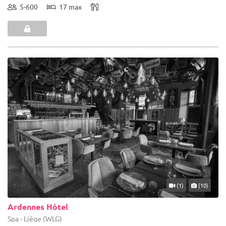
5-600
17 max
(1)
(10)
Ardennes Hôtel
Spa - Liège (WLG)