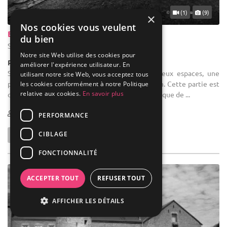
(1)
(9)
×
Nos cookies vous veulent
Brasserie des Bobelines
du bien
Spa - Liège (WLG)
Notre site Web utilise des cookies pour
Restaurant / Brasserie
améliorer l'expérience utilisateur. En
Salle des fêtes : La salle se décompose en deux espaces, une
utilisant notre site Web, vous acceptez tous
première salle où est situé l'écran de projection. Cette partie est
les cookies conformément à notre Politique
relative aux cookies.
En savoir plus
ouverte sur le deuxième espace. Il ne vous suffit que de ...
1-120
PERFORMANCE
CIBLAGE
FONCTIONNALITÉ
ACCEPTER TOUT
REFUSER TOUT
AFFICHER LES DÉTAILS