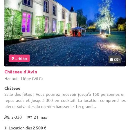
... 46 km
(35)
Château d'Avin
Hannut - Liège (WLG)
Château
Salle des fêtes : Vous pourrez recevoir jusqu'à 150 personnes en
repas assis et jusqu'à 300 en cocktail. La location comprend les
pièces suivantes du rez-de-chaussée : - 1er grand ...
2-330
21 max
Location dès
2 500 €