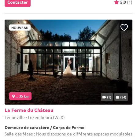
Contacter
5.0
(1)
NOUVEAU
... 35 km
(1)
(24)
La Ferme du Château
Tenneville - Luxembourg (WLX)
Demeure de caractère / Corps de Ferme
Salle des fêtes : Nous disposons de différents espaces modulables