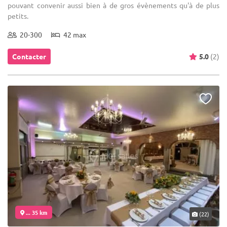
pouvant convenir aussi bien à de gros évènements qu'à de plus
petits.
20-300
42 max
Contacter
5.0
(2)
... 35 km
(22)