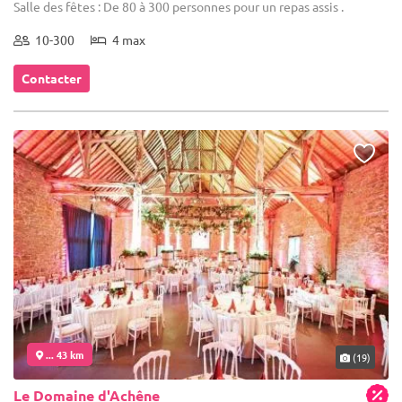
Salle des fêtes : De 80 à 300 personnes pour un repas assis .
10-300
4 max
Contacter
... 43 km
(19)
Le Domaine d'Achêne