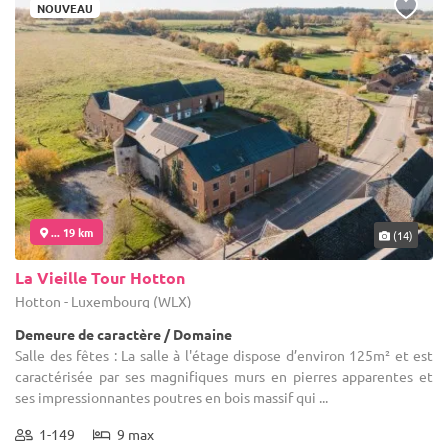
NOUVEAU
... 19 km
(14)
La Vieille Tour Hotton
Hotton - Luxembourg (WLX)
Demeure de caractère / Domaine
Salle des fêtes : La salle à l'étage dispose d’environ 125m² et est
caractérisée par ses magnifiques murs en pierres apparentes et
ses impressionnantes poutres en bois massif qui ...
1-149
9 max