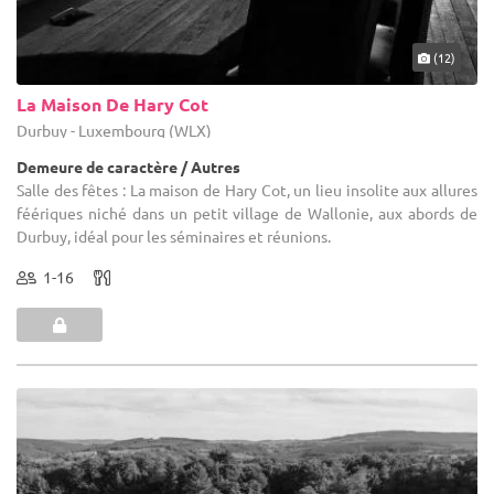
(12)
La Maison De Hary Cot
Durbuy - Luxembourg (WLX)
Demeure de caractère / Autres
Salle des fêtes : La maison de Hary Cot, un lieu insolite aux allures
féériques niché dans un petit village de Wallonie, aux abords de
Durbuy, idéal pour les séminaires et réunions.
1-16