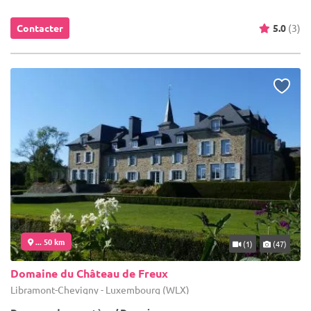
Contacter
5.0
(3)
... 50 km
(1)
(47)
Domaine du Château de Freux
Libramont-Chevigny - Luxembourg (WLX)