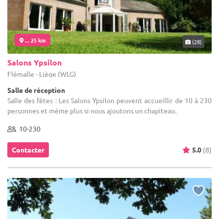
... 25 km
(28)
Salons Ypsilon
Flémalle - Liège (WLG)
Salle de réception
Salle des fêtes : Les Salons Ypsilon peuvent accueillir de 10 à 230
personnes et même plus si nous ajoutons un chapiteau.
10-230
Contacter
5.0
(8)