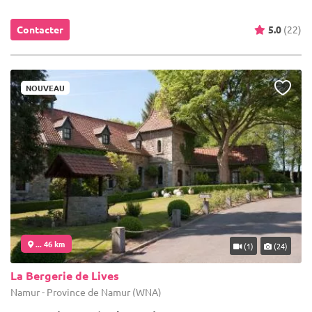
Contacter
5.0
(22)
NOUVEAU
... 46 km
(1)
(24)
La Bergerie de Lives
Namur - Province de Namur (WNA)