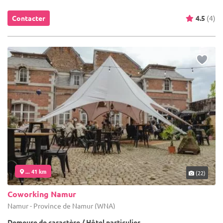
Contacter
4.5
(4)
... 41 km
(22)
Coworking Namur
Namur - Province de Namur (WNA)
Demeure de caractère / Hôtel particulier