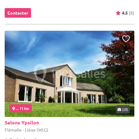
Contacter
4.5
(8)
... 11 km
(28)
Salons Ypsilon
Flémalle - Liège (WLG)