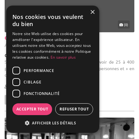
×
Nos cookies vous veulent
du bien
(0)
Notre site Web utilise des cookies pour
Chateau Rorive
améliorer l'expérience utilisateur. En
Amay - Liège (WLG)
utilisant notre site Web, vous acceptez tous
les cookies conformément à notre Politique
Château
relative aux cookies.
En savoir plus
Salle des fêtes : Le château Rorive peut recevoir de 25 à 400
personnes en repas servi à table et jusqu'à 600 personnes et + en
PERFORMANCE
cocktail.
CIBLAGE
25-600
FONCTIONNALITÉ
ACCEPTER TOUT
REFUSER TOUT
AFFICHER LES DÉTAILS