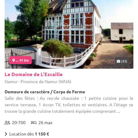
... 41 km
(43)
Le Domaine de L’Escaille
Namur - Province de Namur (WNA)
Demeure de caractère / Corps de Ferme
Salle des fêtes : Au rez-de chaussée : 1 petite cuisine pour le
service terrasse, 1 écran TV, toilettes et vestiaires. A l'étage se
trouve la grande cuisine totalement équipée comprenant ...
20-700
26 max
Location dès
1 150 €