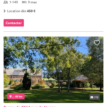
1-149
9 max
Location dès
450 €
Contacter
... 48 km
(18)