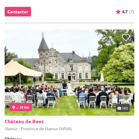
Contacter
4.7
(7)
... 38 km
(40)
Château de Beez
Namur - Province de Namur (WNA)
Château