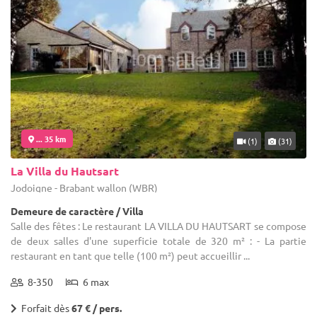
... 35 km
(1)
(31)
La Villa du Hautsart
Jodoigne - Brabant wallon (WBR)
Demeure de caractère / Villa
Salle des fêtes : Le restaurant LA VILLA DU HAUTSART se compose
de deux salles d'une superficie totale de 320 m² : - La partie
restaurant en tant que telle (100 m²) peut accueillir ...
8-350
6 max
Forfait dès
67 € / pers.