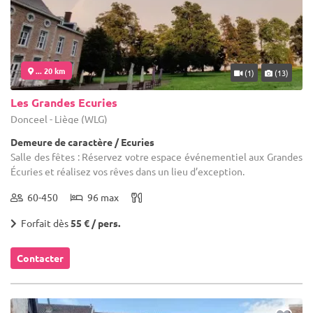
... 20 km
(1)
(13)
Les Grandes Ecuries
Donceel - Liège (WLG)
Demeure de caractère / Ecuries
Salle des fêtes : Réservez votre espace événementiel aux Grandes
Écuries et réalisez vos rêves dans un lieu d’exception.
60-450
96 max
Forfait dès
55 € / pers.
Contacter