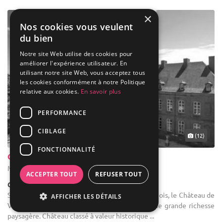
×
Nos cookies vous veulent
du bien
Notre site Web utilise des cookies pour
améliorer l'expérience utilisateur. En
utilisant notre site Web, vous acceptez tous
les cookies conformément à notre Politique
relative aux cookies.
En savoir plus
PERFORMANCE
CIBLAGE
(12)
FONCTIONNALITÉ
Château De Vierset
Modave - Liège (WLG)
ACCEPTER TOUT
REFUSER TOUT
Château
Salle des fêtes : Niché au cœur du Condroz liégeois, le Château de
AFFICHER LES DÉTAILS
Vierset est érigé au cœur de cette région d'une grande richesse
paysagère. Château classé à valeur historique ...