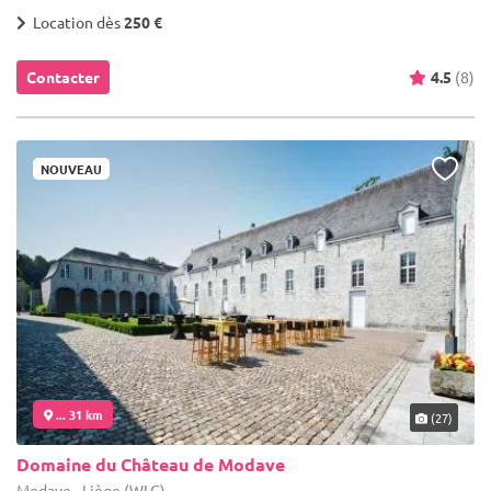
Location dès
250 €
Contacter
4.5
(8)
NOUVEAU
... 31 km
(27)
Domaine du Château de Modave
Modave - Liège (WLG)