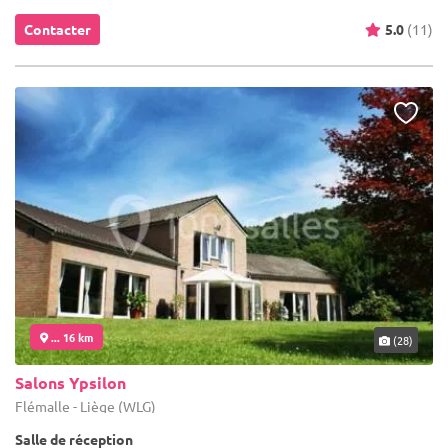
Contacter
5.0
(11)
... 16 km
(28)
Salons Ypsilon
Flémalle - Liège (WLG)
Salle de réception