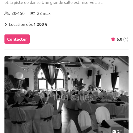
et la piste de danse Une grande salle est réservé au ...
20-150
22 max
Location dès
1 200 €
Contacter
5.0
(1)
(24)