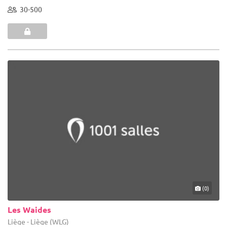
30-500
(0)
Les Waides
Liège - Liège (WLG)