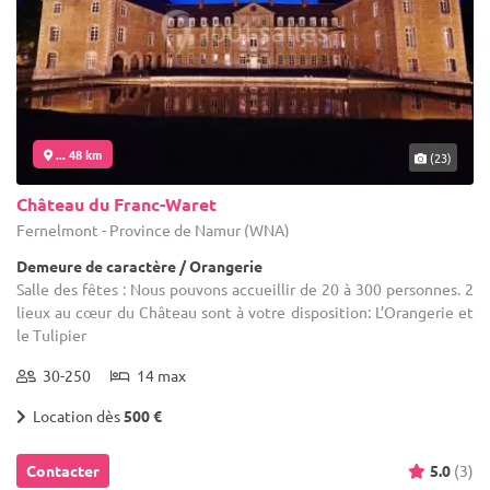
... 48 km
(23)
Château du Franc-Waret
Fernelmont - Province de Namur (WNA)
Demeure de caractère / Orangerie
Salle des fêtes : Nous pouvons accueillir de 20 à 300 personnes. 2
lieux au cœur du Château sont à votre disposition: L’Orangerie et
le Tulipier
30-250
14 max
Location dès
500 €
Contacter
5.0
(3)