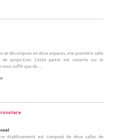
alle se décompose en deux espaces, une première salle
n de projection. Cette partie est ouverte sur le
 vous suffit que de ...
ax
éronstere
onnel
otre établissement est composé de deux salles de