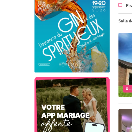
Pr
Salle d
..