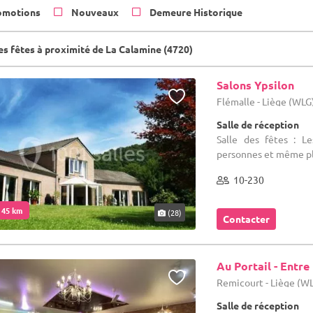
omotions
Nouveaux
Demeure Historique
es fêtes à proximité de La Calamine (4720)
Salons Ypsilon
Flémalle - Liège (WLG
Salle de réception
Salle des fêtes : L
personnes et même plu
10-230
. 45 km
(28)
Contacter
Au Portail - Entre
Remicourt - Liège (W
Salle de réception