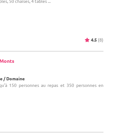
les, 50 chaises, 4 tables ...
4.5
(8)
 Monts
e / Domaine
usqu’à 150 personnes au repas et 350 personnes en