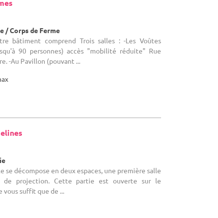
rmes
e / Corps de Ferme
otre bâtiment comprend Trois salles : -Les Voûtes
usqu'à 90 personnes) accès "mobilité réduite" Rue
. -Au Pavillon (pouvant ...
max
elines
ie
alle se décompose en deux espaces, une première salle
n de projection. Cette partie est ouverte sur le
 vous suffit que de ...