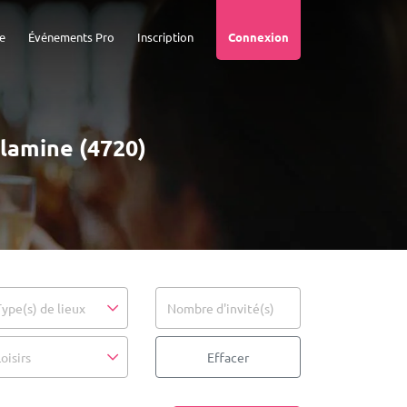
e
Événements Pro
Inscription
Connexion
alamine (4720)
Type(s) de lieux
Nombre d'invité(s)
oisirs
Effacer