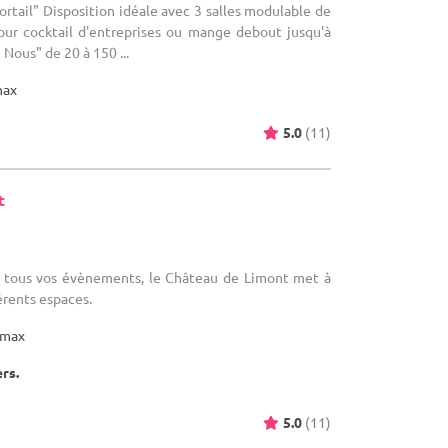
Portail" Disposition idéale avec 3 salles modulable de
our cocktail d'entreprises ou mange debout jusqu'à
Nous" de 20 à 150 ...
max
5.0
(11)
t
)
ur tous vos évènements, le Château de Limont met à
érents espaces.
max
ers.
5.0
(11)