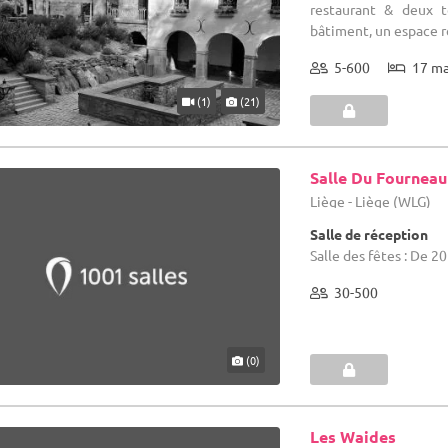
restaurant & deux te
bâtiment, un espace ré
5-600
17 m
(1)
(21)
Salle Du Fourneau
Liège - Liège (WLG)
Salle de réception
Salle des fêtes : De 2
30-500
(0)
Les Waides