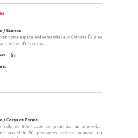
es
)
 / Ecuries
ervez votre espace événementiel aux Grandes Écuries
dans un lieu d’exception.
max
ers.
)
e / Corps de Ferme
e salle de 80m² avec un grand bar, un arrière-bar
ant accueillir 50 personnes assises, pourvue du