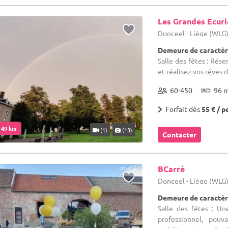
Les Grandes Ecuri
Donceel - Liège (WLG
Demeure de caractère
Salle des fêtes : Rés
et réalisez vos rêves 
60-450
96 
Forfait dès
55 € / p
. 49 km
(1)
(13)
Contacter
BCarré
Donceel - Liège (WLG
Demeure de caractèr
Salle des fêtes : Un
professionnel, pouv