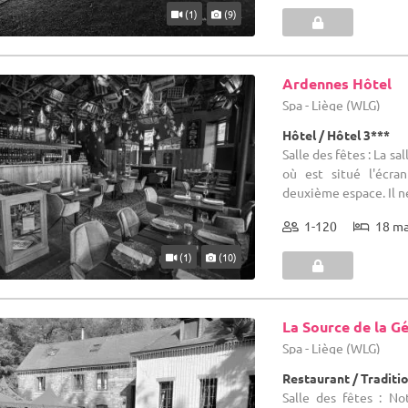
(1)
(9)
Ardennes Hôtel
Spa - Liège (WLG)
Hôtel / Hôtel 3***
Salle des fêtes : La s
où est situé l'écra
deuxième espace. Il ne
1-120
18 m
(1)
(10)
La Source de la G
Spa - Liège (WLG)
Restaurant / Traditi
Salle des fêtes : N