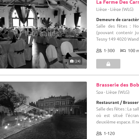
La Ferme Des Ca
Liège - Liège (WLG)
Demeure de caractèr
Salle des fêtes : N
(pouvant contenir j
Tesny 149 4020 Wandre
1-300
100 
(24)
Brasserie des Bob
Spa - Liège (WLG)
Restaurant / Brasser
Salle des fêtes : La s
où est situé l'écra
deuxième espace. Il ne
1-120