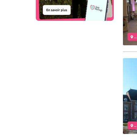
..
..