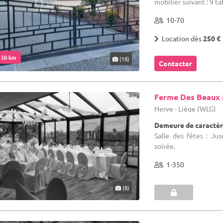
mobilier suivant : 9 tab
10-70
Location dès
250 €
. 50 km
(18)
Contacter
Ferme Des Beaux
Herve - Liège (WLG)
Demeure de caractèr
Salle des fêtes : J
soirée.
1-350
(8)