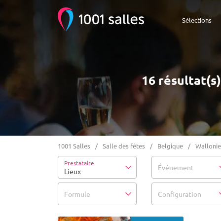
Sélections
16 résultat(s
1001 Salles
Salle des fêtes
Belgique
Wallonie
Prestataire
Événement
Lieux
Formule
Configuration