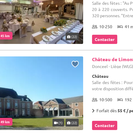
Salle des fêtes : "Au 
20 à 220 couverts. P
320 personnes. "Entre 
10-250
41 
. 45 km
(22)
Contacter
Château de Limon
Donceel - Liège (WLG
Château
Salle des fêtes : Po
votre disposition diff
10-500
192 
Forfait dès
55 € / p
. 49 km
(1)
(22)
Contacter