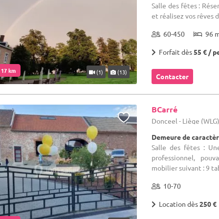
Salle des fêtes : Rés
et réalisez vos rêves 
60-450
96 
Forfait dès
55 € / p
. 17 km
(1)
(13)
Contacter
BCarré
Donceel - Liège (WLG
Demeure de caractèr
Salle des fêtes : Un
professionnel, pouv
mobilier suivant : 9 tab
10-70
Location dès
250 €