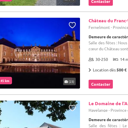
Contacter
Château du Franc
Fernelmont - Provin
Demeure de caractèr
Salle des fêtes : Nous
cœur du Château sont à
30-250
14 
Location dès
500 €
. 45 km
(23)
Contacter
Le Domaine de l'A
Havelange - Provinc
Demeure de caractèr
Salle des fêtes : L