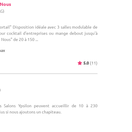
 Nous
LG)
Portail" Disposition idéale avec 3 salles modulable de
our cocktail d'entreprises ou mange debout jusqu'à
Nous" de 20 à 150 ...
max
5.0
(11)
)
es Salons Ypsilon peuvent accueillir de 10 à 230
s si nous ajoutons un chapiteau.