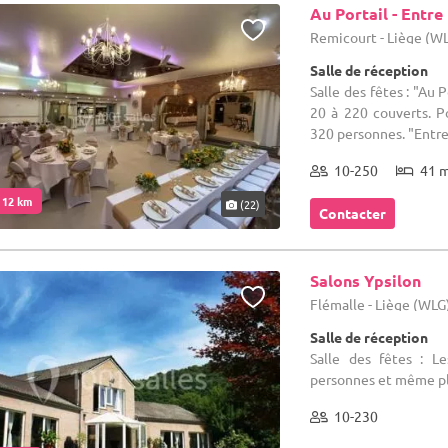
Au Portail - Entre
Remicourt - Liège (W
Salle de réception
Salle des fêtes : "Au 
20 à 220 couverts. P
320 personnes. "Entre 
10-250
41 
. 12 km
(22)
Contacter
Salons Ypsilon
Flémalle - Liège (WLG
Salle de réception
Salle des fêtes : L
personnes et même plu
10-230