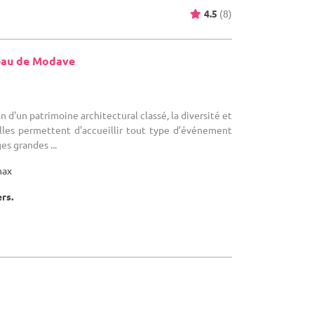
4.5
(8)
eau de Modave
in d'un patrimoine architectural classé, la diversité et
alles permettent d'accueillir tout type d’événement
es grandes ...
max
ers.