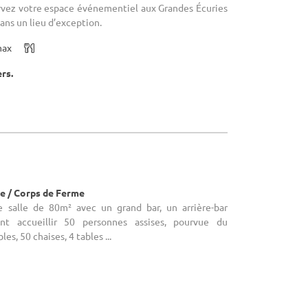
ervez votre espace événementiel aux Grandes Écuries
dans un lieu d’exception.
max
ers.
)
e / Corps de Ferme
e salle de 80m² avec un grand bar, un arrière-bar
ant accueillir 50 personnes assises, pourvue du
les, 50 chaises, 4 tables ...