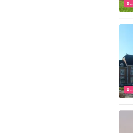
..
..