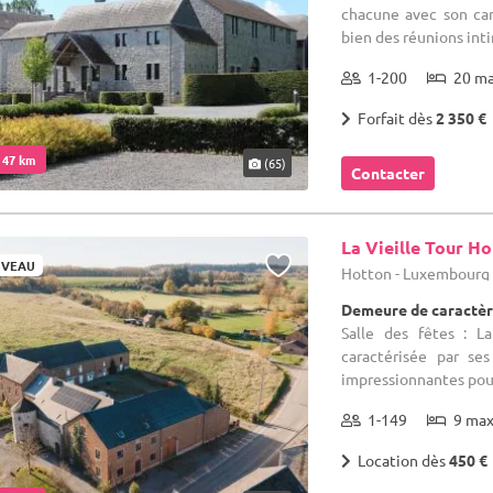
chacune avec son cara
bien des réunions inti
1-200
20 m
Forfait dès
2 350 €
. 47 km
(65)
Contacter
La Vieille Tour H
VEAU
Hotton - Luxembourg
Demeure de caractèr
Salle des fêtes : L
caractérisée par se
impressionnantes poutr
1-149
9 ma
Location dès
450 €