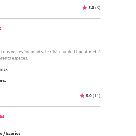
5.0
(8)
t
)
ur tous vos évènements, le Château de Limont met à
érents espaces.
max
ers.
5.0
(11)
es
)
 / Ecuries