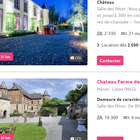
Château
Salle des fêtes : Vous
et jusqu'à 300 en coc
rez-de-chaussée : - 1er
2-330
21 m
Location dès
2 500 
. 35 km
(35)
Contacter
Chateau Ferme de
Héron - Liège (WLG)
Demeure de caractèr
Salle des fêtes : De 8
10-300
4 m
. 36 km
(27)