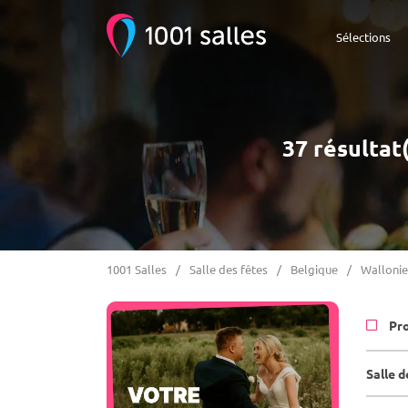
Sélections
37 résultat(
1001 Salles
Salle des fêtes
Belgique
Wallonie
Pr
Salle d