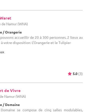
-Waret
ce de Namur (WNA)
e / Orangerie
 pouvons accueillir de 20 à 300 personnes. 2 lieux au
 votre disposition: L’Orangerie et le Tulipier
max
5.0
(3)
rt de Vivre
e de Namur (WNA)
e / Domaine
e Domaine se compose de cinq salles modulables,