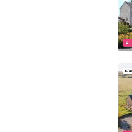
..
NOU