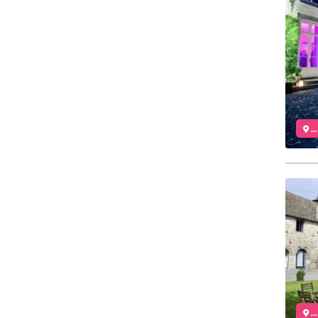
..
..