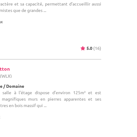
ctère et sa capacité, permettant d’accueillir aussi
mistes que de grandes ...
ax
5.0
(16)
otton
 (WLX)
e / Domaine
a salle à l'étage dispose d’environ 125m² et est
s magnifiques murs en pierres apparentes et ses
es en bois massif qui ...
x