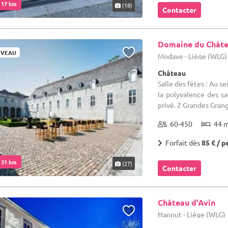
. 17 km
(18)
Contacter
Domaine du Chât
VEAU
Modave - Liège (WLG)
Château
Salle des fêtes : Au se
la polyvalence des s
privé. 2 Grandes Grang
60-450
44 
Forfait dès
85 € / p
. 31 km
(27)
Contacter
Château d'Avin
Hannut - Liège (WLG)