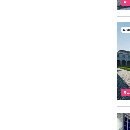
..
NOU
..