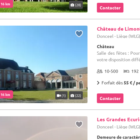
. 16 km
(28)
Contacter
Château de Limon
Donceel - Liège (WLG
Château
Salle des fêtes : Po
votre disposition diff
10-500
192 
Forfait dès
55 € / p
. 16 km
(1)
(22)
Contacter
Les Grandes Ecuri
Donceel - Liège (WLG
Demeure de caractère