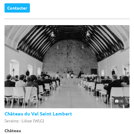
Contacter
(6)
Château du Val Saint Lambert
Seraing - Liège (WLG)
Château