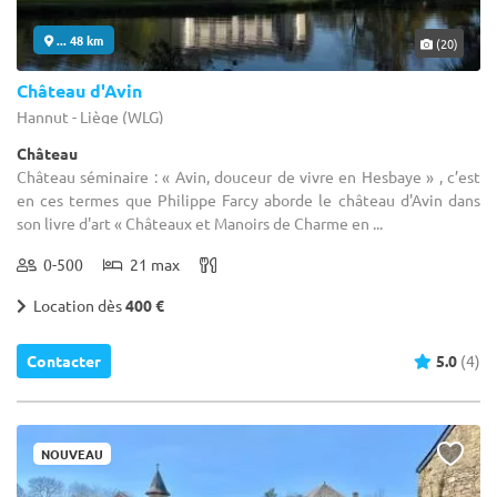
... 48 km
(20)
Château d'Avin
Hannut - Liège (WLG)
Château
Château séminaire : « Avin, douceur de vivre en Hesbaye » , c’est
en ces termes que Philippe Farcy aborde le château d'Avin dans
son livre d'art « Châteaux et Manoirs de Charme en ...
0-500
21 max
Location dès
400 €
Contacter
5.0
(4)
NOUVEAU