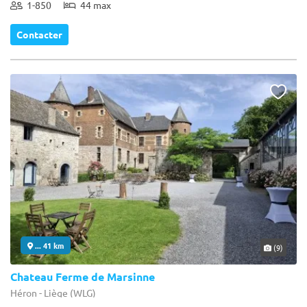
1-850
44 max
Contacter
... 41 km
(9)
Chateau Ferme de Marsinne
Héron - Liège (WLG)