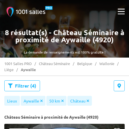
8 résultat(s) - Château Séminaire à
proximité de Aywaille (4920)
La demande de renseignements est 100% gratuite !
1001 Salles PRO
Château Séminaire
Belgique
Wallonie
Liège
Aywaille
Filtrer
(4)
Lieux
Aywaille
50 km
Château
Château Séminaire à proximité de Aywaille (4920)