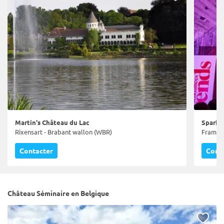
Martin's Château du Lac
Sparko
Rixensart - Brabant wallon (WBR)
Frameri
Contacter
Cont
Château Séminaire en Belgique