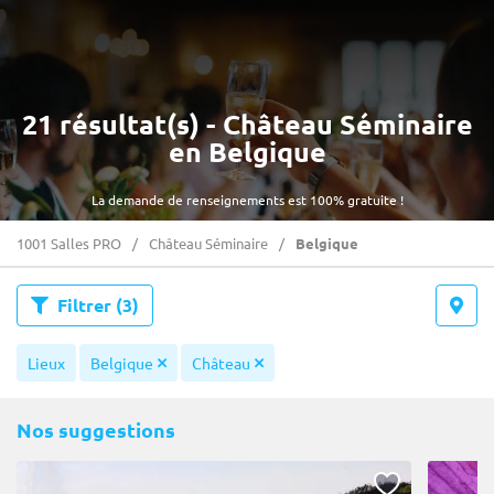
21 résultat(s) - Château Séminaire
en Belgique
La demande de renseignements est 100% gratuite !
1001 Salles PRO
Château Séminaire
Belgique
Filtrer
(3)
Lieux
Belgique
Château
Nos suggestions