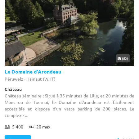
(82)
Le Domaine d'Arondeau
Péruwelz - Hainaut (WHT)
Château
Château séminaire : Situé à 35 minutes de Lille, et 20 minutes de
Mons ou de Tournai, le Domaine d'Arondeau est facilement
accessible et dispose d'un vaste parking de 200 places. Le
complexe ...
5-400
20 max