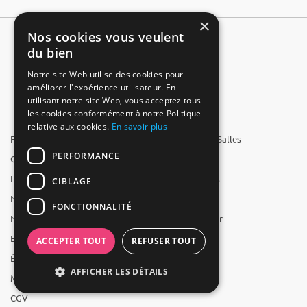
×
Nos cookies vous veulent
du bien
Notre site Web utilise des cookies pour
améliorer l'expérience utilisateur. En
utilisant notre site Web, vous acceptez tous
les cookies conformément à notre Politique
relative aux cookies.
En savoir plus
FAQ
Groupe 1001 Salles
PERFORMANCE
Qui sommes-nous ?
1001 Salles
L'équipe
1001 Traiteurs
CIBLAGE
Nous recrutons
1001 Artistes
FONCTIONNALITÉ
Nos partenaires
Reserverunbar
Espace presse
MP2
ACCEPTER TOUT
REFUSER TOUT
Études
AFFICHER LES DÉTAILS
Mentions légales
CGV