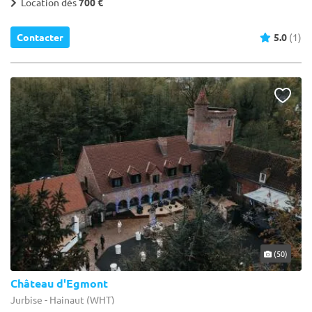
Location dès
700 €
Contacter
5.0
(1)
(50)
Château d'Egmont
Jurbise - Hainaut (WHT)