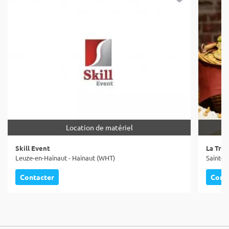
Location de matériel
Skill Event
La Tric
Leuze-en-Hainaut - Hainaut (WHT)
Saint-Gi
Contacter
Cont