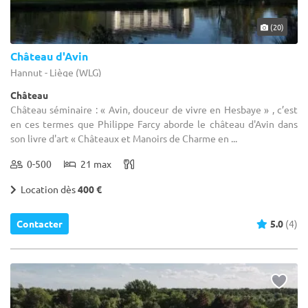
(20)
Château d'Avin
Hannut - Liège (WLG)
Château
Château séminaire : « Avin, douceur de vivre en Hesbaye » , c’est
en ces termes que Philippe Farcy aborde le château d'Avin dans
son livre d'art « Châteaux et Manoirs de Charme en ...
0-500
21 max
Location dès
400 €
Contacter
5.0
(4)