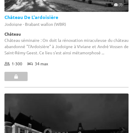
(7)
Château De L'ardoisière
Jodoigne - Brabant wallon (WBR)
Château
Château séminaire : On doit la rénovation miraculeuse du château
abandonné "l'Ardoisière" à Jodoigne à Viviane et André Vossen de
Saint-Rémy Geest. Ce lieu s'est ainsi métamorphosé ...
1-300
34 max