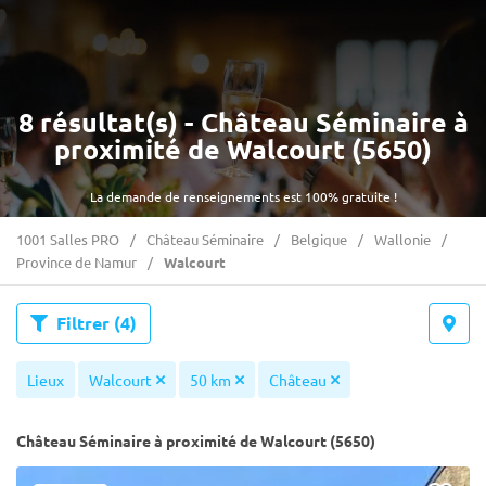
8 résultat(s) - Château Séminaire à
proximité de Walcourt (5650)
La demande de renseignements est 100% gratuite !
1001 Salles PRO
Château Séminaire
Belgique
Wallonie
Province de Namur
Walcourt
Filtrer
(4)
Lieux
Walcourt
50 km
Château
Château Séminaire à proximité de Walcourt (5650)