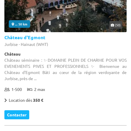
... 50 km
(50)
Château d'Egmont
Jurbise - Hainaut (WHT)
Château
Château séminaire : ✨DOMAINE PLEIN DE CHARME POUR VOS
EVENEMENTS PIVES ET PROFESSIONNELS ✨ Bienvenue au
Château d'Egmont Bâti au cœur de la région verdoyante de
Jurbise, près de ...
1-500
2 max
Location dès
350 €
Contacter