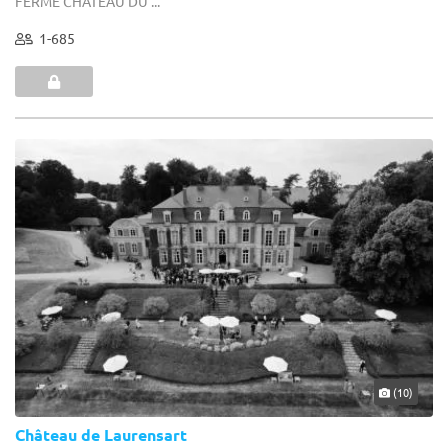
FERME CHATEAU DU ...
1-685
(10)
Château de Laurensart