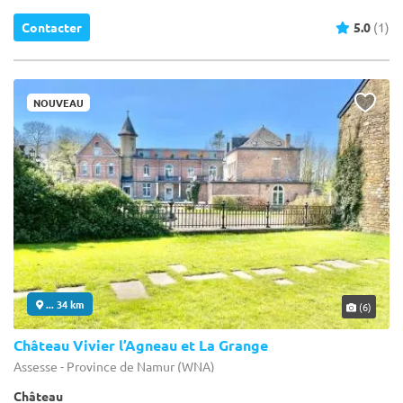
Contacter
5.0
(1)
NOUVEAU
... 34 km
(6)
Château Vivier l’Agneau et La Grange
Assesse - Province de Namur (WNA)
Château