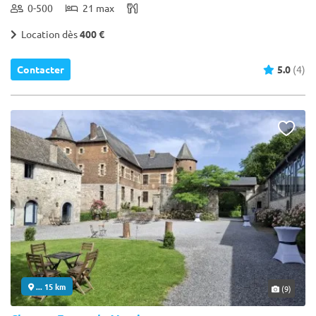
0-500
21 max
Location dès
400 €
Contacter
5.0
(4)
... 15 km
(9)