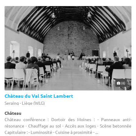
(6)
Château du Val Saint Lambert
Seraing - Liège (WLG)
Château
Château conférence : Dortoir des Moines : - Panneaux anti-
résonance - Chauffage au sol - Accès aux loges - Scène betonnée
Capitulaire : - Luminosité - Cuisine à proximité - ...