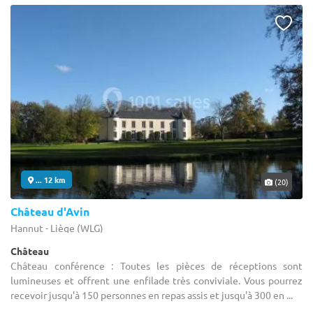
... 12 km
(20)
Château d'Avin
Hannut - Liège (WLG)
Château
Château conférence : Toutes les pièces de réceptions sont
lumineuses et offrent une enfilade très conviviale. Vous pourrez
recevoir jusqu'à 150 personnes en repas assis et jusqu'à 300 en ...