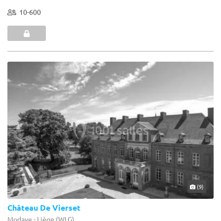
10-600
(9)
Château De Vierset
Modave - Liège (WLG)