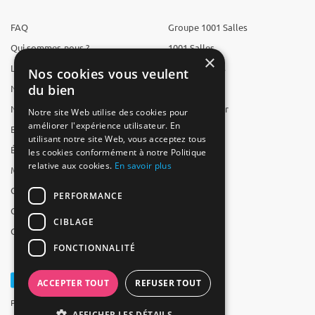
FAQ
Groupe 1001 Salles
Qui sommes-nous ?
1001 Salles
×
L'équipe
1001 Traiteurs
Nos cookies vous veulent
du bien
Nous recrutons
1001 Artistes
Nos partenaires
Reserverunbar
Notre site Web utilise des cookies pour
améliorer l'expérience utilisateur. En
Espace presse
MP2
utilisant notre site Web, vous acceptez tous
Études
les cookies conformément à notre Politique
relative aux cookies.
En savoir plus
Mentions légales
CGV
PERFORMANCE
CGU
CIBLAGE
Contact
FONCTIONNALITÉ
ACCEPTER TOUT
REFUSER TOUT
Powered by Groupe 1001Salles
AFFICHER LES DÉTAILS