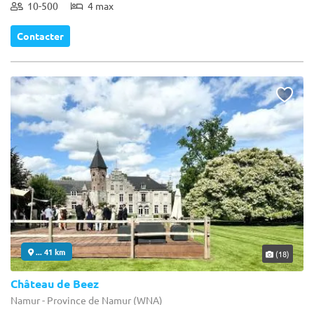
10-500
4 max
Contacter
... 41 km
(18)
Château de Beez
Namur - Province de Namur (WNA)