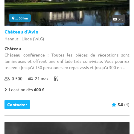
... 50 km
(20)
Château d'Avin
Hannut - Liège (WLG)
Château
Château conférence : Toutes les pièces de réceptions sont
lumineuses et offrent une enfilade très conviviale. Vous pourrez
recevoir jusqu'à 150 personnes en repas assis et jusqu'à 300 en ...
0-500
21 max
Location dès
400 €
Contacter
5.0
(4)