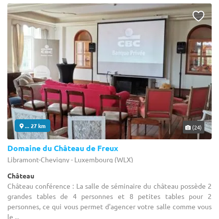
... 27 km
(24)
Domaine du Château de Freux
Libramont-Chevigny - Luxembourg (WLX)
Château
Château conférence : La salle de séminaire du château possède 2
grandes tables de 4 personnes et 8 petites tables pour 2
personnes, ce qui vous permet d'agencer votre salle comme vous
le ...