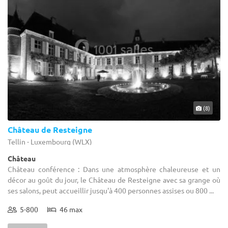
(8)
Château de Resteigne
Tellin - Luxembourg (WLX)
Château
Château conférence : Dans une atmosphère chaleureuse et un
décor au goût du jour, le Château de Resteigne avec sa grange où
ses salons, peut accueillir jusqu'à 400 personnes assises ou 800 ...
5-800
46 max