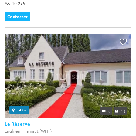
10-275
Contacter
... 4 km
(2)
(35)
La Réserve
Enghien - Hainaut (WHT)