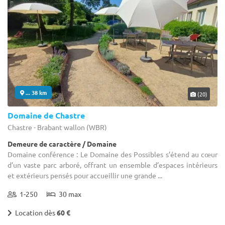
... 38 km
(20)
Domaine de Chastre
Chastre - Brabant wallon (WBR)
Demeure de caractère / Domaine
Domaine conférence : Le Domaine des Possibles s’étend au cœur
d’un vaste parc arboré, offrant un ensemble d’espaces intérieurs
et extérieurs pensés pour accueillir une grande ...
1-250
30 max
Location dès
60 €