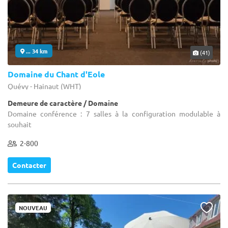
... 34 km
(41)
Domaine du Chant d'Eole
Quévy - Hainaut (WHT)
Demeure de caractère / Domaine
Domaine conférence : 7 salles à la configuration modulable à
souhait
2-800
Contacter
NOUVEAU