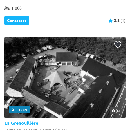
1-800
Contacter
3.8
(1)
... 33 km
(6)
La Grenouillère
Leuze-en-Hainaut - Hainaut (WHT)