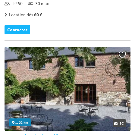
1-250
30 max
Location dès
60 €
Contacter
... 22 km
(30)