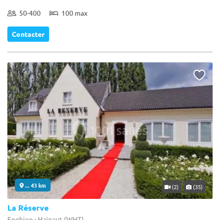
50-400
100 max
Contacter
... 43 km
(2)
(35)
La Réserve
Enghien - Hainaut (WHT)