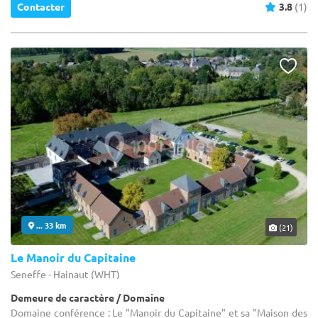
Contacter
3.8
(1)
... 33 km
(21)
Le Manoir du Capitaine
Seneffe - Hainaut (WHT)
Demeure de caractère / Domaine
Domaine conférence : Le "Manoir du Capitaine" et sa "Maison des