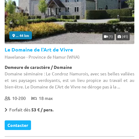
... 44 km
(1)
(41)
Le Domaine de l'Art de Vivre
Havelange - Province de Namur (WNA)
Demeure de caractère / Domaine
Domaine séminaire : Le Condroz Namurois, avec ses belles vallées
et ses paysages verdoyants, est un lieu propice au travail et au
bien-être. Le Domaine de L’Art de Vivre ne déroge pas à la ...
10-200
18 max
Forfait dès
53 € / pers.
Contacter