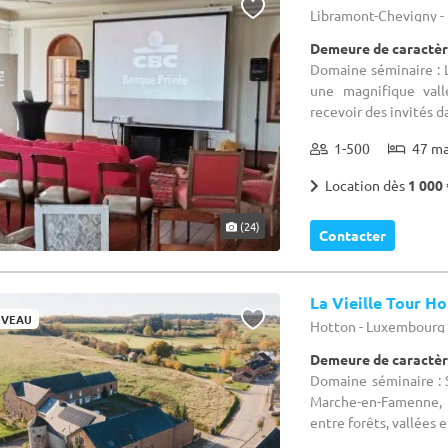
Libramont-Chevigny 
Demeure de caractèr
Domaine séminaire : 
une magnifique vall
recevoir des invités d
1-500
47 m
Location dès
1 000 
(24)
Contacter
La Vieille Tour H
VEAU
Hotton - Luxembourg
Demeure de caractèr
Domaine séminaire : 
Marche-en-Famenne, 
entre forêts, vallées et