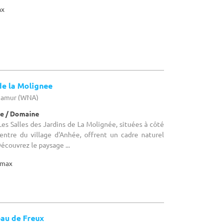
ax
de la Molignee
 Namur (WNA)
e / Domaine
es Salles des Jardins de La Molignée, situées à côté
ntre du village d'Anhée, offrent un cadre naturel
Découvrez le paysage ...
max
au de Freux