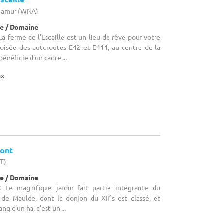
 Namur (WNA)
e / Domaine
a ferme de l'Escaille est un lieu de rêve pour votre
croisée des autoroutes E42 et E411, au centre de la
énéficie d'un cadre ...
ax
mont
HT)
e / Domaine
 Le magnifique jardin fait partie intégrante du
de Maulde, dont le donjon du XII°s est classé, et
ng d’un ha, c’est un ...