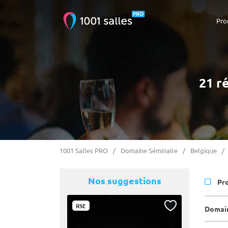
Pro
21 r
1001 Salles PRO
Domaine Séminaire
Belgique
Nos suggestions
Pr
RSE
Domain