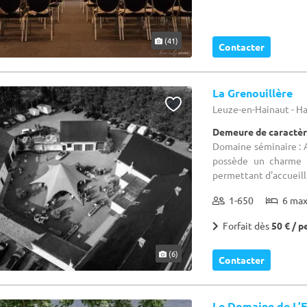
(41)
Contacter
La Grenouillère
Leuze-en-Hainaut - H
Demeure de caractèr
Domaine séminaire : A
possède un charme u
permettant d'accueilli
1-650
6 ma
Forfait dès
50 € / p
(6)
Contacter
Le Domaine de L’E