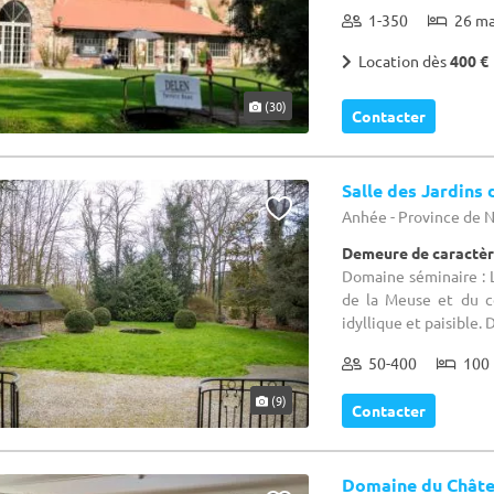
1-350
26 m
Location dès
400 €
(30)
Contacter
Salle des Jardins 
Anhée - Province de
Demeure de caractèr
Domaine séminaire : L
de la Meuse et du ce
idyllique et paisible. 
50-400
100 
(9)
Contacter
Domaine du Châte