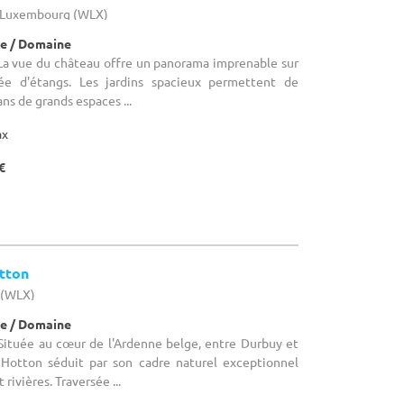
- Luxembourg (WLX)
e / Domaine
La vue du château offre un panorama imprenable sur
ée d'étangs. Les jardins spacieux permettent de
ans de grands espaces ...
ax
€
otton
 (WLX)
e / Domaine
Située au cœur de l'Ardenne belge, entre Durbuy et
Hotton séduit par son cadre naturel exceptionnel
 rivières. Traversée ...