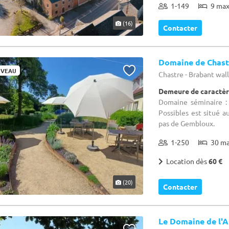
1-149
9 ma
(16)
Contacter
Domaine de Chast
VEAU
Chastre - Brabant wa
Demeure de caractèr
Domaine séminaire :
Possibles est situé a
pas de Gembloux.
1-250
30 m
Location dès
60 €
(20)
Contacter
Le Domaine de l'A