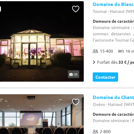
Domaine du Blanc
Tournai - Hainaut (W
Demeure de caractèr
Domaine séminaire : 
sommes desservies p
l'autoroute Tournai Ga
15-400
16 
Forfait dès
33 € / p
(9)
Contacter
Domaine du Chant
Quévy - Hainaut (WH
Demeure de caractèr
Domaine séminaire : A
2-800