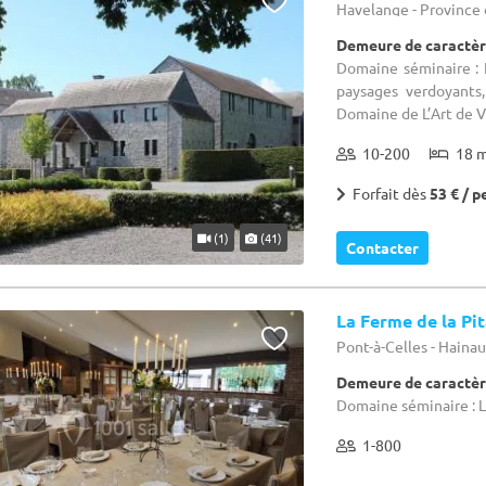
Havelange - Provinc
Demeure de caractèr
Domaine séminaire : 
paysages verdoyants,
Domaine de L’Art de Vi
10-200
18 
Forfait dès
53 € / p
(1)
(41)
Contacter
La Ferme de la Pi
Pont-à-Celles - Haina
Demeure de caractèr
Domaine séminaire : L
1-800