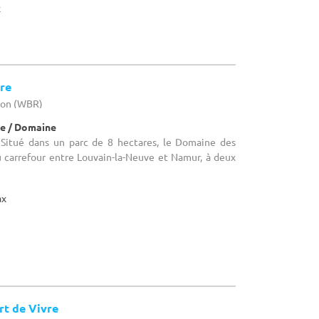
x
re
llon (WBR)
e / Domaine
 Situé dans un parc de 8 hectares, le Domaine des
u carrefour entre Louvain-la-Neuve et Namur, à deux
ax
rt de Vivre