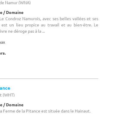
e de Namur (WNA)
e / Domaine
Le Condroz Namurois, avec ses belles vallées et ses
 est un lieu propice au travail et au bien-être. Le
vre ne déroge pas à la ...
max
ers.
tance
ut (WHT)
e / Domaine
a Ferme de la Pitance est située dans le Hainaut.