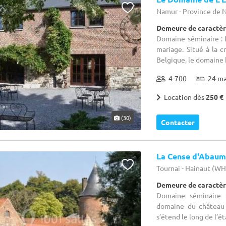
Namur - Province de
Demeure de caractèr
Domaine séminaire : L
mariage. Situé à la 
Belgique, le domaine b
4-700
24 m
Location dès
250 €
(30)
Contacter
La Cense d'Abau
Tournai - Hainaut (W
Demeure de caractèr
Domaine séminaire :
domaine du château 
s’étend le long de l’éta