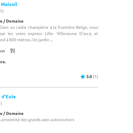
 Maisnil
HT)
e / Domaine
Dans un cadre champêtre à la frontière Belge, nous
ar les voies express Lille- Villeneuve D'ascq et
nd à 800 mètres. Un jardin ...
max
ers.
3.0
(1)
 d'Eole
T)
e / Domaine
 proximité des grands axes autoroutiers