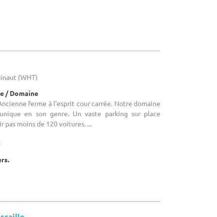
ainaut (WHT)
e / Domaine
ncienne ferme à l'esprit cour carrée. Notre domaine
nique en son genre. Un vaste parking sur place
r pas moins de 120 voitures. ...
x
ers.
scaille