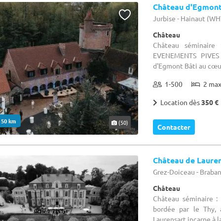
Château d'Egmon
Jurbise - Hainaut (WH
Château
Château séminai
EVENEMENTS PIVES
d'Egmont Bâti au cœur 
1-500
2 ma
Location dès
350 €
. 50 km
(50)
Contacter
Château de Laure
Grez-Doiceau - Braba
Château
Château séminaire :
bordée par le Thy, 
Laurensart incarne à la