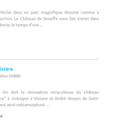
 Niché dans un parc magnifique dessiné comme à
uction, Le Château de Seneffe vous fait entrer dans
éerie, le temps d’une ...
isière
allon (WBR)
: On doit la rénovation miraculeuse du château
ère" à Jodoigne à Viviane et André Vossen de Saint-
'est ainsi métamorphosé ...
ax