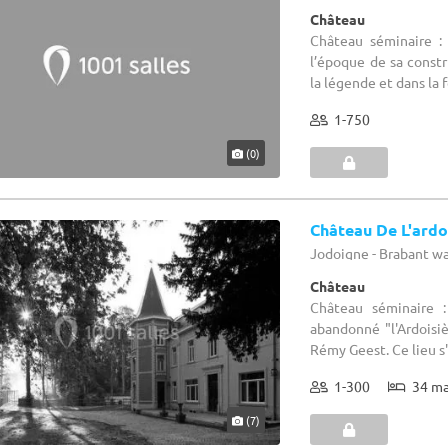
Château
Château séminaire :
l’époque de sa constr
la légende et dans la f
1-750
(0)
Château De L'ardo
Jodoigne - Brabant w
Château
Château séminaire 
abandonné "l'Ardoisi
Rémy Geest. Ce lieu s
1-300
34 m
(7)