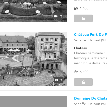
1-600
(10)
Château Fort De F
Seneffe - Hainaut (W
Château
Château séminaire :
historique, entièreme
magnifique demeure de
5-500
(6)
Domaine Du Chate
Seneffe - Hainaut (W