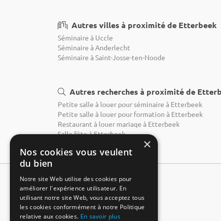
Autres villes à proximité de Etterbeek
Séminaire à Uccle
Séminaire à Anderlecht
Séminaire à Saint-Josse-ten-Noode
Autres recherches à proximité de Etter
Petite salle à louer pour séminaire à Etterbeek
Petite salle à louer pour formation à Etterbeek
Restaurant à louer mariage à Etterbeek
Salle fête à Etterbeek
×
Nos cookies vous veulent
du bien
Notre site Web utilise des cookies pour
améliorer l'expérience utilisateur. En
utilisant notre site Web, vous acceptez tous
les cookies conformément à notre Politique
relative aux cookies.
En savoir plus