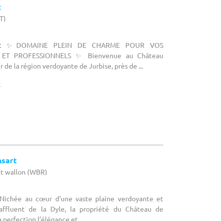
t
T)
re : ✨DOMAINE PLEIN DE CHARME POUR VOS
 ET PROFESSIONNELS ✨ Bienvenue au Château
de la région verdoyante de Jurbise, près de ...
x
nsart
nt wallon (WBR)
 Nichée au cœur d'une vaste plaine verdoyante et
affluent de la Dyle, la propriété du Château de
 perfection l’élégance et ...