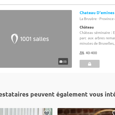
Chateau D'emines
La Bruyère - Provinc
Château
Château séminaire : 
parc aux arbres rema
minutes de Bruxelles, 
40-400
(0)
estataires peuvent également vous int