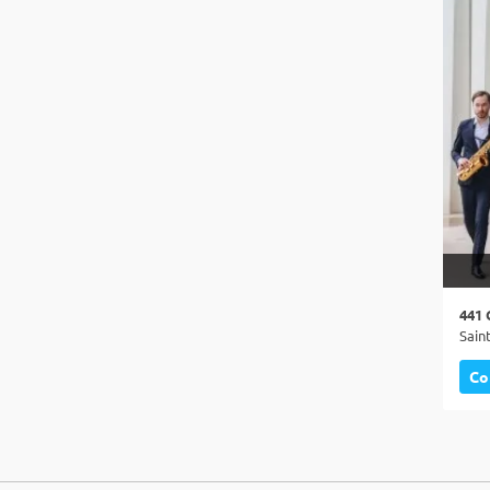
441 
Co