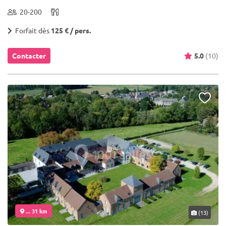
20-200
Forfait dès
125 € / pers.
Contacter
5.0
(10)
... 31 km
(13)