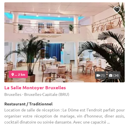
... 2 km
(1)
(34)
La Salle Montoyer Bruxelles
Bruxelles - Bruxelles-Capitale (BRU)
Restaurant / Traditionnel
Location de salle de réception : Le Dôme est l’endroit parfait pour
organiser votre réception de mariage, vin d’honneur, dîner assis,
cocktail dînatoire ou soirée dansante. Avec une capacité ...