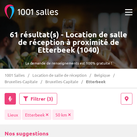
61 résultat(s) - Location de salle
de réception à proximité de
Etterbeek (1040)
La demande de renseignements est 100% gratuite !
1001 Salles
Location de salle de réception
Belgique
Bruxelles-Capitale
Bruxelles-Capitale
Etterbeek
Filtrer
(3)
Lieux
Etterbeek
50 km
Nos suggestions