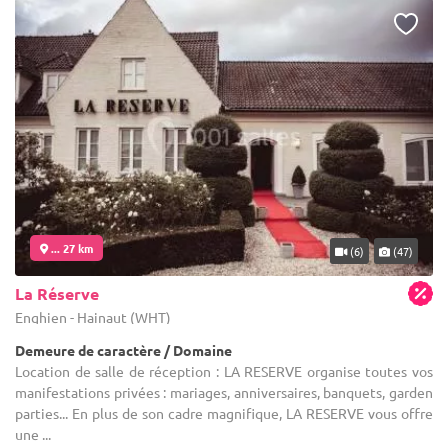
... 27 km
(6)
(47)
La Réserve
Enghien - Hainaut (WHT)
Demeure de caractère / Domaine
Location de salle de réception : LA RESERVE organise toutes vos
manifestations privées : mariages, anniversaires, banquets, garden
parties... En plus de son cadre magnifique, LA RESERVE vous offre
une ...