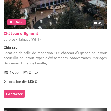
... 50 km
(46)
Château d'Egmont
Jurbise - Hainaut (WHT)
Château
Location de salle de réception : Le château d'Egmont peut vous
accueillir pour tout types d'évènements. Anniversaires, Mariages,
Baptêmes, Diner de famille,
1-500
2 max
Location dès
350 €
Contacter