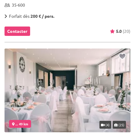
35-600
Forfait dès
200 € / pers.
Contacter
5.0
(20)
... 49 km
(4)
(25)