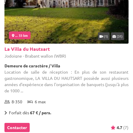
... 33 km
(1)
(31)
La Villa du Hautsart
Jodoigne - Brabant wallon (WBR)
Demeure de caractère / Villa
Location de salle de réception : En plus de son restaurant
gastronomique, LA VILLA DU HAUTSART possède aussi plusieurs
années d'expérience dans l'organisation de banquets (jusqu'à plus
de 1000 ...
8-350
6 max
Forfait dès
67 € / pers.
Contacter
4.7
(7)