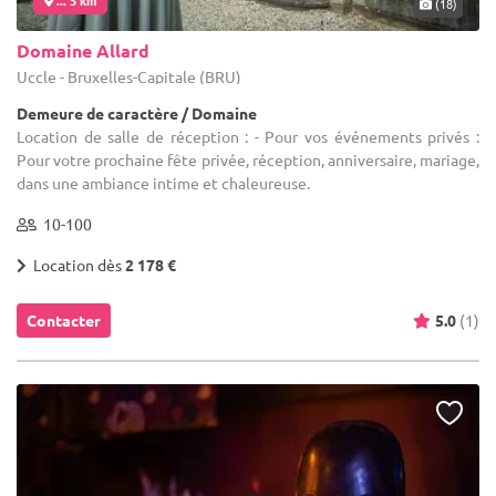
(18)
Domaine Allard
Uccle - Bruxelles-Capitale (BRU)
Demeure de caractère / Domaine
Location de salle de réception : - Pour vos événements privés :
Pour votre prochaine fête privée, réception, anniversaire, mariage,
dans une ambiance intime et chaleureuse.
10-100
Location dès
2 178 €
Contacter
5.0
(1)