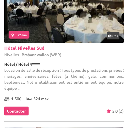
... 26 km
(21)
Hôtel Nivelles Sud
Nivelles - Brabant wallon (WBR)
Hôtel / Hôtel 4****
Location de salle de réception : Tous types de prestations privées :
mariages, anniversaires, fêtes (à thème), gala, communions,
baptêmes... Notre établissement est entièrement équipé, notre
équipe ...
1-500
324 max
Contacter
5.0
(2)