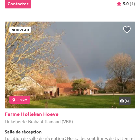
Contacter
5.0
(1)
NOUVEAU
... 8 km
(6)
Ferme Holleken Hoeve
Linkebeek - Brabant flamand (VBR)
Salle de réception
Location de salle de réception : Nos salles sont libres de traiteur et