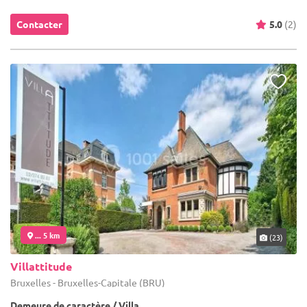
Contacter
5.0
(2)
... 5 km
(23)
Villattitude
Bruxelles - Bruxelles-Capitale (BRU)
Demeure de caractère / Villa