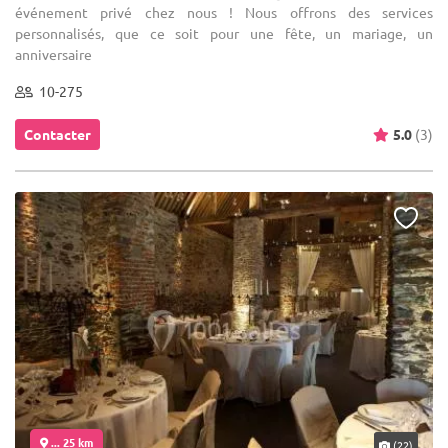
événement privé chez nous ! Nous offrons des services
personnalisés, que ce soit pour une fête, un mariage, un
anniversaire
10-275
Contacter
5.0
(3)
... 25 km
(22)