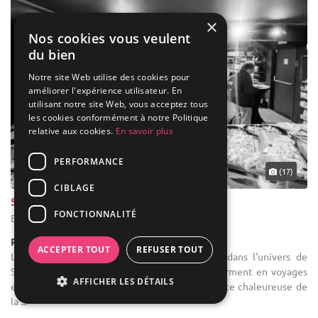
×
Nos cookies vous veulent
du bien
Notre site Web utilise des cookies pour
améliorer l'expérience utilisateur. En
utilisant notre site Web, vous acceptez tous
les cookies conformément à notre Politique
relative aux cookies.
En savoir plus
PERFORMANCE
(17)
CIBLAGE
Siendas Jourdan
FONCTIONNALITÉ
Bruxelles - Bruxelles-Capitale (BRU)
Restaurant / Spécialités Italiennes
ACCEPTER TOUT
REFUSER TOUT
Location de salle de réception : FR - Entre dans l'univers de
Siendas Jourdan où les événements se transforment en voyages
AFFICHER LES DÉTAILS
envoûtants. Savourez avec vos invités l'ambiance chaleureuse de
la ...