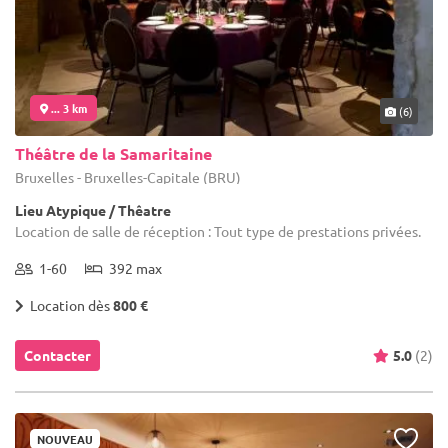
... 3 km
(6)
Théâtre de la Samaritaine
Bruxelles - Bruxelles-Capitale (BRU)
Lieu Atypique / Thêatre
Location de salle de réception : Tout type de prestations privées.
1-60
392 max
Location dès
800 €
Contacter
5.0
(2)
NOUVEAU