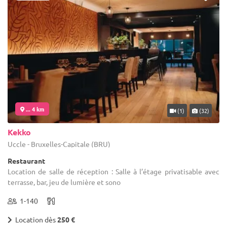
... 4 km
(1)
(32)
Kekko
Uccle - Bruxelles-Capitale (BRU)
Restaurant
Location de salle de réception : Salle à l’étage privatisable avec
terrasse, bar, jeu de lumière et sono
1-140
Location dès
250 €