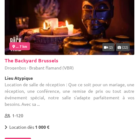
... 7 km
(2)
(22)
The Backyard Brussels
Drogenbos - Brabant flamand (VBR)
Lieu Atypique
Location de salle de réception : Que ce soit pour un mariage, une
réception, une conférence, une remise de prix ou tout autre
événement spécial, notre salle s'adapte parfaitement à vos
besoins. Avec sa ...
1-120
Location dès
1 000 €