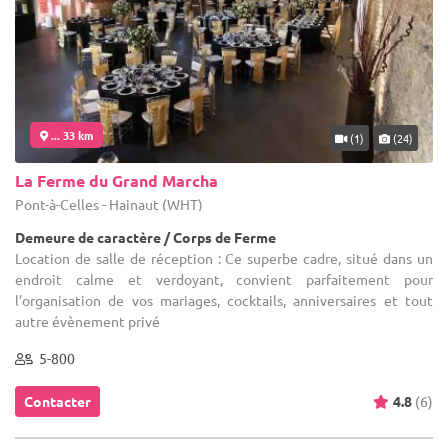
... 33 km
(1)
(24)
La Ferme du Grand Marcha
Pont-à-Celles - Hainaut (WHT)
Demeure de caractère / Corps de Ferme
Location de salle de réception : Ce superbe cadre, situé dans un
endroit calme et verdoyant, convient parfaitement pour
l’organisation de vos mariages, cocktails, anniversaires et tout
autre évènement privé
5-800
Contacter
4.8
(6)