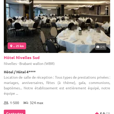
... 25 km
(21)
Hôtel Nivelles Sud
Nivelles - Brabant wallon (WBR)
Hôtel / Hôtel 4****
Location de salle de réception : Tous types de prestations privées :
mariages, anniversaires, fêtes (à thème), gala, communions,
baptêmes... Notre établissement est entièrement équipé, notre
équipe ...
1-500
324 max
Contacter
5.0
(2)