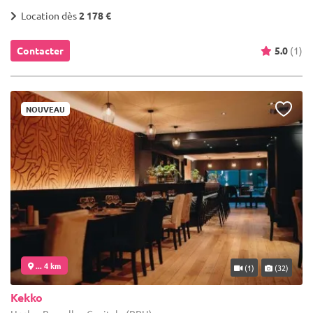
Location dès
2 178 €
Contacter
5.0
(1)
NOUVEAU
... 4 km
(1)
(32)
Kekko