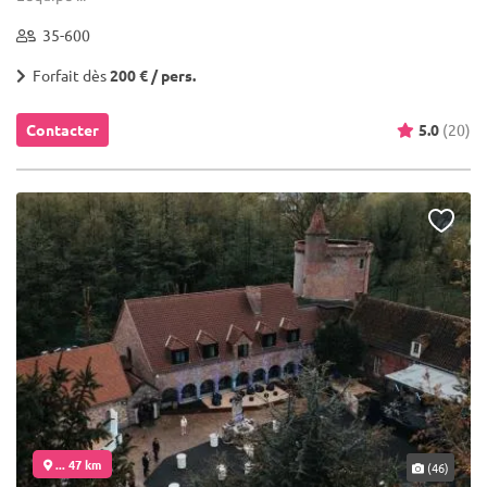
35-600
Forfait dès
200 € / pers.
Contacter
5.0
(20)
... 47 km
(46)