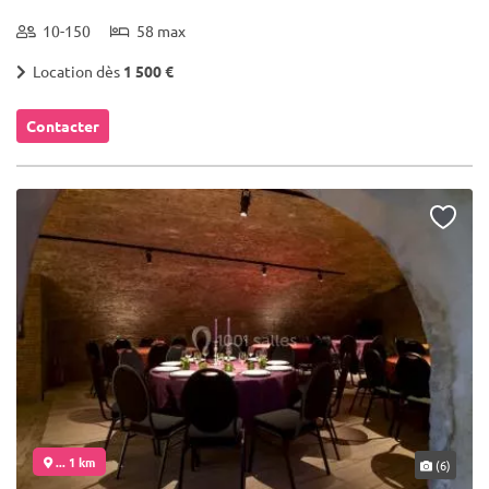
10-150
58 max
Location dès
1 500 €
Contacter
... 1 km
(6)