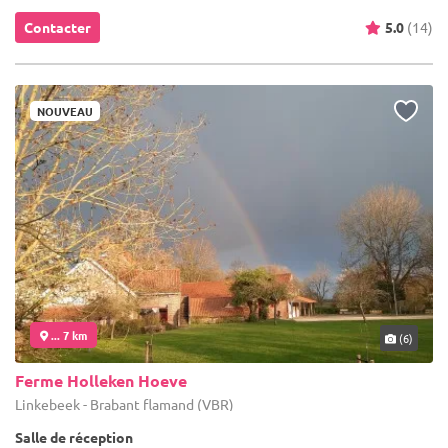
Contacter
5.0
(14)
NOUVEAU
... 7 km
(6)
Ferme Holleken Hoeve
Linkebeek - Brabant flamand (VBR)
Salle de réception