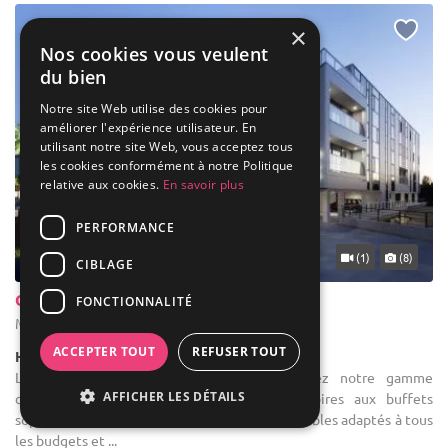
×
Nos cookies vous veulent
du bien
Notre site Web utilise des cookies pour
améliorer l'expérience utilisateur. En
utilisant notre site Web, vous acceptez tous
les cookies conformément à notre Politique
relative aux cookies.
En savoir plus
PERFORMANCE
... 50 km
(1)
(8)
CIBLAGE
Congrès Hôtel Mons Van Der Valk
FONCTIONNALITÉ
Mons - Hainaut (WHT)
ACCEPTER TOUT
REFUSER TOUT
Hôtel / Hôtel 4****
Location de salle de réception : Découvrez notre gamme
AFFICHER LES DÉTAILS
complète de formules, des cocktails dînatoires aux buffets
sophistiqués, ainsi que nos menus personnalisables adaptés à tous
les budgets et ...