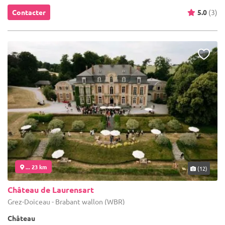
Contacter
5.0
(3)
... 23 km
(12)
Château de Laurensart
Grez-Doiceau - Brabant wallon (WBR)
Château