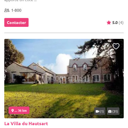
1-800
Contacter
5.0
(4)
... 36 km
(1)
(31)
La Villa du Hautsart