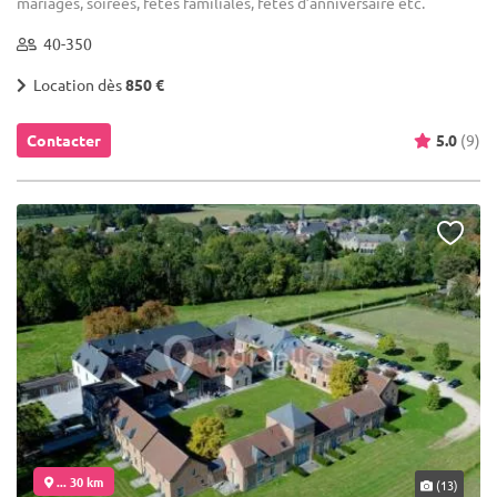
mariages, soirées, fêtes familiales, fêtes d’anniversaire etc.
40-350
Location dès
850 €
Contacter
5.0
(9)
... 30 km
(13)