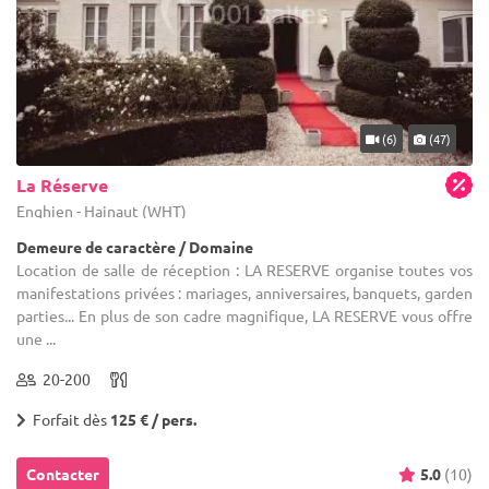
(6)
(47)
La Réserve
Enghien - Hainaut (WHT)
Demeure de caractère / Domaine
Location de salle de réception : LA RESERVE organise toutes vos
manifestations privées : mariages, anniversaires, banquets, garden
parties... En plus de son cadre magnifique, LA RESERVE vous offre
une ...
20-200
Forfait dès
125 € / pers.
Contacter
5.0
(10)