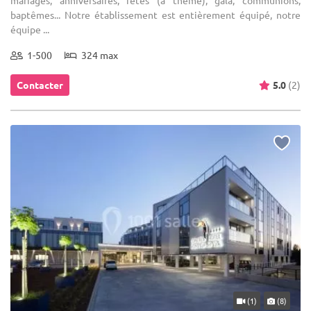
mariages, anniversaires, fêtes (à thème), gala, communions,
baptêmes... Notre établissement est entièrement équipé, notre
équipe ...
1-500
324 max
Contacter
5.0
(2)
(1)
(8)