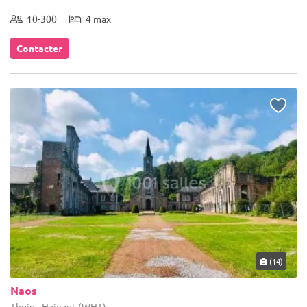
10-300
4 max
Contacter
(14)
Naos
Thuin - Hainaut (WHT)