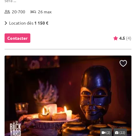
sera ...
20-700
26 max
Location dès
1 150 €
Contacter
4.5
(4)
(2)
(22)