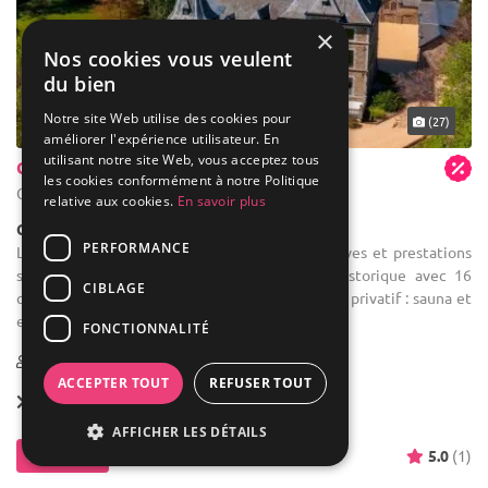
×
Nos cookies vous veulent
du bien
Notre site Web utilise des cookies pour
(27)
améliorer l'expérience utilisateur. En
utilisant notre site Web, vous acceptez tous
Château de Lihérin
les cookies conformément à notre Politique
Gouvy - Luxembourg (WLX)
relative aux cookies.
En savoir plus
Château
PERFORMANCE
Location de salle de réception : Offres exclusives et prestations
sur-mesure - Séjour privé dans un château historique avec 16
CIBLAGE
chambres et salles de bain privatives - Wellness privatif : sauna et
espace ...
FONCTIONNALITÉ
1-250
66 max
ACCEPTER TOUT
REFUSER TOUT
Location dès
10 000 €
AFFICHER LES DÉTAILS
Contacter
5.0
(1)