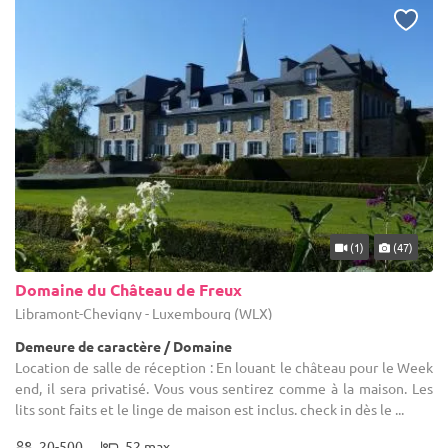
(1)
(47)
Domaine du Château de Freux
Libramont-Chevigny - Luxembourg (WLX)
Demeure de caractère / Domaine
Location de salle de réception : En louant le château pour le Week
end, il sera privatisé. Vous vous sentirez comme à la maison. Les
lits sont faits et le linge de maison est inclus. check in dès le ...
20-500
52 max