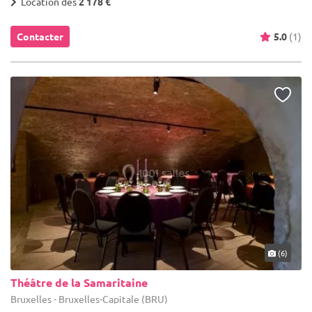
Location dès
2 178 €
Contacter
5.0
(1)
(6)
Théâtre de la Samaritaine
Bruxelles - Bruxelles-Capitale (BRU)