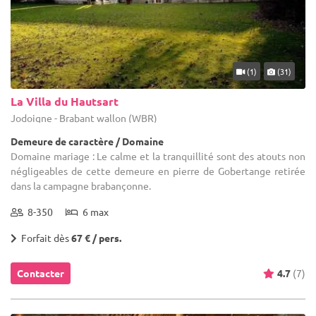
(1)
(31)
La Villa du Hautsart
Jodoigne - Brabant wallon (WBR)
Demeure de caractère / Domaine
Domaine mariage : Le calme et la tranquillité sont des atouts non
négligeables de cette demeure en pierre de Gobertange retirée
dans la campagne brabançonne.
8-350
6 max
Forfait dès
67 € / pers.
Contacter
4.7
(7)