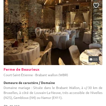
(22)
Ferme de Beaurieux
Court-Saint-Étienne - Brabant wallon (WBR)
Demeure de caractère / Domaine
Domaine mariage : Située dans le Brabant Wallon, à +/-30 km de
Bruxelles, à côté de Louvain-La-Neuve, très accessible de Nivelles
(N25), Gembloux (N4) ou Namur (E411).