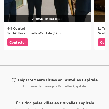
Animation musicale
441 Quartet
La Tric
Saint-Gilles - Bruxelles-Capitale (BRU)
Saint-Gi
Contacter
Cont
Départements situés en Bruxelles-Capitale
Domaine de mariage à Bruxelles-Capitale
Principales villes en Bruxelles-Capitale
Reservation domaine mariage à Woluwe-Saint-Pierre