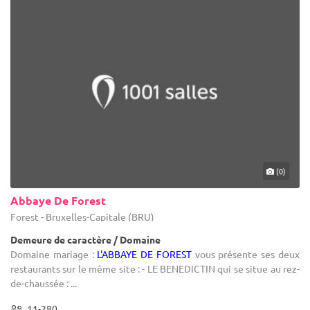
(0)
Abbaye De Forest
Forest - Bruxelles-Capitale (BRU)
Demeure de caractère / Domaine
Domaine mariage :
L'ABBAYE DE FOREST
vous présente ses deux
restaurants sur le même site : - LE BENEDICTIN qui se situe au rez-
de-chaussée : ...
11-280