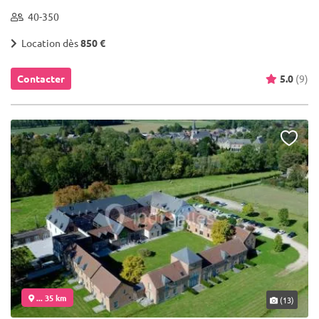
40-350
Location dès
850 €
Contacter
5.0
(9)
... 35 km
(13)