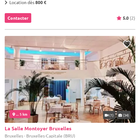
Location dès
800 €
Contacter
5.0
(2)
... 5 km
(1)
(34)
La Salle Montoyer Bruxelles
Bruxelles - Bruxelles-Capitale (BRU)