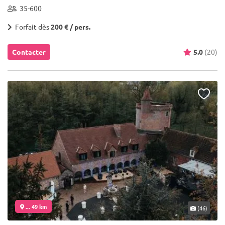
35-600
Forfait dès
200 € / pers.
Contacter
5.0
(20)
... 49 km
(46)