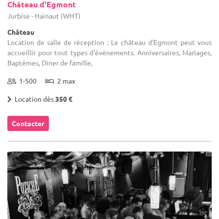
Château d'Egmont
Jurbise - Hainaut (WHT)
Château
Location de salle de réception : Le château d'Egmont peut vous
accueillir pour tout types d'évènements. Anniversaires, Mariages,
Baptêmes, Diner de famille,
1-500
2 max
Location dès
350 €
Contacter