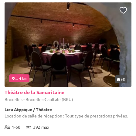
... 4 km
(6)
Théâtre de la Samaritaine
Bruxelles - Bruxelles-Capitale (BRU)
Lieu Atypique / Thêatre
Location de salle de réception : Tout type de prestations privées.
1-60
392 max