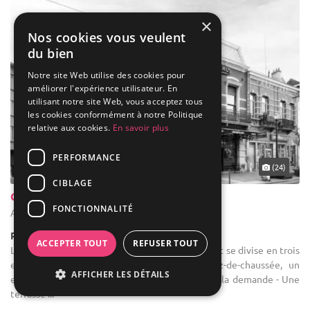
×
Nos cookies vous veulent
du bien
Notre site Web utilise des cookies pour
améliorer l'expérience utilisateur. En
utilisant notre site Web, vous acceptez tous
les cookies conformément à notre Politique
relative aux cookies.
En savoir plus
PERFORMANCE
(24)
CIBLAGE
Chapeau Blanc
FONCTIONNALITÉ
Anderlecht - Bruxelles-Capitale (BRU)
Restaurant / Brasserie
ACCEPTER TOUT
REFUSER TOUT
Location de salle de réception : Notre restaurant se divise en trois
espaces: - La brasserie traditionnelle au rez-de-chaussée, un
AFFICHER LES DÉTAILS
espace restaurant que vous pouvez privatiser à la demande - Une
terrasse ...