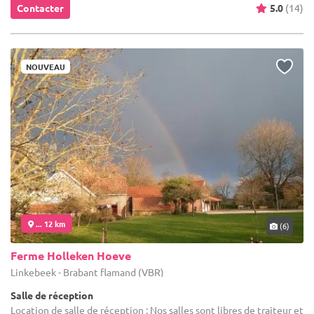
Contacter
5.0
(14)
NOUVEAU
... 12 km
(6)
Ferme Holleken Hoeve
Linkebeek - Brabant flamand (VBR)
Salle de réception
Location de salle de réception : Nos salles sont libres de traiteur et