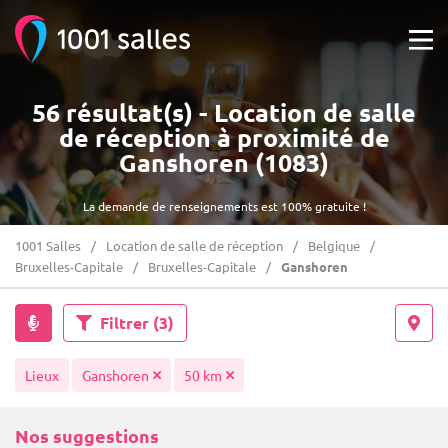
56 résultat(s) - Location de salle
de réception à proximité de
Ganshoren (1083)
La demande de renseignements est 100% gratuite !
1001 Salles
Location de salle de réception
Belgique
Bruxelles-Capitale
Bruxelles-Capitale
Ganshoren
Filtrer
(3)
Lieux
Ganshoren
50 km
Nos suggestions