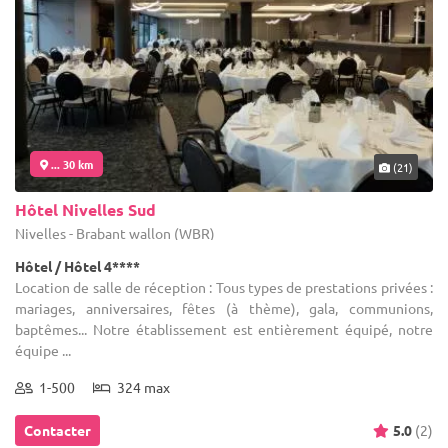
... 30 km
(21)
Hôtel Nivelles Sud
Nivelles - Brabant wallon (WBR)
Hôtel / Hôtel 4****
Location de salle de réception : Tous types de prestations privées :
mariages, anniversaires, fêtes (à thème), gala, communions,
baptêmes... Notre établissement est entièrement équipé, notre
équipe ...
1-500
324 max
Contacter
5.0
(2)