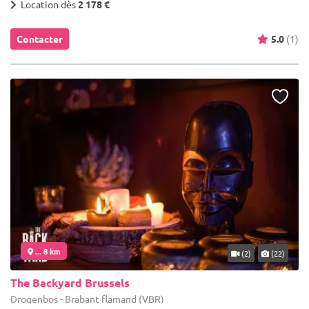
Location dès
2 178 €
Contacter
5.0
(1)
... 8 km
(2)
(22)
The Backyard Brussels
Drogenbos - Brabant flamand (VBR)