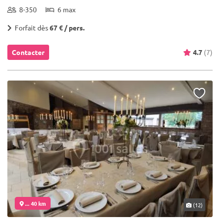
8-350
6 max
Forfait dès
67 € / pers.
Contacter
4.7
(7)
... 40 km
(12)