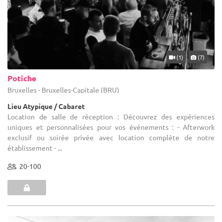
(1)
(7)
Potiche
Bruxelles - Bruxelles-Capitale (BRU)
Lieu Atypique / Cabaret
Location de salle de réception : Découvrez des expériences
uniques et personnalisées pour vos événements : - Afterwork
exclusif ou soirée privée avec location complète de notre
établissement - ...
20-100