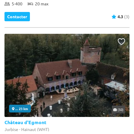
5-400
20 max
Contacter
4.3
(3)
... 23 km
(50)
Château d'Egmont
Jurbise - Hainaut (WHT)