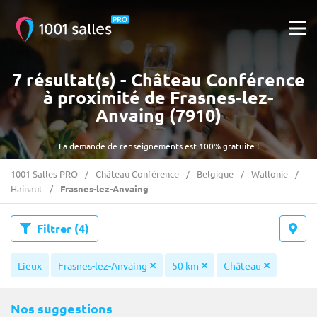
7 résultat(s) - Château Conférence
à proximité de Frasnes-lez-
Anvaing (7910)
La demande de renseignements est 100% gratuite !
1001 Salles PRO
Château Conférence
Belgique
Wallonie
Hainaut
Frasnes-lez-Anvaing
Filtrer
(4)
Lieux
Frasnes-lez-Anvaing
50 km
Château
Nos suggestions