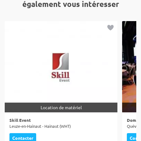
également vous intéresser
Location de matériel
Skill Event
Domain
Leuze-en-Hainaut - Hainaut (WHT)
Quévy -
Contacter
Cont