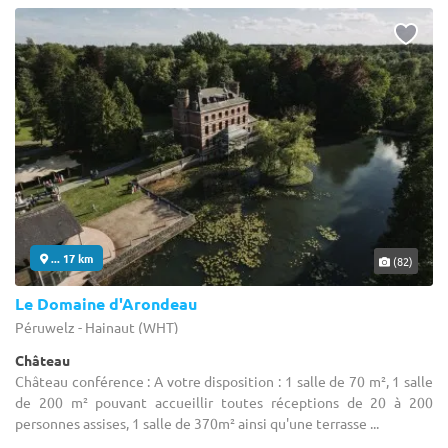
... 17 km
(82)
Le Domaine d'Arondeau
Péruwelz - Hainaut (WHT)
Château
Château conférence : A votre disposition : 1 salle de 70 m², 1 salle
de 200 m² pouvant accueillir toutes réceptions de 20 à 200
personnes assises, 1 salle de 370m² ainsi qu'une terrasse ...