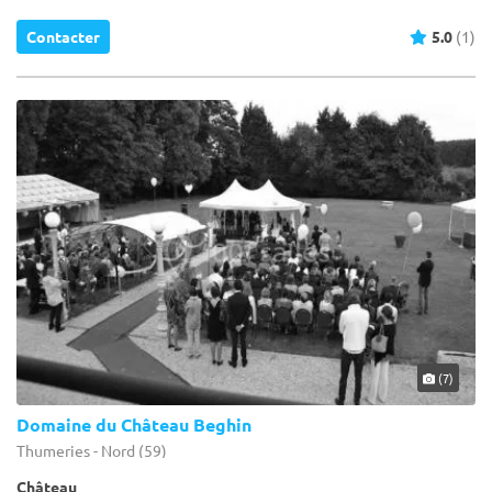
Contacter
5.0
(1)
(7)
Domaine du Château Beghin
Thumeries - Nord (59)
Château