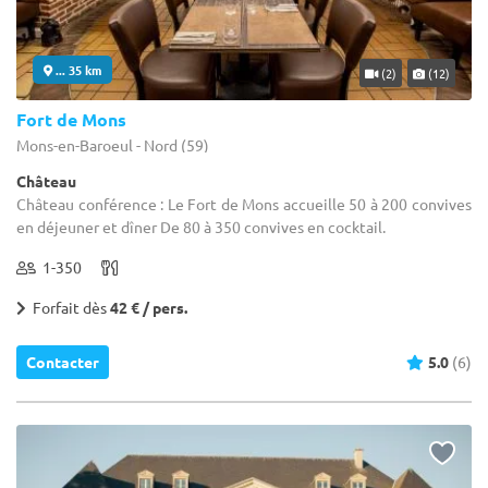
... 35 km
(2)
(12)
Fort de Mons
Mons-en-Baroeul - Nord (59)
Château
Château conférence : Le Fort de Mons accueille 50 à 200 convives
en déjeuner et dîner De 80 à 350 convives en cocktail.
1-350
Forfait dès
42 € / pers.
Contacter
5.0
(6)