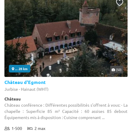
... 28 km
(50)
Château d'Egmont
Jurbise - Hainaut (WHT)
Château
Château conférence : Différentes possibilités s'offrent à vous: - La
chapelle : Superficie 85 m² Capacité : 60 assises 85 debout
Équipements mis à disposition : Cuisine comprenant ...
1-500
2 max