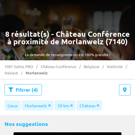
8 résultat(s) - Château Conférence
à proximité de Morlanwelz (7140)
La demande de renseignements est 100% gratuite !
1001 Salles PRO
Château Conférence
Belgique
Wallonie
Hainaut
Morlanwelz
Filtrer
(4)
Lieux
Morlanwelz
50 km
Château
Nos suggestions