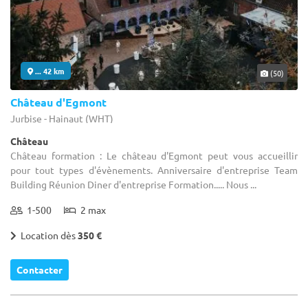
... 42 km
(50)
Château d'Egmont
Jurbise - Hainaut (WHT)
Château
Château formation : Le château d'Egmont peut vous accueillir
pour tout types d'évènements. Anniversaire d'entreprise Team
Building Réunion Diner d'entreprise Formation..... Nous ...
1-500
2 max
Location dès
350 €
Contacter