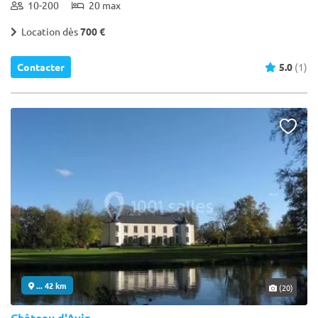
10-200
20 max
Location dès
700 €
Contacter
5.0
(1)
... 42 km
(20)
Château d'Avin