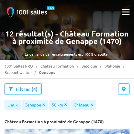
12 résultat(s) - Château Formation
à proximité de Genappe (1470)
La demande de renseignements est 100% gratuite !
1001 Salles PRO
Château Formation
Belgique
Wallonie
Brabant wallon
Genappe
Filtrer
(4)
Lieux
Genappe
50 km
Château
Château Formation à proximité de Genappe (1470)