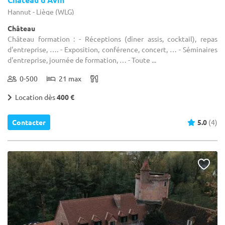
Hannut - Liège (WLG)
Château
Château formation : - Réceptions (dîner assis, cocktail), repas
d'entreprise, …. - Exposition, conférence, concert, … - Séminaires
d'entreprise, journée de formation, … - Toute ...
0-500
21 max
Location dès
400 €
Contacter
5.0
(4)