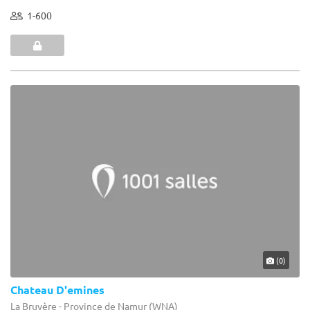
1-600
(0)
Chateau D'emines
La Bruyère - Province de Namur (WNA)