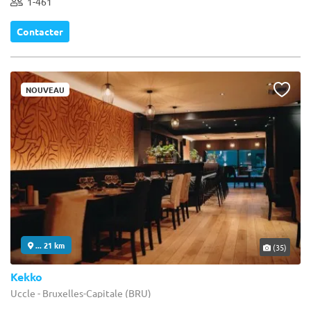
1-461
Contacter
NOUVEAU
... 21 km
(35)
Kekko
Uccle - Bruxelles-Capitale (BRU)