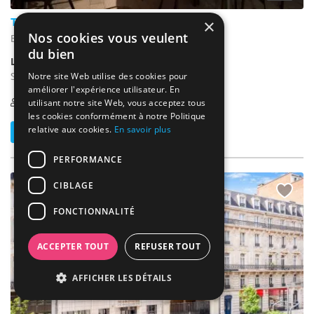
Théâtre de la Samaritaine
×
Nos cookies vous veulent
Bruxelles - Bruxelles-Capitale (BRU)
du bien
Lieu Atypique / Thêatre
Salle de séminaire : En plein coeur de Bruxelles.
Notre site Web utilise des cookies pour
améliorer l'expérience utilisateur. En
1-60
utilisant notre site Web, vous acceptez tous
les cookies conformément à notre Politique
relative aux cookies.
En savoir plus
Contacter
PERFORMANCE
CIBLAGE
NOUVEAU
FONCTIONNALITÉ
ACCEPTER TOUT
REFUSER TOUT
AFFICHER LES DÉTAILS