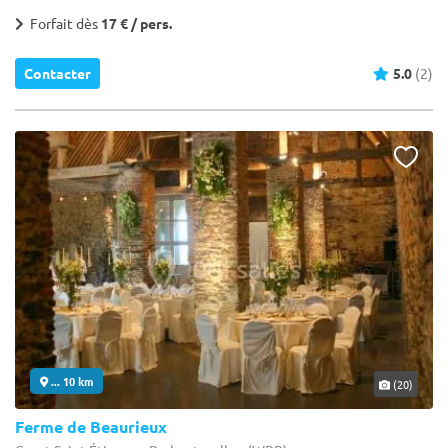
Forfait dès
17 € / pers.
Contacter
5.0
(2)
... 10 km
(20)
Ferme de Beaurieux