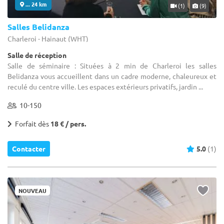
... 24 km
(1)
(9)
Salles Belidanza
Charleroi - Hainaut (WHT)
Salle de réception
Salle de séminaire : Situées à 2 min de Charleroi les salles
Belidanza vous accueillent dans un cadre moderne, chaleureux et
reculé du centre ville. Les espaces extérieurs privatifs, jardin ...
10-150
Forfait dès
18 € / pers.
Contacter
5.0
(1)
NOUVEAU