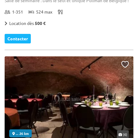
Salle de séminaire : Dans le seul et unique Pullman de Belgique !
1-351
524 max
Location dès
500 €
Contacter
... 26 km
(6)