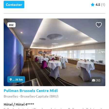
Contacter
4.5
(1)
RSE
... 26 km
(32)
Pullman Brussels Centre Midi
Bruxelles - Bruxelles-Capitale (BRU)
Hôtel / Hôtel 4****