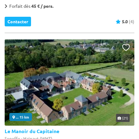
Forfait dès
45 € / pers.
Contacter
5.0
(4)
... 15 km
(21)
Le Manoir du Capitaine
Seneffe - Hainaut (WHT)