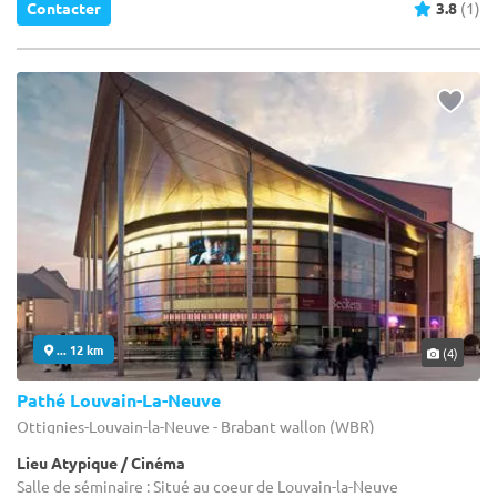
Contacter
3.8
(1)
... 12 km
(4)
Pathé Louvain-La-Neuve
Ottignies-Louvain-la-Neuve - Brabant wallon (WBR)
Lieu Atypique / Cinéma
Salle de séminaire : Situé au coeur de Louvain-la-Neuve