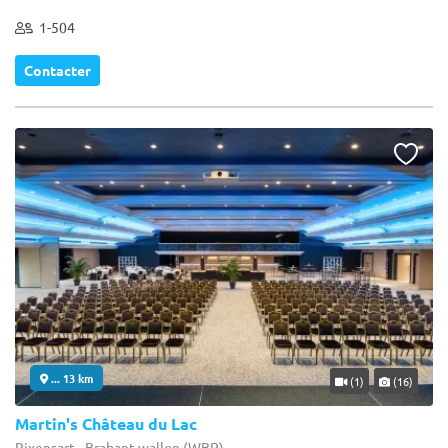
1-504
Contacter
... 13 km
(1)
(16)
Martin's Château du Lac
Rixensart - Brabant wallon (WBR)