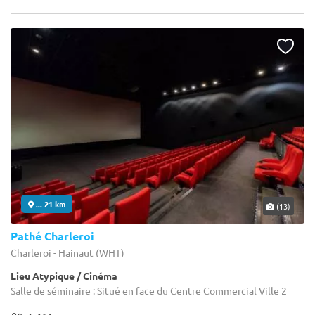
... 21 km
(13)
Pathé Charleroi
Charleroi - Hainaut (WHT)
Lieu Atypique / Cinéma
Salle de séminaire : Situé en face du Centre Commercial Ville 2