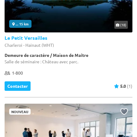
... 15 km
(18)
Le Petit Versailles
Charleroi - Hainaut (WHT)
Demeure de caractère / Maison de Maître
Salle de séminaire : Château avec parc.
1-800
Contacter
5.0
(1)
NOUVEAU