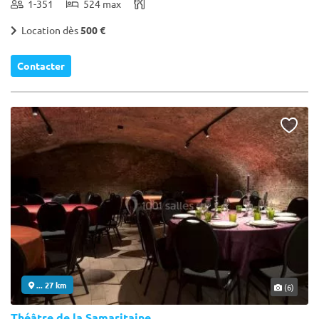
1-351
524 max
Location dès
500 €
Contacter
... 27 km
(6)
Théâtre de la Samaritaine