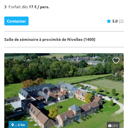
Forfait dès
17 € / pers.
Contacter
5.0
(2)
Salle de séminaire à proximité de Nivelles (1400)
... 6 km
(21)