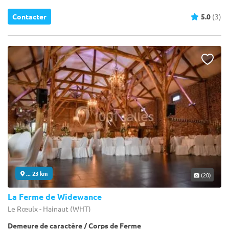
Contacter
5.0
(3)
... 23 km
(20)
La Ferme de Widewance
Le Rœulx - Hainaut (WHT)
Demeure de caractère / Corps de Ferme