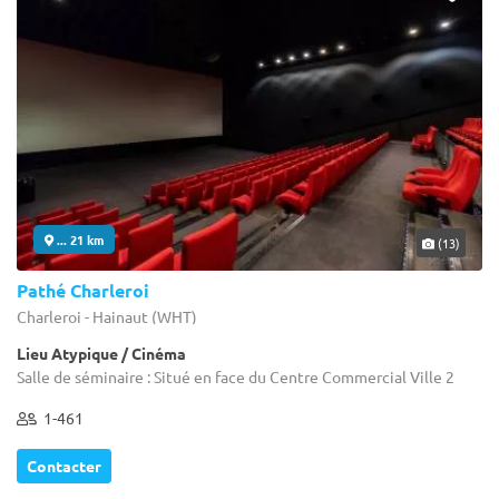
... 21 km
(13)
Pathé Charleroi
Charleroi - Hainaut (WHT)
Lieu Atypique / Cinéma
Salle de séminaire : Situé en face du Centre Commercial Ville 2
1-461
Contacter