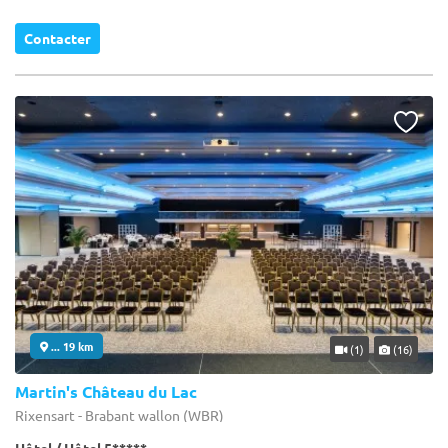
Contacter
... 19 km
(1)
(16)
Martin's Château du Lac
Rixensart - Brabant wallon (WBR)
Hôtel / Hôtel 5*****