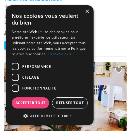
Bruxelles - Bruxelles-Capitale (BRU)
×
Nos cookies vous veulent
Lieu Atypique / Thêatre
du bien
Salle de séminaire : En plein coeur de Bruxelles.
Notre site Web utilise des cookies pour
1-60
améliorer l'expérience utilisateur. En
utilisant notre site Web, vous acceptez tous
Contacter
les cookies conformément à notre Politique
relative aux cookies.
En savoir plus
PERFORMANCE
CIBLAGE
FONCTIONNALITÉ
ACCEPTER TOUT
REFUSER TOUT
AFFICHER LES DÉTAILS