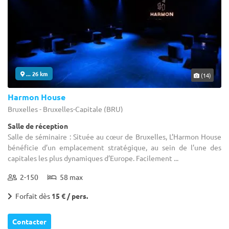
... 26 km
(14)
Harmon House
Bruxelles - Bruxelles-Capitale (BRU)
Salle de réception
Salle de séminaire : Située au cœur de Bruxelles, L’Harmon House
bénéficie d’un emplacement stratégique, au sein de l’une des
capitales les plus dynamiques d’Europe. Facilement ...
2-150
58 max
Forfait dès
15 € / pers.
Contacter