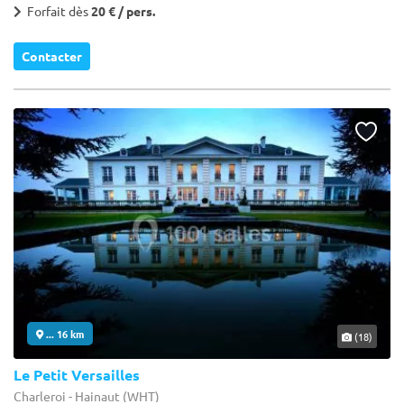
Forfait dès
20 € / pers.
Contacter
... 16 km
(18)
Le Petit Versailles
Charleroi - Hainaut (WHT)