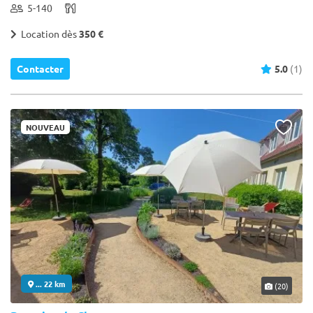
5-140
Location dès
350 €
Contacter
5.0
(1)
NOUVEAU
... 22 km
(20)