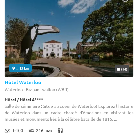
... 13 km
(14)
Hôtel Waterloo
Waterloo - Brabant wallon (WBR)
Hôtel / Hôtel 4****
Salle de séminaire : Situé au coeur de Waterloo! Explorez l'histoire
de Waterloo dans un cadre chargé d'émotions en visitant les
musées et monuments liés à la célèbre bataille de 1815. ...
1-100
216 max