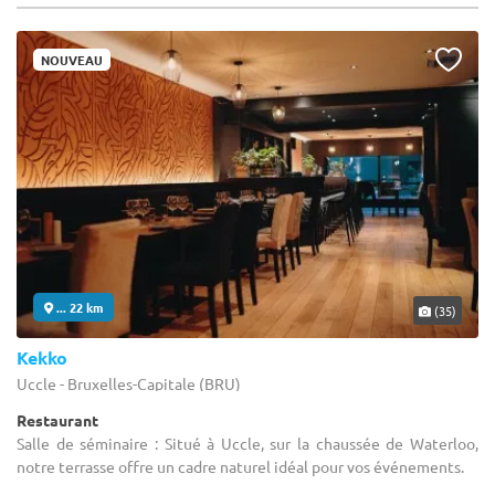
NOUVEAU
... 22 km
(35)
Kekko
Uccle - Bruxelles-Capitale (BRU)
Restaurant
Salle de séminaire : Situé à Uccle, sur la chaussée de Waterloo,
notre terrasse offre un cadre naturel idéal pour vos événements.