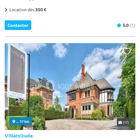
Location dès
350 €
Contacter
5.0
(1)
... 17 km
(17)
Villattitude