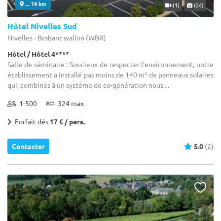
... 14 km
(1)
(24)
Hôtel Nivelles Sud
Nivelles - Brabant wallon (WBR)
Hôtel / Hôtel 4****
Salle de séminaire : Soucieux de respecter l'environnement, notre
établissement a installé pas moins de 140 m² de panneaux solaires
qui, combinés à un système de co-génération nous ...
1-500
324 max
Forfait dès
17 € / pers.
Contacter
5.0
(2)