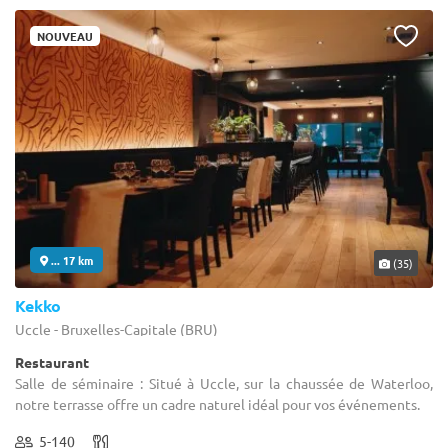
NOUVEAU
... 17 km
(35)
Kekko
Uccle - Bruxelles-Capitale (BRU)
Restaurant
Salle de séminaire : Situé à Uccle, sur la chaussée de Waterloo,
notre terrasse offre un cadre naturel idéal pour vos événements.
5-140