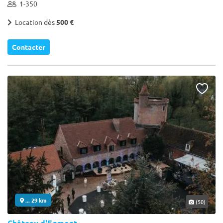
1-350
Location dès
500 €
Contacter
... 29 km
(50)
Château d'Egmont