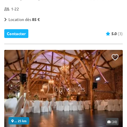
1-22
Location dès
85 €
Contacter
5.0
(3)
... 25 km
(20)