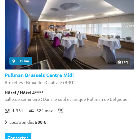
... 19 km
(32)
Pullman Brussels Centre Midi
Bruxelles - Bruxelles-Capitale (BRU)
Hôtel / Hôtel 4****
Salle de séminaire : Dans le seul et unique Pullman de Belgique !
1-351
524 max
Location dès
500 €
Contacter