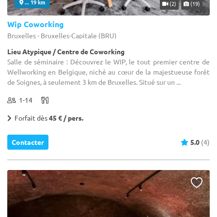
... 19 km
(2)
(19)
Wip Coworking
Bruxelles - Bruxelles-Capitale (BRU)
Lieu Atypique / Centre de Coworking
Salle de séminaire : Découvrez le WIP, le tout premier centre de
Wellworking en Belgique, niché au cœur de la majestueuse forêt
de Soignes, à seulement 3 km de Bruxelles. Situé sur un ...
1-14
Forfait dès
45 € / pers.
Contacter
5.0
(4)