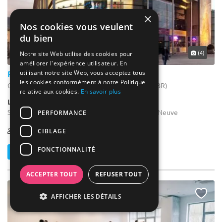
×
Nos cookies vous veulent
du bien
... 29 km
(4)
Notre site Web utilise des cookies pour
améliorer l'expérience utilisateur. En
utilisant notre site Web, vous acceptez tous
Pathé Louvain-La-Neuve
les cookies conformément à notre Politique
Ottignies-Louvain-la-Neuve - Brabant wallon (WBR)
relative aux cookies.
En savoir plus
Lieu Atypique / Cinéma
Salle de séminaire : Situé au coeur de Louvain-la-Neuve
PERFORMANCE
1-504
CIBLAGE
FONCTIONNALITÉ
Contacter
ACCEPTER TOUT
REFUSER TOUT
NOUVEAU
AFFICHER LES DÉTAILS