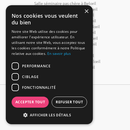
Salle séminaire pas chère à Belœil
×
Salle conférence pas chère à Belœil
Nos cookies vous veulent
Salle réunion pas chère à Belœil
Salle formation pas chère à Belœil
du bien
Château à louer pour mariage à Belœil
Notre site Web utilise des cookies pour
Domaine à louer mariage à Belœil
améliorer l'expérience utilisateur. En
Restaurant à louer mariage à Belœil
utilisant notre site Web, vous acceptez tous
Salle à louer pour mariage à Belœil
les cookies conformément à notre Politique
Lieu réception à Belœil
relative aux cookies.
En savoir plus
Salle à louer pour fêtes à Belœil
Réservation salle anniversaire à Belœil
PERFORMANCE
Location salle pas chère à Belœil
CIBLAGE
FONCTIONNALITÉ
ACCEPTER TOUT
REFUSER TOUT
AFFICHER LES DÉTAILS