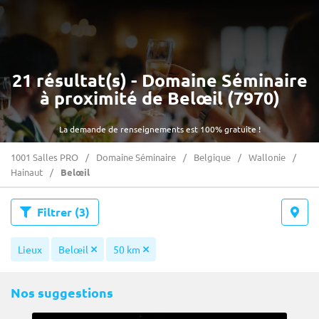
21 résultat(s) - Domaine Séminaire
à proximité de Belœil (7970)
La demande de renseignements est 100% gratuite !
1001 Salles PRO
Domaine Séminaire
Belgique
Wallonie
Hainaut
Belœil
Filtrer
(3)
Lieux
Belœil
50 km
Nos suggestions