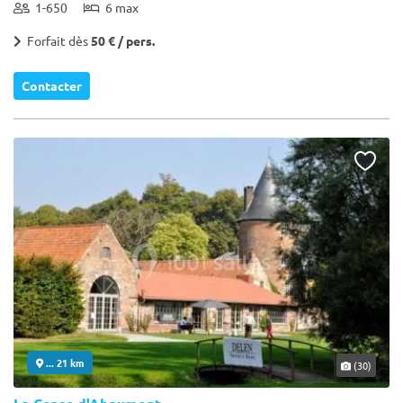
1-650
6 max
Forfait dès
50 € / pers.
Contacter
... 21 km
(30)