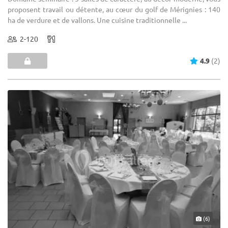
proposent travail ou détente, au cœur du golf de Mérignies : 140
ha de verdure et de vallons. Une cuisine traditionnelle ...
2-120
4.9
(2)
(6)