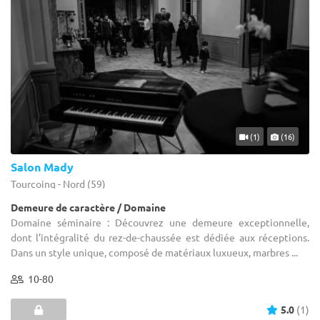
(1)
(16)
Salon Mady
Tourcoing - Nord (59)
Demeure de caractère / Domaine
Domaine séminaire : Découvrez une demeure exceptionnelle,
dont l’intégralité du rez-de-chaussée est dédiée aux réceptions.
Dans un style unique, composé de matériaux luxueux, marbres ...
10-80
5.0
(1)