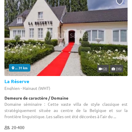
... 31 km
(2)
(35)
La Réserve
Enghien - Hainaut (WHT)
Demeure de caractère / Domaine
Domaine séminaire : Cette vaste villa de style classique est
stratégiquement située au centre de la Belgique et sur la
frontière linguistique. Les salles ont été décorées à l’air du ...
20-400