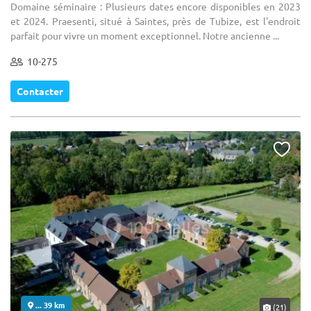
Domaine séminaire : Plusieurs dates encore disponibles en 2023
et 2024. Praesenti, situé à Saintes, près de Tubize, est l'endroit
parfait pour vivre un moment exceptionnel. Notre ancienne ...
10-275
Contacter
... 39 km
(21)