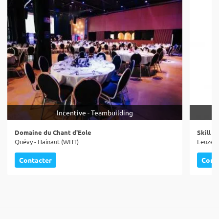
Incentive - Teambuilding
Domaine du Chant d'Eole
Skill E
Quévy - Hainaut (WHT)
Leuze-e
Contacter
Cont