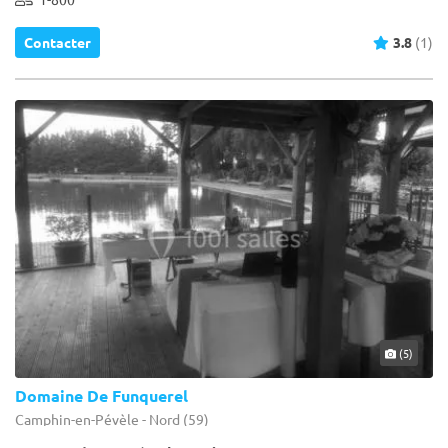
Contacter
3.8
(1)
(5)
Domaine De Funquerel
Camphin-en-Pévèle - Nord (59)