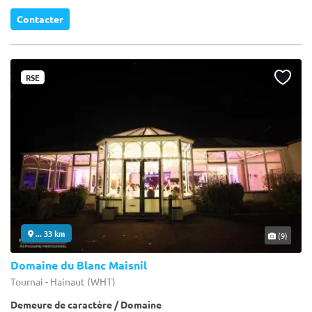
Contacter
RSE
... 33 km
(9)
Domaine du Blanc Maisnil
Tournai - Hainaut (WHT)
Demeure de caractère / Domaine