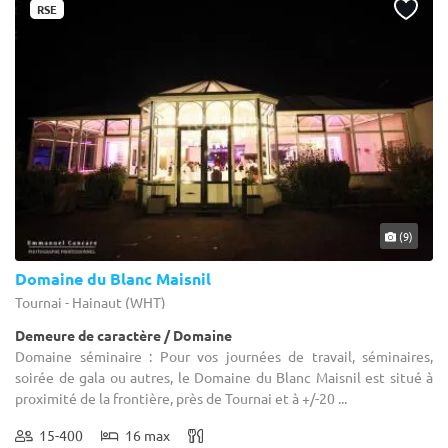
RSE
(9)
Domaine du Blanc Maisnil
Tournai - Hainaut (WHT)
Demeure de caractère / Domaine
Domaine séminaire : Pour vos journées de travail, séminaires,
soirée de gala ou autres, le Domaine du Blanc Maisnil est situé à
proximité de la frontière, près de Tournai et à +/-20 ...
15-400
16 max