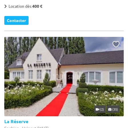
Location dès
400 €
Contacter
(2)
(35)
La Réserve
Enghien - Hainaut (WHT)