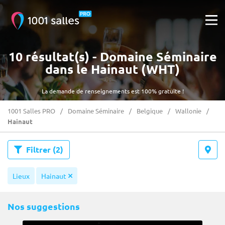
10 résultat(s) - Domaine Séminaire
dans le Hainaut (WHT)
La demande de renseignements est 100% gratuite !
1001 Salles PRO
Domaine Séminaire
Belgique
Wallonie
Hainaut
Filtrer
(2)
Lieux
Hainaut
Nos suggestions