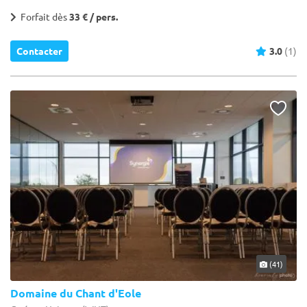
Forfait dès
33 € / pers.
Contacter
3.0
(1)
(41)
Domaine du Chant d'Eole