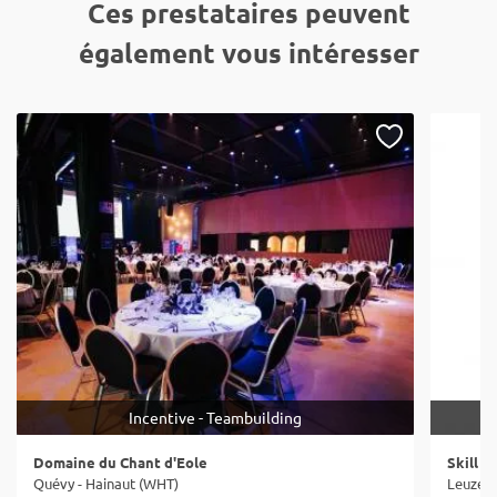
Ces prestataires peuvent
également vous intéresser
Incentive - Teambuilding
Domaine du Chant d'Eole
Skill E
Quévy - Hainaut (WHT)
Leuze-e