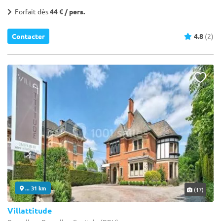
Forfait dès
44 € / pers.
Contacter
4.8
(2)
... 31 km
(17)
Villattitude