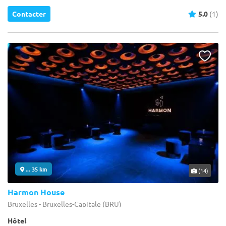
Contacter
5.0
(1)
... 35 km
(14)
Harmon House
Bruxelles - Bruxelles-Capitale (BRU)
Hôtel