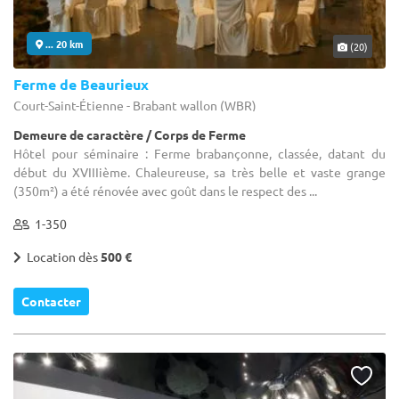
... 20 km
(20)
Ferme de Beaurieux
Court-Saint-Étienne - Brabant wallon (WBR)
Demeure de caractère / Corps de Ferme
Hôtel pour séminaire : Ferme brabançonne, classée, datant du
début du XVIIIième. Chaleureuse, sa très belle et vaste grange
(350m²) a été rénovée avec goût dans le respect des ...
1-350
Location dès
500 €
Contacter