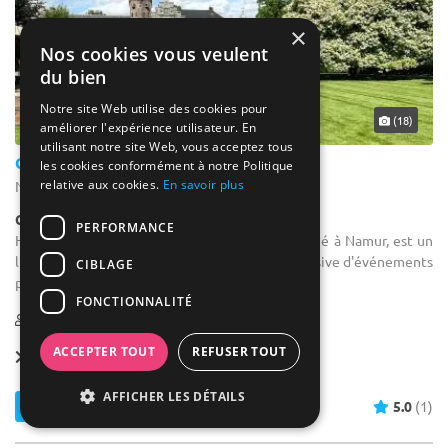
×
Nos cookies vous veulent
du bien
Notre site Web utilise des cookies pour
... 38 km
(18)
améliorer l'expérience utilisateur. En
utilisant notre site Web, vous acceptez tous
Château de Beez
les cookies conformément à notre Politique
relative aux cookies.
En savoir plus
Namur - Province de Namur (WNA)
Château
PERFORMANCE
Hôtel pour séminaire : Le Château de Beez, situé à Namur, est un
lieu d'événementiel idéal pour la location exclusive d'événements
CIBLAGE
professionnels.
FONCTIONNALITÉ
10-200
20 max
ACCEPTER TOUT
REFUSER TOUT
Location dès
700 €
AFFICHER LES DÉTAILS
Contacter
5.0
(1)