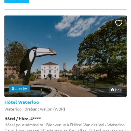
... 21 km
(14)
Hôtel Waterloo
Waterloo - Brabant wallon (WBR)
Hôtel / Hôtel 4****
Hôtel pour séminaire : Bienvenue à l'Hôtel Van der Valk Waterloo !
Situé à seulement 25 minutes de Bruxelles, l'Hôtel Van der Valk