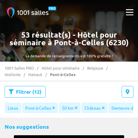
53 résultat(s) - Hôtel pour
séminaire à Pont-à-Celles (6230)
La demande de renseignements est 100% gratuite !
1001 Salles PRO
Hôtel pour séminaire
Belgique
Wallonie
Hainaut
Pont-à-Celles
Filtrer
(12)
Lieux
Pont-à-Celles
50 km
Château
Demeure de c
Nos suggestions