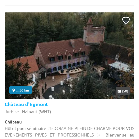
... 36 km
(50)
Château d'Egmont
Jurbise - Hainaut (WHT)
Château
Hôtel pour séminaire : ✨DOMAINE PLEIN DE CHARME POUR VOS
EVENEMENTS PIVES ET PROFESSIONNELS ✨ Bienvenue au