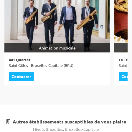
Animation musicale
441 Quartet
La Tric
Saint-Gilles - Bruxelles-Capitale (BRU)
Saint-Gi
Contacter
Cont
Autres établissements susceptibles de vous plaire
Hive5, Bruxelles, Bruxelles-Capitale