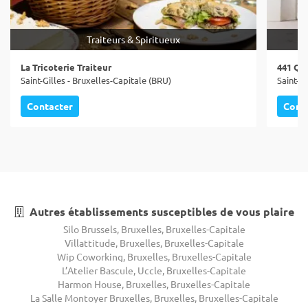
Traiteurs & Spiritueux
La Tricoterie Traiteur
441 Qu
Saint-Gilles - Bruxelles-Capitale (BRU)
Saint-Gi
Contacter
Cont
Autres établissements susceptibles de vous plaire
Silo Brussels, Bruxelles, Bruxelles-Capitale
Villattitude, Bruxelles, Bruxelles-Capitale
Wip Coworking, Bruxelles, Bruxelles-Capitale
L’Atelier Bascule, Uccle, Bruxelles-Capitale
Harmon House, Bruxelles, Bruxelles-Capitale
La Salle Montoyer Bruxelles, Bruxelles, Bruxelles-Capitale